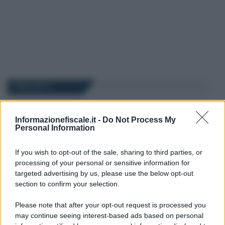
I PIÙ LETTI
Marcello Maiorino
-
IMPOSTE
10 APRILE 2023
Informazionefiscale.it -
Do Not Process My
Cessione immobili abitativi:
Personal Information
l’imponibilità delle
plusvalenze
If you wish to opt-out of the sale, sharing to third parties, or
processing of your personal or sensitive information for
targeted advertising by us, please use the below opt-out
Tommaso Gavi
-
IMPOSTE
section to confirm your selection.
7 GIUGNO 2022
Forfettari e minimi, scadenza
saldo e acconto imposta
Please note that after your opt-out request is processed you
sostitutiva 2022: le istruzioni
may continue seeing interest-based ads based on personal