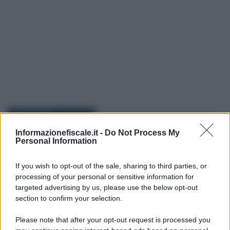
I PIÙ LETTI
Informazionefiscale.it -
Do Not Process My
Personal Information
Anna Maria D’Andrea
-
IRPEF
14 AGOSTO 2019
Bonus mobili 2019: requisiti,
spese ammesse e come
If you wish to opt-out of the sale, sharing to third parties, or
funziona la detrazione
processing of your personal or sensitive information for
targeted advertising by us, please use the below opt-out
section to confirm your selection.
Anna Maria D’Andrea
-
IRPEF
24 DICEMBRE 2018
Please note that after your opt-out request is processed you
Bonus ristrutturazioni,