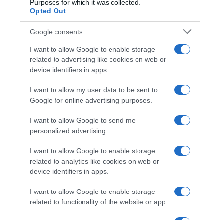
Purposes for which it was collected.
Opted Out
Google consents
I want to allow Google to enable storage
related to advertising like cookies on web or
device identifiers in apps.
Iscriviti alla nostra
NEWSLETTER
I want to allow my user data to be sent to
Google for online advertising purposes.
Resta informato su notizie, aggiornamenti fiscali
I want to allow Google to send me
e moduli scaricabili!
personalized advertising.
I want to allow Google to enable storage
related to analytics like cookies on web or
device identifiers in apps.
I want to allow Google to enable storage
Acconsento al
trattamento dei dati personali
ai sensi degli
related to functionality of the website or app.
articoli 13-14 del GDPR 2016/679.