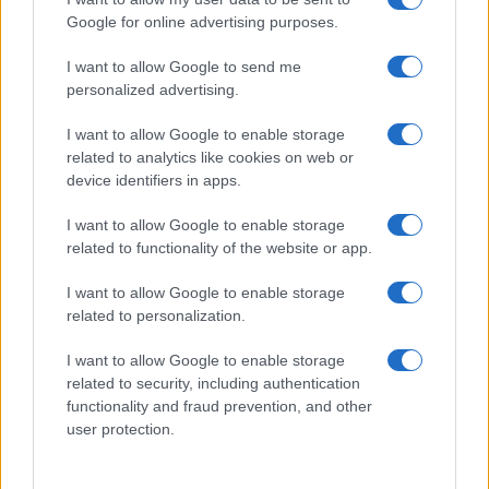
NEWSLETTER
Google for online advertising purposes.
Resta informato su notizie, aggiornamenti fiscali
I want to allow Google to send me
e moduli scaricabili!
personalized advertising.
I want to allow Google to enable storage
related to analytics like cookies on web or
device identifiers in apps.
I want to allow Google to enable storage
Acconsento al
trattamento dei dati personali
ai sensi degli
related to functionality of the website or app.
articoli 13-14 del GDPR 2016/679.
I want to allow Google to enable storage
related to personalization.
I want to allow Google to enable storage
Informazione Fiscale S.r.l. - P.I. / C.F.: 13886391005
related to security, including authentication
Testata giornalistica iscritta presso il Tribunale di Velletri al n°
functionality and fraud prevention, and other
14/2018
|
Iscrizione ROC n. 31534/2018
user protection.
Redazione e contatti
|
Informativa sulla Privacy
Preferenze privacy
|
Whistleblowing
|
Codice Etico
|
Modello 231
|
ISO