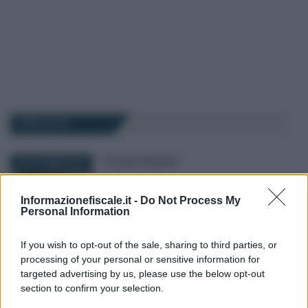
I PIÙ LETTI
Francesco Rodorigo
-
30 OTTOBRE 2023
LEGGI E PRASSI
Lavoro sportivo: i chiarimenti
Informazionefiscale.it -
Do Not Process My
dell’Ispettorato per
Personal Information
professionisti e dilettanti
dopo la riforma
If you wish to opt-out of the sale, sharing to third parties, or
processing of your personal or sensitive information for
targeted advertising by us, please use the below opt-out
Francesco Rodorigo
-
27 MARZO 2026
LEGGI E PRASSI
section to confirm your selection.
Naspi: dichiarazione dei