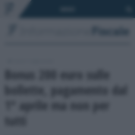
Toggle
MENÙ
navigation
/
/
Lavoro
Leggi e prassi
Bonus 200 euro sulle
bollette, pagamento dal
1° aprile ma non per
tutti