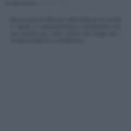
Anna Maria D’Andrea
-
LEGGI E PRASSI
Bonus extra di 200 euro sulle bollette al via dal
1° aprile. Il riconoscimento è automatico ma
non partirà per tutti: attesa più lunga per i
titolari di ISEE fino a 25.000 euro