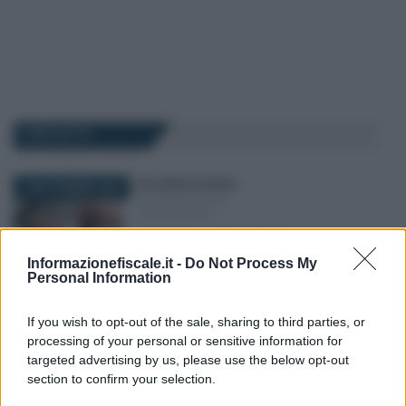
I PIÙ LETTI
Anna Maria D’Andrea
-
3 SETTEMBRE 2022
DICHIARAZIONI E
ADEMPIMENTI
Sismabonus: che fine ha
fatto il portale per la
Informazionefiscale.it -
Do Not Process My
comunicazione ENEA?
Personal Information
If you wish to opt-out of the sale, sharing to third parties, or
Gianfranco Antico
-
22 GIUGNO 2023
processing of your personal or sensitive information for
DICHIARAZIONI E
targeted advertising by us, please use the below opt-out
ADEMPIMENTI
section to confirm your selection.
Conciliazione giudiziale: le
modalità di pagamento