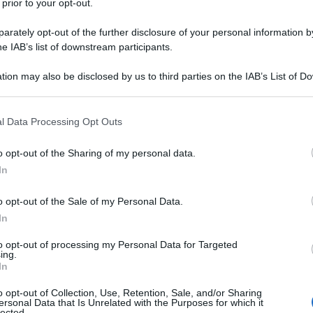
 prior to your opt-out.
rately opt-out of the further disclosure of your personal information by
25 MARZO 2
he IAB’s list of downstream participants.
a
comunicazione delle somme dovute
iscossione, è possibile pagare in diverse
tion may also be disclosed by us to third parties on the IAB’s List of 
 that may further disclose it to other third parties.
 that this website/app uses one or more Google services and may gath
l Data Processing Opt Outs
i dei canali telematici delle banche, di
including but not limited to your visit or usage behaviour. You may click 
 to Google and its third-party tags to use your data for below specifi
 altri Prestatori di Servizi di Pagamento
o opt-out of the Sharing of my personal data.
ogle consent section.
Pa, sul sito di Agenzia delle entrate-
In
lick;
o opt-out of the Sale of my Personal Data.
In
ici postali, tabaccherie, ricevitorie,
abilitati o anche presso gli uffici
to opt-out of processing my Personal Data for Targeted
ing.
Riscossione, ma solo su appuntamento.
In
o opt-out of Collection, Use, Retention, Sale, and/or Sharing
ppure qualora venga effettuato oltre il
ersonal Data that Is Unrelated with the Purposes for which it
lected.