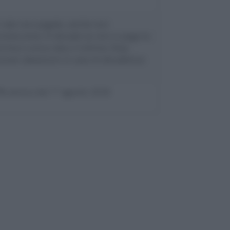
 rate non pagate, anche non
onsecutive. Si decade se non si paga la
rima e unica rata o l’ultima. Stop
uove rateazioni in caso di decadenza
% annuo dal 1° agosto 2026