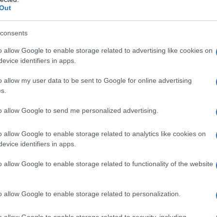
i, la legge prevede la perdita dei benefici
Out
porti già corrisposti saranno considerati a
consents
ovute”
, ricorda l’Agenzia delle Entrate
mpa del 21 novembre
.
o allow Google to enable storage related to advertising like cookies on
evice identifiers in apps.
 in scadenza: per
o allow my user data to be sent to Google for online advertising
s.
izzazione è la
to allow Google to send me personalized advertising.
o allow Google to enable storage related to analytics like cookies on
ata
, o pagata solo parzialmente, per
evice identifiers in apps.
lmente, in base alle regole stabilite dal
o allow Google to enable storage related to functionality of the website
2026
, non è previsto alcun ponte con la
ntribuenti che non pagano entro il
30
o allow Google to enable storage related to personalization.
lla nuova pace fiscale che permette di
o allow Google to enable storage related to security, including