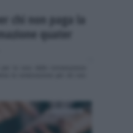
er chi non paga la
amazione quater
I
 per la rata della rottamazione
erso la rateizzazione per chi non