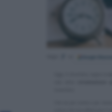
Google
Discov
Segui
su
Oggi, 9 dicembre, segna la
s
rata della
rottamazione q
novembre.
Che sia per scelta o per nece
coloro che non effettuano il 