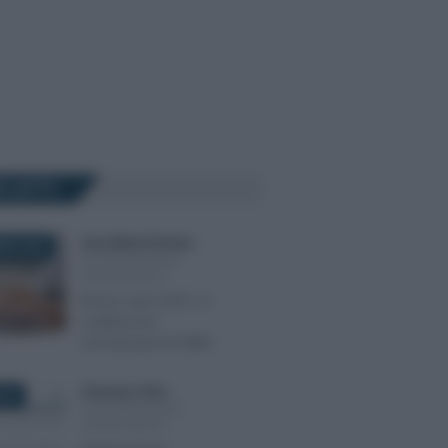
Ù LETTI
Anna Maria D’Andrea
-
BRE 2025
DICHIARAZIONI E
ADEMPIMENTI
Bonus casa 2025, in
scadenza la
comunicazione ENEA
Francesco Oliva
-
018
DICHIARAZIONI E
ADEMPIMENTI