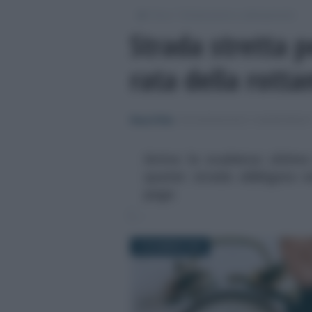
/
/
Fisco
Dichiarazioni e adempimenti
Strada stretta p
rata della rott
Rosy D’Elia
-
DICHIARAZIONI E ADEMPIMENT
Arriva la scadenza ultima
quater: strada obbligata v
paga
9 DICEMBRE 2025