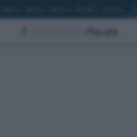
Lavoro
Moduli
Società
Bilancio
Academy