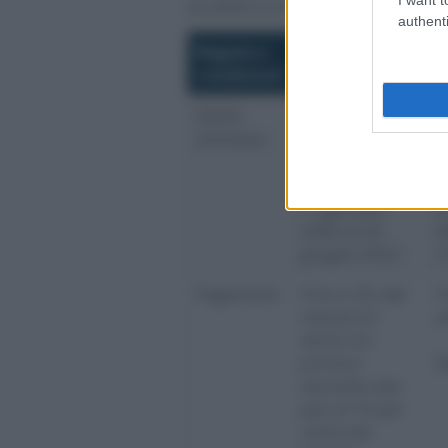
accedere a una rateizzazione di 9 
authenti
Regole e
Rottamazione
R
condizioni
quater
B
Debiti
Carichi affidati
C
ammessi
all’Agente
r
della
i
riscossione dal
a
1° gennaio
f
2000 al 30
6
giugno 2022
n
Pagamenti
Fino a 18 rate
F
mensili (5
a
anni) con
prima e
R
seconda rata
pari al 10 per
cento del