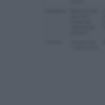
dovuto
Decadenza
Basta una sola
2
rata, ma si
c
accede alla
p
rateizzazione
n
ordinaria
Interessi
2% annuo dal
4
1° agosto 2023