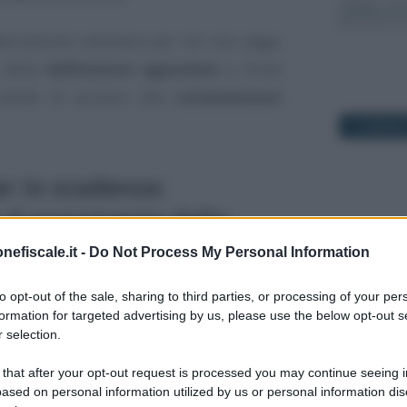
teizzazione ordinaria per chi non paga:
i della
definizione agevolata
e trova
canale di accesso alla
rottamazione
14 GENNAIO
r in scadenza:
 il pagamento della
iammessi
nefiscale.it -
Do Not Process My Personal Information
to opt-out of the sale, sharing to third parties, or processing of your per
 quater
deve rispettare l’appuntamento
30 DICEMBR
formation for targeted advertising by us, please use the below opt-out s
 selection.
 that after your opt-out request is processed you may continue seeing i
hiamata per versare la decima rata oppure
ased on personal information utilized by us or personal information dis
l caso dei riammessi alla definizione