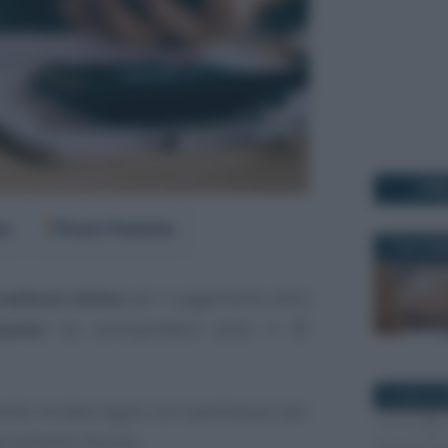
I PI
er
Fonti Preferite
17 SETTEM
cadenza ultima
per il pagamento della
uater
da corrispondere entro il 30
2 LUGLIO 2
ssità, la data segna uno spartiacque per
versamento dovuto.