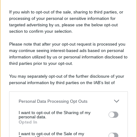
compilazione del
frontespizio
If you wish to opt-out of the sale, sharing to third parties, or
processing of your personal or sensitive information for
targeted advertising by us, please use the below opt-out
Alessio Mauro
-
MODELLO 770
section to confirm your selection.
16 GENNAIO 2021
Modello 770/2021: istruzioni,
Please note that after your opt-out request is processed you
scadenza e novità
may continue seeing interest-based ads based on personal
information utilized by us or personal information disclosed to
third parties prior to your opt-out.
Giuseppe Guarasci
-
27 OTTOBRE 2021
You may separately opt-out of the further disclosure of your
MODELLO 770
personal information by third parties on the IAB’s list of
Modello 770: le istruzioni per
downstream participants.
la compilazione del
frontespizio
Personal Data Processing Opt Outs
This information may also be disclosed by us to third parties
on the IAB’s List of Downstream Participants that may further
I want to opt-out of the Sharing of my
disclose it to other third parties.
personal data.
Anna Maria D’Andrea
-
18 OTTOBRE 2022
Opted In
MODELLO 770
Please note that this website/app uses one or more Google
Modello 770, sanzioni con
services and may gather and store information including but
I want to opt-out of the Sale of my
ravvedimento operoso per