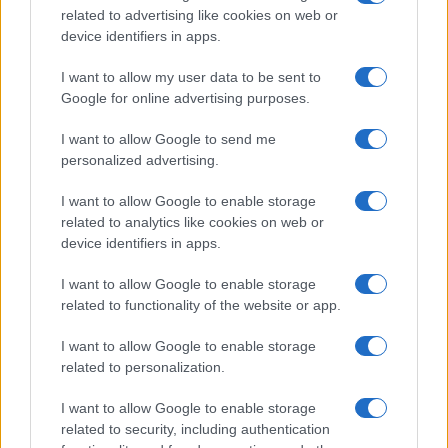
related to advertising like cookies on web or
device identifiers in apps.
Iscriviti alla nostra
NEWSLETTER
I want to allow my user data to be sent to
Google for online advertising purposes.
Resta informato su notizie, aggiornamenti fiscali
I want to allow Google to send me
e moduli scaricabili!
personalized advertising.
I want to allow Google to enable storage
related to analytics like cookies on web or
device identifiers in apps.
I want to allow Google to enable storage
Acconsento al
trattamento dei dati personali
ai sensi degli
related to functionality of the website or app.
articoli 13-14 del GDPR 2016/679.
I want to allow Google to enable storage
related to personalization.
I want to allow Google to enable storage
Informazione Fiscale S.r.l. - P.I. / C.F.: 13886391005
related to security, including authentication
Testata giornalistica iscritta presso il Tribunale di Velletri al n°