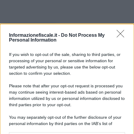
I PIÙ LETTI
Informazionefiscale.it -
Do Not Process My
Personal Information
Lucia Perandini
-
FISCO
26 MARZO 2025
Comunicazioni postali errate
If you wish to opt-out of the sale, sharing to third parties, or
dall’Agenzia delle Entrate
processing of your personal or sensitive information for
targeted advertising by us, please use the below opt-out
section to confirm your selection.
Please note that after your opt-out request is processed you
Rosy D’Elia
-
FISCO
4 NOVEMBRE 2025
may continue seeing interest-based ads based on personal
Si punta all’aumento degli
information utilized by us or personal information disclosed to
stipendi 2026, ma solo per
third parties prior to your opt-out.
dipendenti ben selezionati
You may separately opt-out of the further disclosure of your
personal information by third parties on the IAB’s list of
Rosy D’Elia
-
FISCO
22 APRILE 2026
downstream participants.
Approvato il DFP 2026,