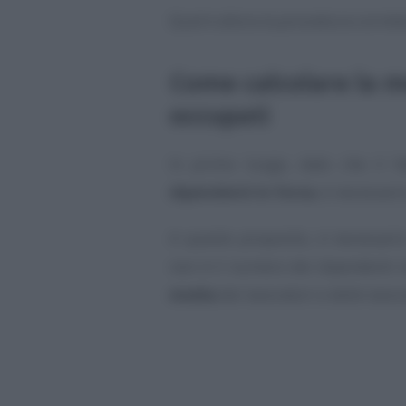
Qual è allora la procedura corret
Come calcolare la m
occupati
In primo luogo, dato che il f
dipendenti in forza
, è necessari
A questo proposito, è necessario
non è il numero dei dipendenti n
media
dei lavoratori e delle lavo