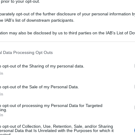
 prior to your opt-out.
ttività lavorativa, è finanziato dalle
dinaria versata dai datori di lavoro,
rately opt-out of the further disclosure of your personal information by
he IAB’s list of downstream participants.
ile imponibile ai fini previdenziali dei
 cui due terzi sono a carico del datore di
tion may also be disclosed by us to third parties on the IAB’s List of 
 that may further disclose it to other third parties.
ratore.
 that this website/app uses one or more Google services and may gath
l Data Processing Opt Outs
including but not limited to your visit or usage behaviour. You may click 
chiamate a contribuire in proporzione al
 to Google and its third-party tags to use your data for below specifi
o opt-out of the Sharing of my personal data.
i alle proprie dipendenze. Il contributo
ogle consent section.
In
o opt-out of the Sale of my Personal Data.
 con meno di 5 dipendenti;
In
 più di 5 dipendenti.
to opt-out of processing my Personal Data for Targeted
ing.
In
l’INPS nella circolare n. 5/2025, il
atore di lavoro può essere ridotto dallo
o opt-out of Collection, Use, Retention, Sale, and/or Sharing
ersonal Data that Is Unrelated with the Purposes for which it
lected.