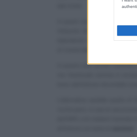
tale limite.
authenti
In questi casi, spesso, il profes
l’aliquota dello
0,8 per cento
dipendenti) in modo tale da preve
di ricevere
note a debito
da parte
In questo caso, quindi, l’azienda s
ma l’eventuale somma in eccesso
brevi, dall’Istituto che emette un
L’alternativa sarebbe quella di 
rischio però, in caso di assunzion
dell’INPS, e di mettere l’azienda 
all’Istituto con tanto di
sanzioni
.