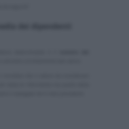
ta da seguire?
edia dei dipendenti
attore determinante è il
numero dei
o calcolare correttamente tale valore.
 ricordare che il valore da considerare
el mese di riferimento ma quello della
ratrici impiegate nei 6 mesi precedenti.