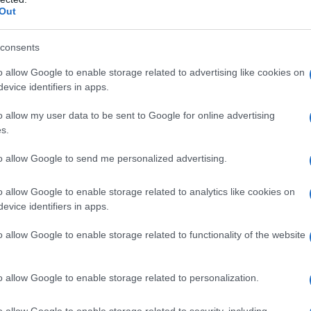
hanno presentato alcuna domanda di
Out
 al FIS, per almeno 2 anni, a partire dal
del trattamento.
consents
o allow Google to enable storage related to advertising like cookies on
evice identifiers in apps.
o allow my user data to be sent to Google for online advertising
s.
to allow Google to send me personalized advertising.
o allow Google to enable storage related to analytics like cookies on
evice identifiers in apps.
o allow Google to enable storage related to functionality of the website
 che molti consulenti del lavoro e
o allow Google to enable storage related to personalization.
affrontare in prima persona riguarda il
ipendenti
o comunque in prossimità di
o allow Google to enable storage related to security, including