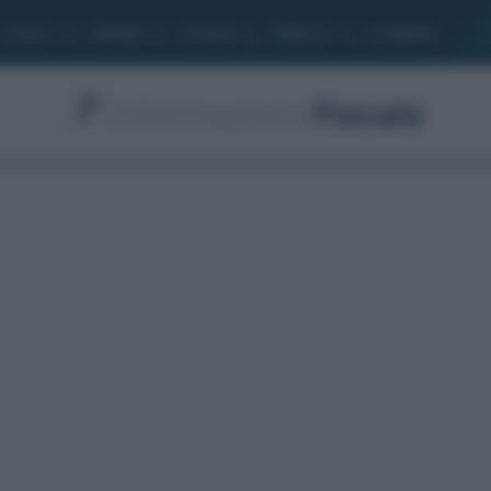
Lavoro
Moduli
Società
Bilancio
Academy