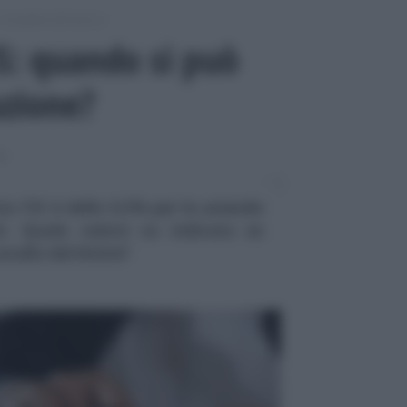
Consulenti del lavoro
IS: quando si può
uzione?
RO
to FIS è dello 0,3% per le aziende
. Quale valore va indicato se
avallo del limite?