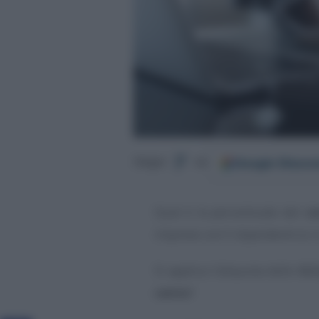
Google
Discov
Segui
su
Qual è la percentuale del
co
imprese con 5 dipendenti (o in
Si applica l’aliquota dello
0,3
cento
?