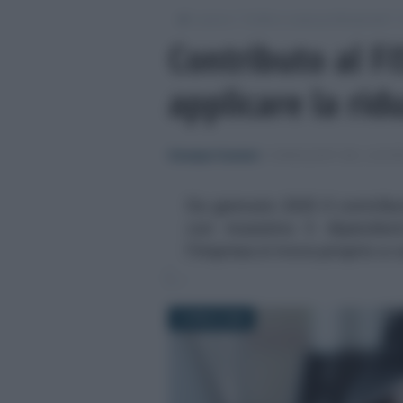
/
/
/
Lavoro
Ordini e casse professionali
Contributo al F
applicare la rid
Giuseppe Guarasci
-
CONSULENTI DEL LAVO
Da gennaio 2025 il contribu
con massimo 5 dipendenti
l’impresa si trova proprio a c
9 APRILE 2026