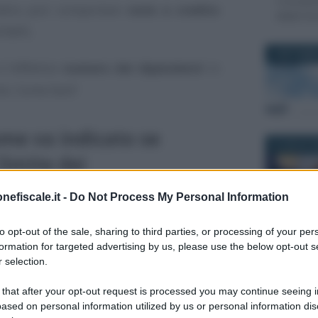
Consulent
l’altra può comportare
note a credito
debiti fo
l’INPS.
9 SETTEMB
 l’effettivo
numero dei dipendenti
in
nto. Come fare?
ome va indicato se
9 LUGLIO 2
 limite dei
nefiscale.it -
Do Not Process My Personal Information
ista una riduzione del contributo di
to opt-out of the sale, sharing to third parties, or processing of your per
formation for targeted advertising by us, please use the below opt-out s
grazione salariale (FIS)
da parte delle
 selection.
4 MAGGIO 2
 that after your opt-out request is processed you may continue seeing i
cato al
sostegno al reddito
in caso di
ased on personal information utilized by us or personal information dis