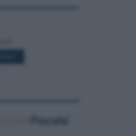
bili!
R