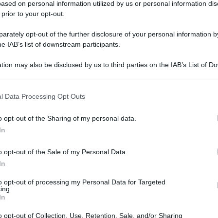
ottori Commercialisti e degli Esperti
ased on personal information utilized by us or personal information dis
 prior to your opt-out.
documento
“Cybersecurity e Modello 231:
matici nella governance d’impresa”
,
con
rately opt-out of the further disclosure of your personal information by
he IAB’s list of downstream participants.
rofessionisti uno strumento utile alla
14 MARZO 2
matico
nei modelli organizzativi previsti
tion may also be disclosed by us to third parties on the IAB’s List of 
 that may further disclose it to other third parties.
 that this website/app uses one or more Google services and may gath
l Data Processing Opt Outs
including but not limited to your visit or usage behaviour. You may click 
ese: i rischi
 to Google and its third-party tags to use your data for below specifi
o opt-out of the Sharing of my personal data.
ogle consent section.
no una priorità
In
5 GIUGNO 2
o opt-out of the Sale of my Personal Data.
In
io Nazionale dei Commercialisti,
Elbano
to opt-out of processing my Personal Data for Targeted
he rappresentano oggi un fattore di rischio
ing.
In
ono un approccio sempre più integrato tra
o opt-out of Collection, Use, Retention, Sale, and/or Sharing
nance e compliance”
.