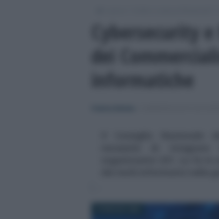
/
/
/
Lavoro
Ordini e casse professionali
Cybersecurity e
dei Commerciali
informatiche
Federica Battiato
-
COMMERCIALISTI ED ESPE
Il Consiglio Nazionale d
necessità di integrare 
organizzativi 231. Lo fa in
dei rischi informatici nella
20 MAGGIO 2026