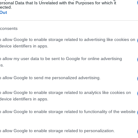
ersonal Data that Is Unrelated with the Purposes for which it
lected.
30 GIUGNO 
Out
supportare le imprese nell’adeguamento
mativi.
consents
o allow Google to enable storage related to advertising like cookies on
issione di studio
“Compliance e modelli
evice identifiers in apps.
ce i principali reati informatici rilevanti
o allow my user data to be sent to Google for online advertising
necessità di integrare stabilmente il
s.
to allow Google to send me personalized advertising.
i nazionali
Fabrizio Escheri ed Eliana
o allow Google to enable storage related to analytics like cookies on
zione dei processi aziendali e l’evoluzione
evice identifiers in apps.
i impongono di integrare il rischio cyber nei
o allow Google to enable storage related to functionality of the website
 controllo previsti dal d.lgs. 231/2001
”.
patura dei rischi
, ovvero dei reati
o allow Google to enable storage related to personalization.