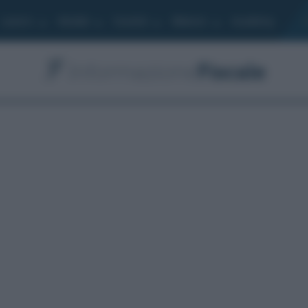
Lavoro
Moduli
Società
Bilancio
Academy