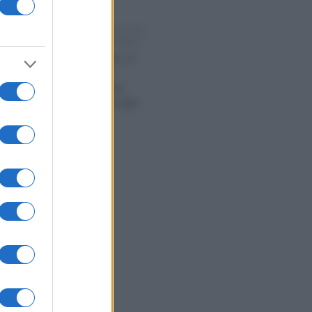
Rosy D’Elia
-
2025
COMMERCIALISTI ED
ESPERTI CONTABILI
Arriva il reddito di
libertà per le
commercialiste:
domande da luglio