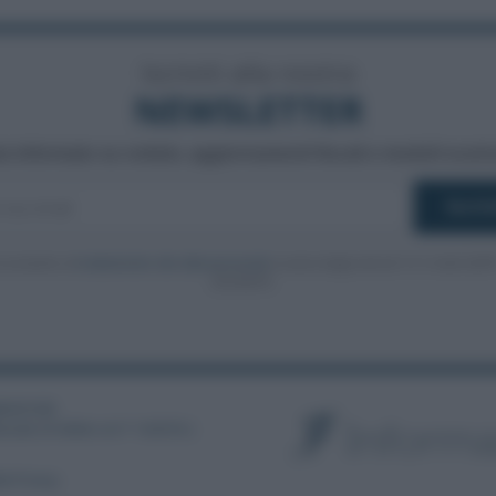
Iscriviti alla nostra
NEWSLETTER
a informato su notizie, aggiornamenti fiscali e moduli scarica
cconsento al
trattamento dei dati personali
ai sensi degli articoli 13-14 del GDP
2016/679.
3886391005
ibunale di Velletri al n° 14/2018
|
la Privacy