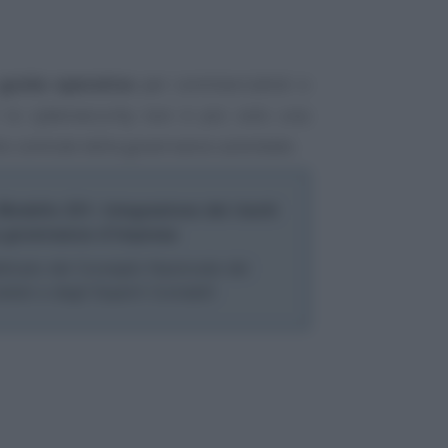
guida operativa
per commercialisti e
 la cybersecurity non è più solo una
o centrale della governance aziendale.
Modello 231: integrazione dei rischi
a governance d’impresa
licato dal Consiglio Nazionale dei
isti e degli Esperti Contabili