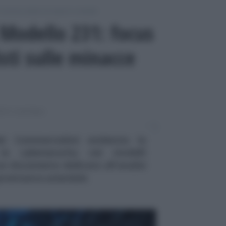
Commercialisti ed esperti contabili
 Modello 231: focus
sti sulle minacce
RTI CONTABILI
ei Commercialisti evidenzia la
la cybersecurity nei modelli
 un documento dedicato all'analisi
 governance aziendale