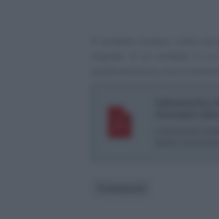
Si propone, dunque, come una
imprese, in un contesto in cui
questione tecnica, ma un element
Cybersecurity e 
informatici nell
Il documento pubb
Dottori Commercial
Professionisti