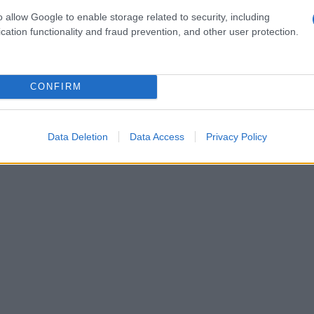
le, ed evidenzia la necessità della
o allow Google to enable storage related to security, including
 strumenti per valutare il livello di
cation functionality and fraud prevention, and other user protection.
tare le misure di sicurezza necessarie a
ocumento presta, poi, attenzione
lli interni
e dei
codici etici
, alla
CONFIRM
 ruolo dell’Organismo di Vigilanza,
 alle nuove tecnologie e all’
intelligenza
Data Deletion
Data Access
Privacy Policy