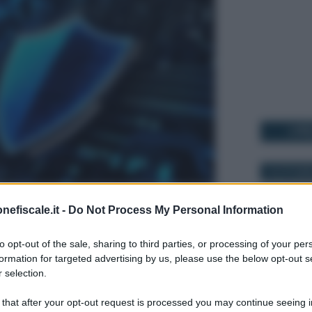
I PI
16 OTTOBR
er
Fonti Preferite
nefiscale.it -
Do Not Process My Personal Information
to opt-out of the sale, sharing to third parties, or processing of your per
r
è ormai parte integrante delle logiche
formation for targeted advertising by us, please use the below opt-out s
 selection.
24 APRILE 
elle imprese.
 that after your opt-out request is processed you may continue seeing i