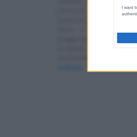
commessi nel contesto digita
I want t
prevenzione, che definisce gli
authenti
esposizione al rischio e implemen
ridurlo o eliminarlo. Il d
all’aggiornamento dei
protoco
formazione del personale e al
considerando anche i rischi legati
artificiale
.