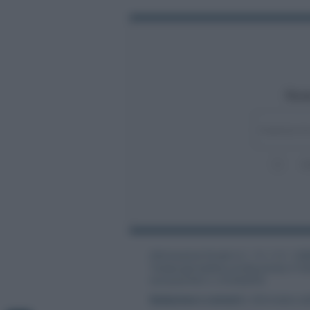
Rest
A
Informazione Fiscale S.r.l. - P.I. / C.F.: 1
Testata giornalistica iscritta presso il Tr
Iscrizione ROC n. 31534/2018
Redazione e contatti
|
Informativa sul