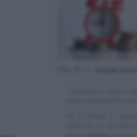
Google
Discov
Segui
su
I professionisti possono
ri
gestione separata INPS e alle 
Dal 9 febbraio è operati
dall’Istituto. Gli interessati
propria
pensione
utilizzand