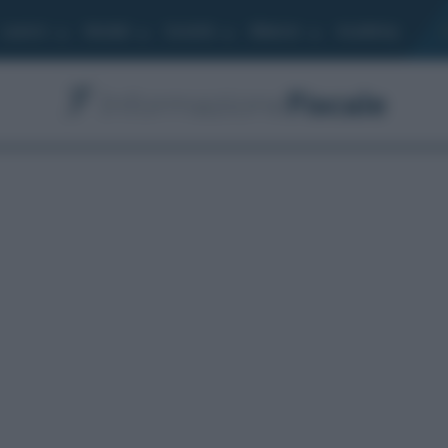
Lavoro
Moduli
Società
Bilancio
Academy