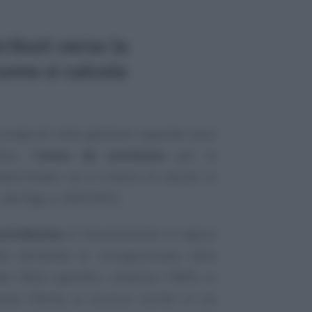
ributi verso la
ome si calcola
ricongiunti nella gestione separata sono
ivo, l’
onere da sostenere
per la
terminato con il criterio di calcolo “
a
 del Dlgs n. 184/1997).
ontributiva
di finanziamento in vigore
lla domanda di ricongiunzione nella
a. Nello specifico, chiarisce l’INPS, si
ta riferita ai co.co.co. iscritti in via