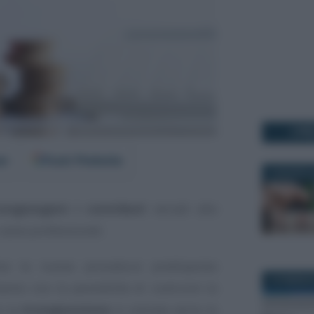
I PI
er
Fonti Preferite
4 AGOSTO 
congiungere i contributi
versati alla
casse professionali.
va la nuova procedura predisposta
19 FEBBRAI
 hanno ora la possibilità di costruire la
o la
ricongiunzione
in entrata verso la