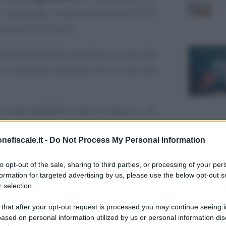
 trasferendo i contributi versati all’INPS
onale di iscrizione.
immediatamente operative e si può già
30 SETTEM
rò riguarda solamente chi si trova nel
ornite dall’INPS nella circolare n. 15
nefiscale.it -
Do Not Process My Personal Information
6 LUGLIO 2
ributi tra Casse e
to opt-out of the sale, sharing to third parties, or processing of your per
e istruzioni INPS
formation for targeted advertising by us, please use the below opt-out s
 selection.
30 OTTOBR
ricongiunzione dei contributi
versati
 that after your opt-out request is processed you may continue seeing i
ased on personal information utilized by us or personal information dis
 professionali.