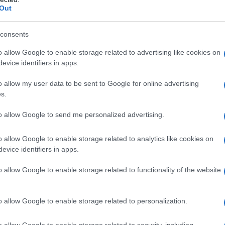
ate in materia.
Out
consents
o allow Google to enable storage related to advertising like cookies on
evice identifiers in apps.
o allow my user data to be sent to Google for online advertising
s.
to allow Google to send me personalized advertising.
o allow Google to enable storage related to analytics like cookies on
evice identifiers in apps.
 verso la gestione separata
, invece, si
o allow Google to enable storage related to functionality of the website
lare n. 15/2026.
omanda di ricongiunzione
verso la
o allow Google to enable storage related to personalization.
re i periodi di contribuzione maturati
o allow Google to enable storage related to security, including