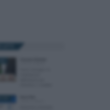
Ù LETTI
Francesco Rodorigo
-
2025
LEGGI E PRASSI
Danno biologico: la
rivalutazione
dell’importo per
infortunio o malattia
Rosy D’Elia
-
O 2021
LEGGI E PRASSI
Dimissioni volontarie