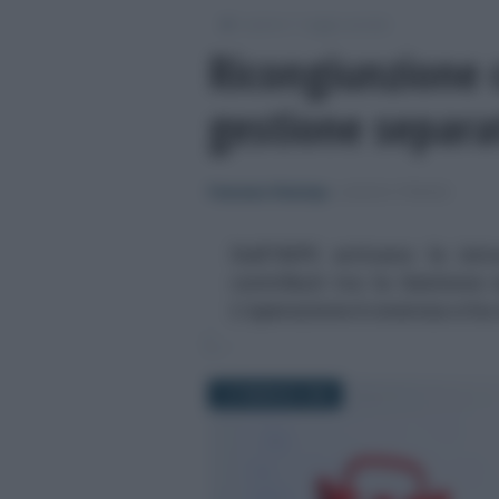
/
/
Lavoro
Leggi e prassi
Ricongiunzione c
gestione separat
Francesco Rodorigo
-
LEGGI E PRASSI
Dall’INPS arrivano le istr
contributi tra la Gestione 
L’operazione è onerosa e ha 
10 FEBBRAIO 2026