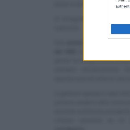
presso le altre forme previdenziali
authenti
Di conseguenza, sono esclusi i p
a pensione.
Sono
esclusi
anche i professioni
del 1996
. Questo perché non è c
perché “la ricongiunzione non pu
estendere retroattivamente l’
separata a periodi anteriori alla s
La gestione separata è stata isti
potranno avvalersi della nuova pr
anzianità contributiva precedent
richiesta solamente da chi
contributivo
.