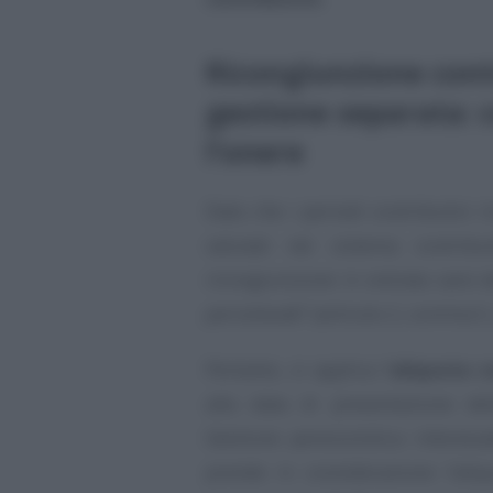
Ricongiunzione cont
gestione separata: c
l’onere
Dato che i periodi contributivi 
valutati nel sistema contribut
ricongiunzione in entrata sarà de
percentuale
” (articolo 2, comma 5,
Pertanto, si applica l’
aliquota c
alla data di presentazione de
Gestione pensionistica interessat
prende in considerazione l’aliquo