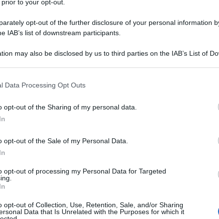
 prior to your opt-out.
rofessionisti
possono fare domanda di
rately opt-out of the further disclosure of your personal information by
he IAB’s list of downstream participants.
rso la gestione separata dell’INPS che in
rizione, e trasferire i contributi versati.
tion may also be disclosed by us to third parties on the IAB’s List of 
 that may further disclose it to other third parties.
episce l’orientamento giurisprudenziale
 that this website/app uses one or more Google services and may gath
l Data Processing Opt Outs
olare per effetto delle sentenze della
including but not limited to your visit or usage behaviour. You may click 
 to Google and its third-party tags to use your data for below specifi
enerale diritto alla ricongiunzione. Per
o opt-out of the Sharing of my personal data.
ogle consent section.
In
circolare tale operazione seguirà le
a legge n. 45/1990.
o opt-out of the Sale of my Personal Data.
In
ongiunzione in
uscita dalla gestione
to opt-out of processing my Personal Data for Targeted
se), il prospetto contributivo e la
ing.
In
’importo da trasferire viene elaborato
o opt-out of Collection, Use, Retention, Sale, and/or Sharing
dalla citata legge, in conformità alle
ersonal Data that Is Unrelated with the Purposes for which it
lected.