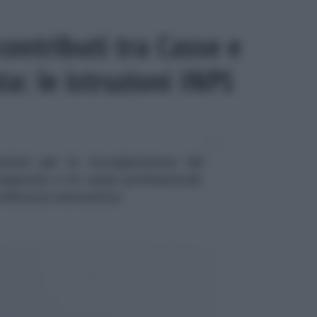
ontributi tra Casse e
a: le istruzioni INPS
uzioni per la ricongiunzione dei
separata e le casse professionali.
efficacia retroattiva