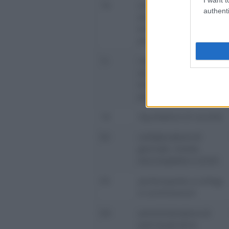
1b
sindaco di società,
authenti
associazione e altri
enti con o senza
personalità giuridica
1c
revisore di società,
associazione e altri
enti con o senza
personalità giuridica
1d
liquidatore di società
02
collaboratore di
giornali, riviste,
enciclopedie e simili
03
partecipante a collegi
e commissioni
04
amministratore di
enti locali (d.m.