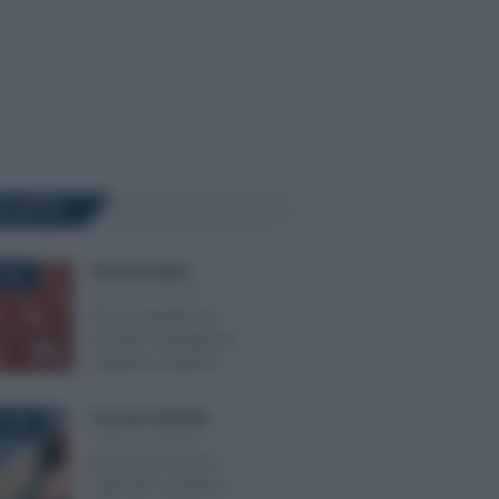
Ù LETTI
Eleonora Capizzi
-
2021
LEGGI E PRASSI
Bonus sportivi nel
Decreto Sostegni bis:
requisiti e importo
Francesco Rodorigo
-
 2026
LEGGI E PRASSI
Bonus assunzioni
nella ZES: via libera