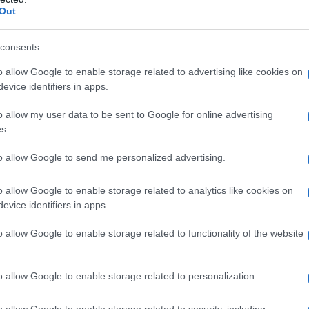
2025
.
Out
o dunque riepilogate le
aliquote
consents
e separata nel 2026 dai committenti.
o allow Google to enable storage related to advertising like cookies on
evice identifiers in apps.
o allow my user data to be sent to Google for online advertising
s.
to allow Google to send me personalized advertising.
Malattia,
Maternità
maternità,
ex D.M.
DIS-
o allow Google to enable storage related to analytics like cookies on
IVS
ANF
12.7.2007
COLL
Totale
evice identifiers in apps.
33,00
0,50
0,22
1,31
35,03
o allow Google to enable storage related to functionality of the website
o allow Google to enable storage related to personalization.
o allow Google to enable storage related to security, including