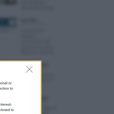
alle domande in
attesa della proroga
Rosy D’Elia
-
2021
LEGGI E PRASSI
Contributi INPS
artigiani e
commercianti: utili
senza lavoro esclusi
dalla base imponibile
Francesco Rodorigo
-
026
LEGGI E PRASSI
Naspi: dichiarazione
dei redditi entro il 31
sonal or
marzo
ection to
Francesco Rodorigo
-
2023
LEGGI E PRASSI
nterest-
Pagamento reddito di
closed to
cittadinanza luglio