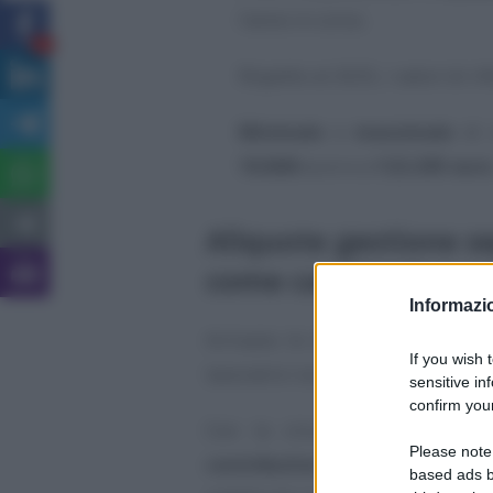
l’anno in corso.
5
Rispetto al 2025, i valori di r
Minimale
e
massimale
di r
18.808
euro e a
122.295 eur
Aliquote gestione s
come cambia il mas
Informazio
Arrivano le istruzioni INPS per i
If you wish 
lavoratrici iscritte alla gestione s
sensitive in
confirm your
Con la circolare n. 8/2026, 
Please note
contributive
di riferimento e 
based ads b