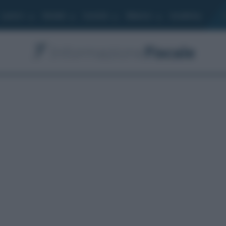
Lavoro
Moduli
Società
Bilancio
Academy