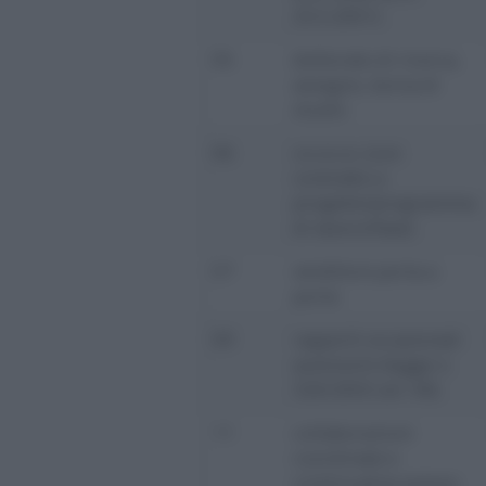
25.5.2001)
05
dottorato di ricerca,
assegno, borsa di
studio
06
co.co.co. (con
contratto a
progetto/programma
di lavoro/fase)
07
venditore porta a
porta
09
rapporti occasionali
autonomi (legge n.
326/2003 art. 44)
11
collaborazioni
coordinate e
continuative presso