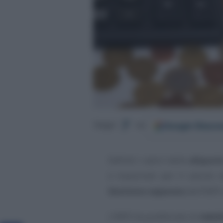
Google
Discov
Segui
su
Definiti i valori delle
aliquot
e massimali per il calcolo 
Gestione separata
dell’INPS
L’INPS ha pubblicato le
tabel