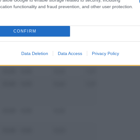
33,00
0,50
0,22
1,31
35,03
cation functionality and fraud prevention, and other user protection.
CONFIRM
33,00
0,50
0,22
1,31
35,03
Data Deletion
Data Access
Privacy Policy
33,00
0,50
0,22
1,31
35,03
33,00
0,50
0,22
1,31
35,03
33,00
0,50
0,22
33,72
33,00
0,50
0,22
33,72