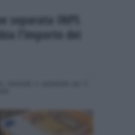
ne separata INPS
ia l’importo dei
te, minimale e massimale per il
2026