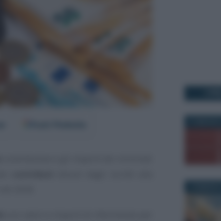
I PI
21 MAGGIO 
er
Fonti Preferite
e
contributive e gli importi dei minimali
dei
contributi
dovuti dagli iscritti alla
3 FEBBRAIO
 nel 2026.
le
con valori e importi di riferimento per