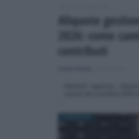
/
/
Lavoro
Leggi e prassi
Aliquote gestio
2026: come camb
contributi
Francesco Rodorigo
-
LEGGI E PRASSI
Gestione separata, aliquo
calcolo dei contributi INPS 
4 FEBBRAIO 2026