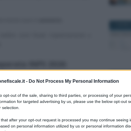
iferimento sono in
aumento
.
11 GIUGNO 
eddito sono fissati rispettivamente a
o
.
eparata INPS 2026:
simale INPS
27 MARZO 2
nefiscale.it -
Do Not Process My Personal Information
l calcolo dei contributi di lavoratori e
to opt-out of the sale, sharing to third parties, or processing of your per
eparata.
formation for targeted advertising by us, please use the below opt-out s
 selection.
l’Istituto ha comunicato le
aliquote
18 LUGLIO 
 that after your opt-out request is processed you may continue seeing i
il valore
minimale
e
massimale
del
ased on personal information utilized by us or personal information dis