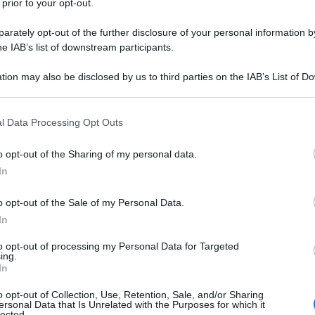
colo della contribuzione dovuta nel corso
 prior to your opt-out.
rately opt-out of the further disclosure of your personal information by
he IAB’s list of downstream participants.
atori
e figure assimilate, l’aliquota
tion may also be disclosed by us to third parties on the IAB’s List of 
026 è pari al
33 per cento
.
 that may further disclose it to other third parties.
 that this website/app uses one or more Google services and may gath
seguenti
aliquote
:
l Data Processing Opt Outs
including but not limited to your visit or usage behaviour. You may click 
tà, assegni per il nucleo familiare e
 to Google and its third-party tags to use your data for below specifi
o opt-out of the Sharing of my personal data.
ogle consent section.
on degenza ospedaliera;
In
 della maternità e paternità;
o opt-out of the Sale of my Personal Data.
In
LL, l’indennità di disoccupazione.
to opt-out of processing my Personal Data for Targeted
ing.
ata, ricordiamo, è stato esteso nel 2025
In
i incarichi di ricerca e gli addetti al
o opt-out of Collection, Use, Retention, Sale, and/or Sharing
Tutte le novità sono state illustrate
ersonal Data that Is Unrelated with the Purposes for which it
lected.