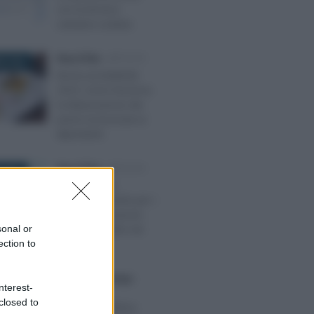
con la tessera
sanitaria scaduta
Rosy D’Elia
-
IMPOSTE
E 2022
Bonus produttività
2023: come funziona
la detassazione dei
premi riconosciuti ai
dipendenti
Rosy D’Elia
-
IMPOSTE
 2021
Bonus affitto,
accessibile anche per i
canoni di locazione
sonal or
pagati in ritardo nel
ection to
2021
Francesco Rodorigo
-
O 2023
nterest-
IMPOSTE
closed to
Bonus agricoltura,