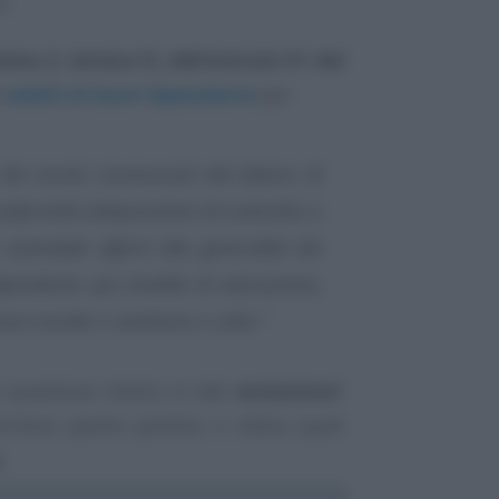
i.
ma 2, lettera f), dell’articolo 51 del
i
redditi di lavori dipendente
per:
 dei servizi riconosciuti dal datore di
nformità adisposizioni di contratto o
ziendale offerti alla generalità dei
pendenti» per finalità di educazione,
nza sociale e sanitaria o culto.”
in questione rientra in tale
esclusione
?
ornisce parere positivo e indica quali
.