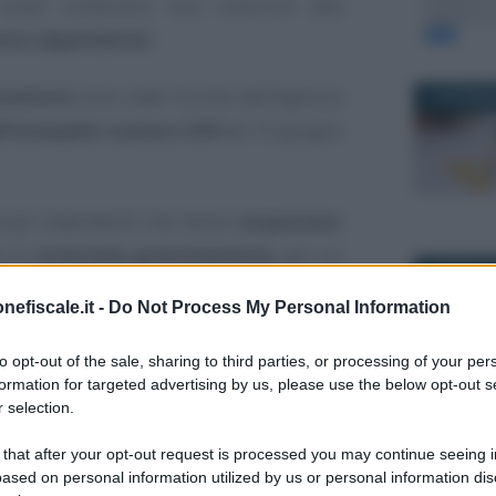
quali condizioni non concorre alla
avoro dipendente
?
ssazione
sono state fornite dall’Agenzia
12 DICEMBR
ll’interpello numero 329
del 10 giugno
 propri dipendenti che hanno
acquistato
à di
ricaricarle gratuitamente,
per un
1 FEBBRAIO
on specifici limiti di importo o di KW
nefiscale.it -
Do Not Process My Personal Information
onosciuta una finalità di educazione
a.
to opt-out of the sale, sharing to third parties, or processing of your per
formation for targeted advertising by us, please use the below opt-out s
 selection.
 del regime di
esclusione dal reddito di
delle regole vigenti.
16 FEBBRAI
 that after your opt-out request is processed you may continue seeing i
ased on personal information utilized by us or personal information dis