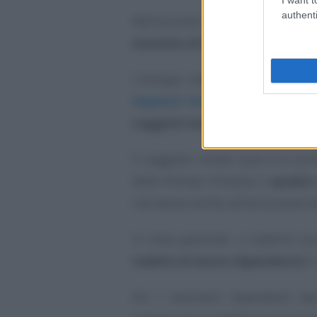
authenti
Nell’accordo verranno inserite d
massimo di ricariche
, per evitar
L’energia elettrica che sarà uti
impianti fotovoltaici
o idroelett
soggetti terzi attraverso conv
Il soggetto chiede qual è la corr
delle Entrate richiama il
quadro 
che danno diritto all’esclusione d
In linea generale, a stabilire 
reddito di lavoro dipendente
è l
Per i lavoratori dipendenti va