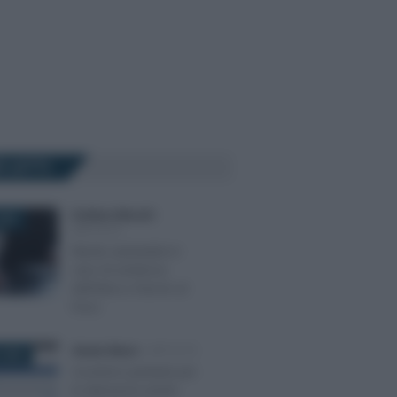
Ù LETTI
Emiliano Marvulli
-
025
IMPOSTE
Niente autotutela in
caso di sentenza
definitiva a favore al
Fisco
Alessio Mauro
-
IMPOSTE
 2024
Scontrino parlante per
le detrazioni anche