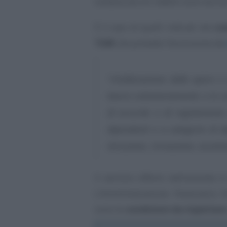
tuttavia alcuni redditi sono esclus
È il caso di quelli indicati nel
com
TUIR
che prevede l’esclusione da
“«l’utilizzazione delle opere e
lavoro volontariamente o in co
di accordo o di regolamento a
dipendenti o a categorie di di
istruzione, ricreazione, assiste
Il servizio offerto dall’azienda 
L’Amministrazione finanziaria f
sono le
condizioni da rispettare