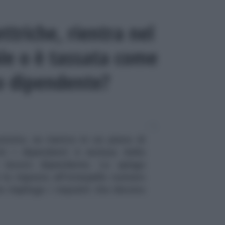
ttriche, rientra nel
le o è tassata come
ro dipendente?
atuita, se rientra in un piano di
ti i dipendenti è esclusa dalla
i lavoro dipendente. Lo spiega
 la risposta all'interpello numero
 riepiloga i requisiti che devono