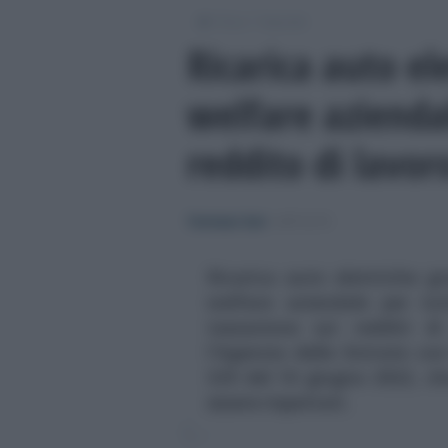
/
/
Fisco
Imposte
Ricarica auto ele
welfare azienda
reddito di lavo
Tommaso Gavi
-
IMPOSTE
Ricarica auto elettriche gr
welfare aziendale per tut
tassazione sui redditi d
l'Agenzia delle Entrate con
329 del 10 giugno 2022, che
essere rispettati.