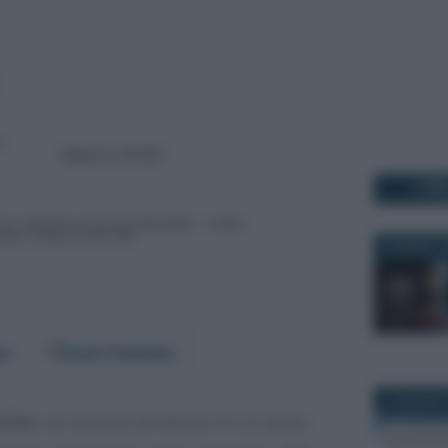
I PI
30 MARZO 2
er
Fonti Preferite
12 AGOSTO
riche
, se inserita all’interno di un piano