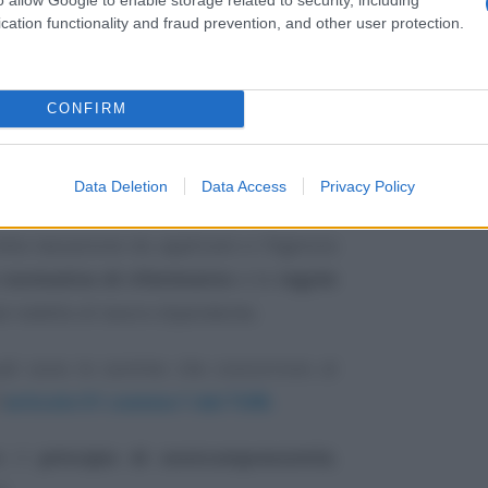
cation functionality and fraud prevention, and other user protection.
elle limitazioni, ad esempio un
numero
e abusi.
CONFIRM
lizzata sarà quella prodotta dai propri
rici o, in alternativa, quella fornita da
enzioni
.
Data Deletion
Data Access
Privacy Policy
etta tassazione da applicare e l’Agenzia
normativo di riferimento
e le
regole
al reddito di lavoro dipendente.
quali sono le somme che concorrono al
’
articolo 51 comma 1 del TUIR.
le il
principio di onnicomprensività
,