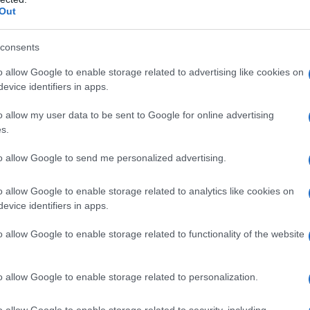
Out
lla trasformazione della carta tissue in
consents
o allow Google to enable storage related to advertising like cookies on
evice identifiers in apps.
o allow my user data to be sent to Google for online advertising
s.
to allow Google to send me personalized advertising.
o allow Google to enable storage related to analytics like cookies on
evice identifiers in apps.
o allow Google to enable storage related to functionality of the website
 di ricarica gratuita
per i dipendenti
iche entro un determinato periodo di
o allow Google to enable storage related to personalization.
o allow Google to enable storage related to security, including