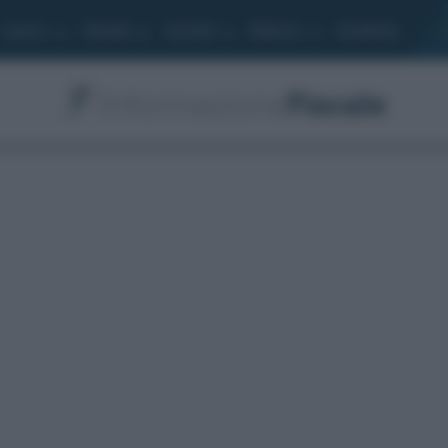
Lavoro
Moduli
Società
Bilancio
Academy