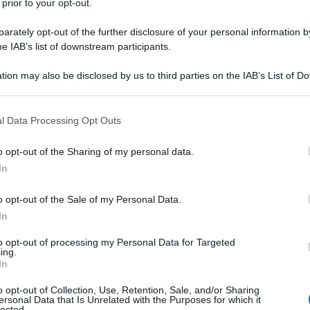
 prior to your opt-out.
che, rientra nel
rately opt-out of the further disclosure of your personal information by
 è tassata come
he IAB’s list of downstream participants.
ipendente?
tion may also be disclosed by us to third parties on the IAB’s List of 
 that may further disclose it to other third parties.
arte di un’azienda ai propri dipendenti
 that this website/app uses one or more Google services and may gath
l Data Processing Opt Outs
rica
, se rientra in un piano di
welfare
including but not limited to your visit or usage behaviour. You may click 
 to Google and its third-party tags to use your data for below specifi
tassazione del reddito di lavoro
o opt-out of the Sharing of my personal data.
ogle consent section.
In
o opt-out of the Sale of my Personal Data.
le
per la determinazione della corretta
In
nzia delle Entrate con la
risposta
to opt-out of processing my Personal Data for Targeted
 giugno 2022.
ing.
In
e delucidazioni partendo dallo spunto
o opt-out of Collection, Use, Retention, Sale, and/or Sharing
ersonal Data that Is Unrelated with the Purposes for which it
l vertice di un gruppo che svolge attività
lected.