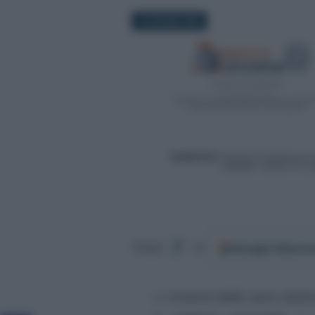
10 GIUGNO 2022
Google
Discov
Segui
su
La
ricarica delle auto elett