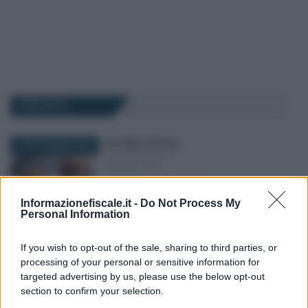
I PIÙ LETTI
Anna Maria D’Andrea
-
3 SETTEMBRE 2022
DICHIARAZIONI E
ADEMPIMENTI
Sismabonus: che fine ha
fatto il portale per la
Informazionefiscale.it -
Do Not Process My
comunicazione ENEA?
Personal Information
If you wish to opt-out of the sale, sharing to third parties, or
Domenico Catalano
-
19 OTTOBRE 2021
processing of your personal or sensitive information for
DICHIARAZIONI E
targeted advertising by us, please use the below opt-out
ADEMPIMENTI
section to confirm your selection.
Firma digitale con marca