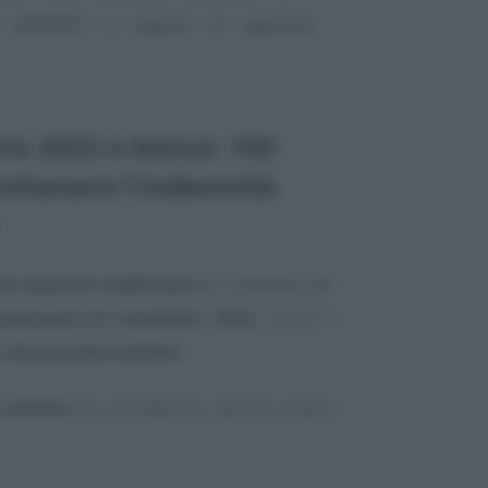
 dall’INPS a seguito di apposita
re 2022 e bonus 150
 ottenere l’indennità
ei requisiti reddituali
da rispettare per
pensione di novembre 2022
, anche il
e
alcune precisazioni
.
le somme
da considerare devono essere