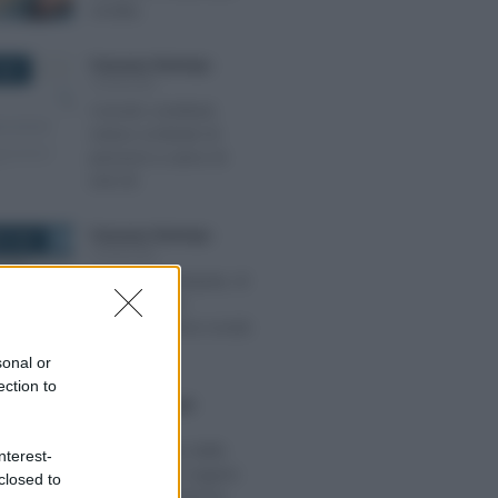
rendita
Francesco Rodorigo
-
2022
PENSIONI
Cumulo contributi
esteso ai titolari di
pensioni a carico di
enti UE
Francesco Rodorigo
-
E 2022
PENSIONI
Pensione anticipata, di
vecchiaia e di
invalidità: ultime novità
INPS
sonal or
ection to
Emiliano Marvulli
-
020
PENSIONI
La tassazione delle
nterest-
pensioni può seguire
closed to
regole differenti tra