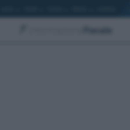
Lavoro
Moduli
Società
Bilancio
Academy