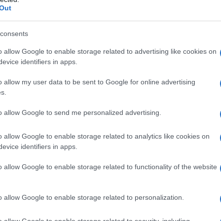
Out
le obbligatoria, di pensione o assegno
o per invalidi civili, ciechi e sordomuti,
consents
 accompagnamento alla pensione, con
o allow Google to enable storage related to advertising like cookies on
obre 2022
;
evice identifiers in apps.
e assoggettabile ad IRPEF
, al netto dei
o allow my user data to be sent to Google for online advertising
s.
sistenziali, non superiore a
20.000 euro
to allow Google to send me personalized advertising.
o allow Google to enable storage related to analytics like cookies on
evice identifiers in apps.
o allow Google to enable storage related to functionality of the website
o allow Google to enable storage related to personalization.
o allow Google to enable storage related to security, including