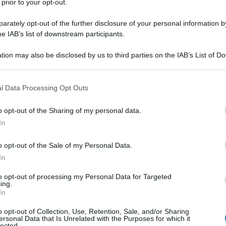
 prior to your opt-out.
il
bonus 200 euro
, il
Decreto Aiuti ter
rately opt-out of the further disclosure of your personal information by
he IAB’s list of downstream participants.
uro
da erogare nel mese di
novembre
pensione.
tion may also be disclosed by us to third parties on the IAB’s List of 
 that may further disclose it to other third parties.
enziale, infatti, è stata introdotta una
 that this website/app uses one or more Google services and may gath
l Data Processing Opt Outs
contro il caro prezzi
per le stesse
including but not limited to your visit or usage behaviour. You may click 
 to Google and its third-party tags to use your data for below specifi
viduate in prima battuta, ma
in una
o opt-out of the Sharing of my personal data.
ogle consent section.
In
mporto che per il numero di destinatari.
o opt-out of the Sale of my Personal Data.
rticolo 19 del DL n. 144 del 2022
per
In
n arrivo a
novembre 2022
i pensionati e
to opt-out of processing my Personal Data for Targeted
ai seguenti
requisiti
:
ing.
In
o opt-out of Collection, Use, Retention, Sale, and/or Sharing
ersonal Data that Is Unrelated with the Purposes for which it
ù
trattamenti pensionistici
a carico di
lected.