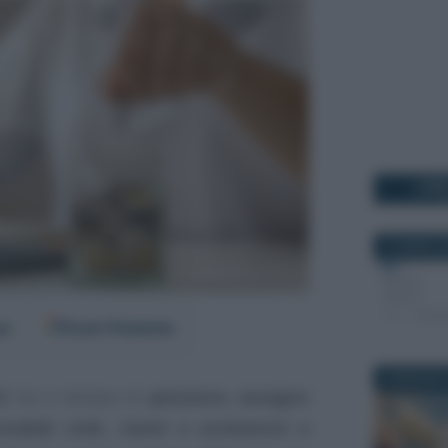
I PI
10 APRILE 
er
Fonti Preferite
26 MAGGIO 
2
chi è titolare di
pensione, assegno
nvalidi civili, ciechi e sordomuti e