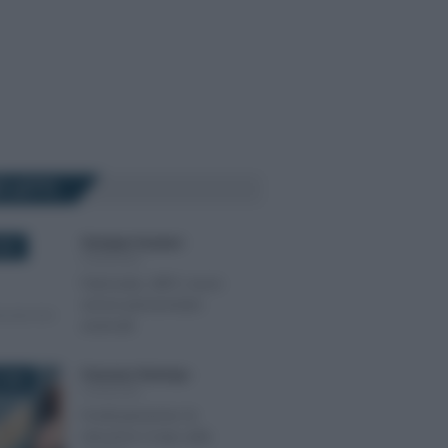
Ù LETTI
Giuseppe Guarasci
-
2021
PENSIONI
Patronato, INPS: nuovi
servizi pensionistici
avanzati
Francesco Rodorigo
-
2026
PENSIONI
Fondi pensione: le
istruzioni Covip sulla