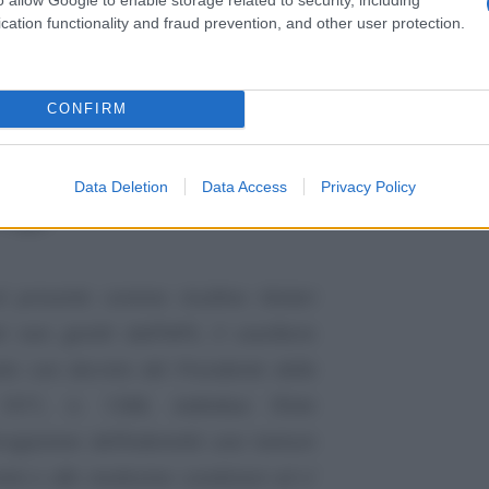
cation functionality and fraud prevention, and other user protection.
hieste, l’INPS eroga automaticamente nel
CONFIRM
ssità di domanda
, l’indennità contro il
Data Deletion
Data Access
Privacy Policy
 legge:
l presente comma risultino titolari
 non gestiti dall’INPS, il casellario
uito con decreto del Presidente della
971, n. 1388, individua l’Ente
’erogazione dell’indennità una tantum
mini e alle medesime condizioni ed e’