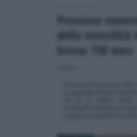
/
/
Lavoro
Pensioni
Pensione novemb
della mensilità 
bonus 150 euro
Rosy D’Elia
-
PENSIONI
Pensione di novembre 2022: 
si aggiunge l'importo del bo
chi ha un reddito IRPEF 
necessario presentare alcun
requisiti e modalità di verifi