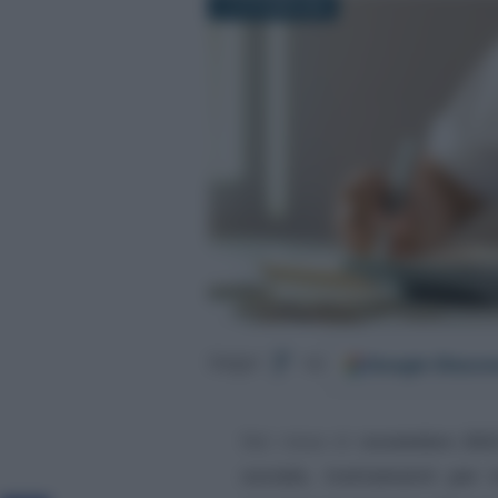
17 OTTOBRE 2022
Google
Discov
Segui
su
Nel mese di
novembre 202
sociale, trattamenti per i