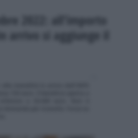
re 2022: all’importo
in arrivo si aggiunge il
alla mensilità in arrivo dall'INPS
nus 150 euro. Il beneficio spetta a
inferiore a 20.000 euro. Non è
a domanda per riceverlo. Focus su
ca.