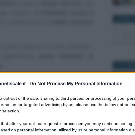
nsione
riceverà il
bonus 150 euro
: alla
nge l’importo dell’
indennità contro il
26 APRILE 
tto in presenza di un
reddito inferiore
richiesti ricevono le somme dall’INPS o
i appartenenza
senza necessità di
a
.
10 OTTOBR
 fornite per la precedente tornata di
nefiscale.it -
Do Not Process My Personal Information
are la soglia reddituale.
to opt-out of the sale, sharing to third parties, or processing of your per
formation for targeted advertising by us, please use the below opt-out s
e 2022: all’importo
 selection.
1 MAGGIO 2
rivo si aggiunge il
 that after your opt-out request is processed you may continue seeing i
ased on personal information utilized by us or personal information dis