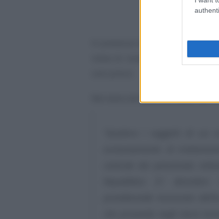
authenti
In presenza delle condizioni ric
mese di novembre,
senza nece
caro prezzi.
Nel testo del
Decreto Aiuti ter
si
“Qualora i soggetti di cui a
esclusivamente di trattamenti
centrale dei pensionati, istit
Repubblica 31 dicembre 1
previdenziale incaricato dell
che provvede negli stessi ter