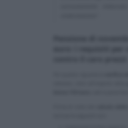
successivamente rimborsato
rendicontazione”
.
Pensione di novemb
euro: i requisiti per
contro il caro prezzi
Per quanto riguarda la
verifica d
ottenere, oltre all’importo della
bonus 150 euro
, vale la pena far
Prima di tutto dal
calcolo del
escluse le seguenti voci:
trattamenti di fine rapporto;