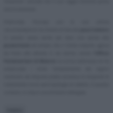
l’evasione”, esclude che il suo raggio d’azione possa
ancora avanzare.
D’altronde, l’Europa con le sue ultime
raccomandazioni ha chiesto di fare dei
passi indietro
in questo senso anche per dare una spinta alla
produttività
ed evitare che il limite imposto agisca
da freno alle attività. E, da ultimo, anche l
’Ufficio
Parlamentare di Bilancio
la scorsa settimana ne ha
evidenziato i limiti: l’ampliamento dei regimi
sostitutivi ad aliquota piatta accentua le disparità di
trattamento tra le varie tipologie di reddito. In questo
contesto, lo stop è una
direzione
obbligata.
Pubblico