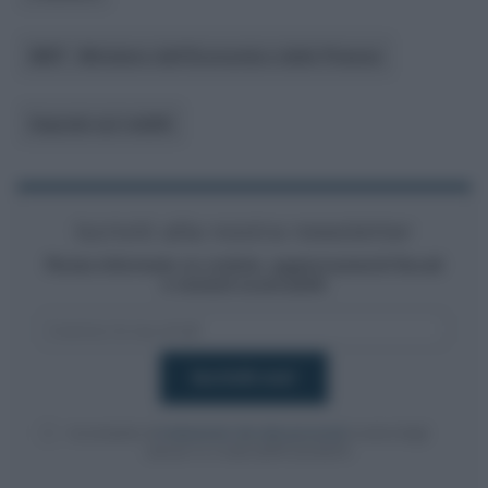
MEF - Ministero dell’Economia e delle Finanze
Imposte sui redditi
Iscriviti alla nostra newsletter
Resta informato su notizie, aggiornamenti fiscali
e moduli scaricabili!
Acconsento al
trattamento dei dati personali
ai sensi degli
articoli 13-14 del GDPR 2016/679.