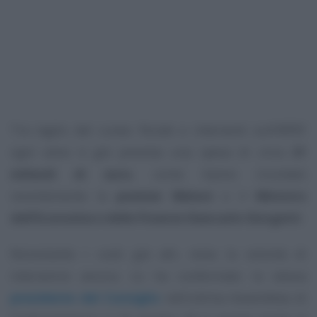
Tra taglio del cuneo fiscale e interventi sull’IRPEF
ogni anno è già prevista una spesa di circa
21
miliardi di euro
, come hanno ricordato
recentemente la
premier Meloni
e il
Ministro
dell’Economia e delle Finanze Giancarlo Giorgetti
.
Nonostante i costi già alti, resta la volontà di
intervenire ancora. Lo ha confermato la stessa
presidente del Consiglio
nell’ultima Assemblea di