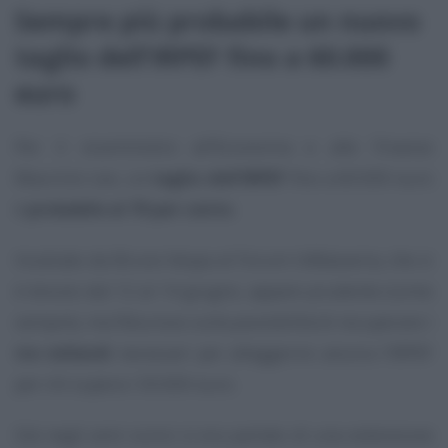
Sempre più probabile un nuovo
taglio dell’IRPEF fino a 60.000
euro
Per il viceministro all’Economia e alle Finanze
Maurizio Leo, un
taglio dell’IRPEF
fino a 60.000 euro
è
probabile al 70 per cento
.
Incalzato da Bruno Vespa al Forum InMasseria, che si
è tenuto dal 12 al 14 giugno, appare prudente (come
sempre), ma fiducioso sulla possibilità di recuperare i
tre miliardi
necessari per alleggerire ancora l’IRPEF
per chi supera i 50.000 euro.
Già negli anni scorsi si era parlato di una estensione