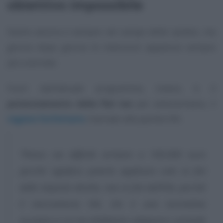
obiettivo impossibile
Siamo ancora e sempre nel campo delle ipotesi, ma
giorno dopo giorno le intenzioni appaiono sempre
più concrete.
Fuori dall’attuale programma, invece, è il
potenziamento della flat tax
per antonomasia, il
regime forfettario
riservato alle partite IVA.
“Penso sia difficile arrivare a 100.000 euro
perché significa poterlo applicare solo ai fini
delle imposte dirette, non ai fini dell’IVA, perché
il meccanismo IVA, che è una normativa
europea a cui noi dobbiamo adeguarci, prevede