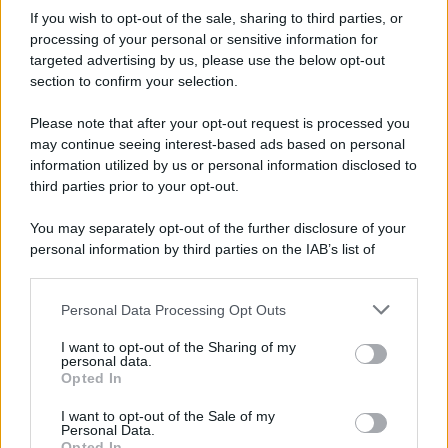
dei partiti: dalla flat tax che
If you wish to opt-out of the sale, sharing to third parties, or
divide al taglio del cuneo
processing of your personal or sensitive information for
fiscale che unisce
targeted advertising by us, please use the below opt-out
section to confirm your selection.
Please note that after your opt-out request is processed you
Francesco Oliva
-
FISCO
19 DICEMBRE 2018
may continue seeing interest-based ads based on personal
Legge di bilancio 2019 e
information utilized by us or personal information disclosed to
decreto fiscale collegato:
third parties prior to your opt-out.
elenco novità in arrivo
You may separately opt-out of the further disclosure of your
personal information by third parties on the IAB’s list of
Rosy D’Elia
-
FISCO
23 LUGLIO 2021
downstream participants.
Decreto Sostegni bis
convertito in legge: le novità
Personal Data Processing Opt Outs
This information may also be disclosed by us to third parties
sulle scadenze fiscali
on the IAB’s List of Downstream Participants that may further
I want to opt-out of the Sharing of my
disclose it to other third parties.
personal data.
Opted In
Please note that this website/app uses one or more Google
Giovambattista Palumbo
-
FISCO
6 MARZO 2023
services and may gather and store information including but
I want to opt-out of the Sale of my
Il lato oscuro del Fisco tra
Personal Data.
not limited to your visit or usage behaviour. You may click to
assurdità e necessità di
Opted In