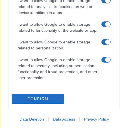
I want to allow Google to enable storage
related to analytics like cookies on web or
device identifiers in apps.
I want to allow Google to enable storage
Acconsento al
trattamento dei dati personali
ai sensi degli
related to functionality of the website or app.
articoli 13-14 del GDPR 2016/679.
I want to allow Google to enable storage
related to personalization.
I want to allow Google to enable storage
Informazione Fiscale S.r.l. - P.I. / C.F.: 13886391005
related to security, including authentication
Testata giornalistica iscritta presso il Tribunale di Velletri al n°
functionality and fraud prevention, and other
14/2018
|
Iscrizione ROC n. 31534/2018
user protection.
Redazione e contatti
|
Informativa sulla Privacy
Preferenze privacy
|
Whistleblowing
|
Codice Etico
|
Modello 231
|
ISO
9001:2015
CONFIRM
Data Deletion
Data Access
Privacy Policy