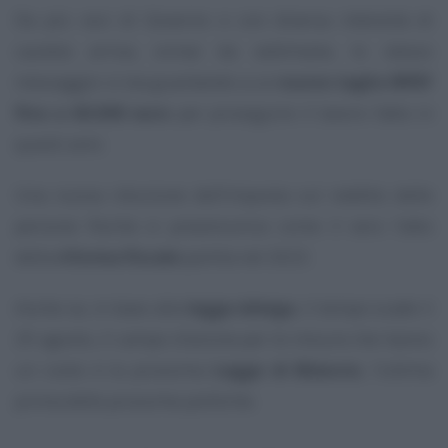
Da più voci di Governo e con diversa intensità di
cautela arriva, ormai da settimane, lo stesso
messaggio: si sta guardando a un
nuovo taglio IRPEF
fino a 60.000 euro
per proseguire il lavoro fatto in
questi anni.
Una nuova riduzione dell’imposta sul reddito delle
persone fisiche si preannuncia come il vero l’atto
della
riforma fiscale
partita nel 2023.
Anche se, in base alla
legge delega
, il tempo scade il
29 agosto, il campo d’azione per le misure che hanno
un costo è la prossima
Legge di Bilancio
, l’ultima
prima delle prossime politiche.