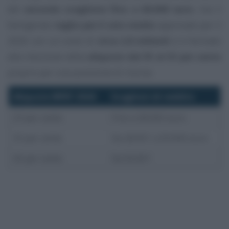
del
secondo scaglione fino a 60.000 euro
, ma il
famigerato
taglio per il ceto medio
approvato per il
2026 con un costo di
circa 2,8 miliardi
si è fermato
alla riduzione della
aliquote dal 35 al 33 per cento
proprio per una questione di risorse.
Aliquote IRPEF 2026
Scaglioni di reddito
23 per cento
Fino a 28.000 euro
33 per cento
Da 28.001 a 50.000 euro
43 per cento
Da 50.001