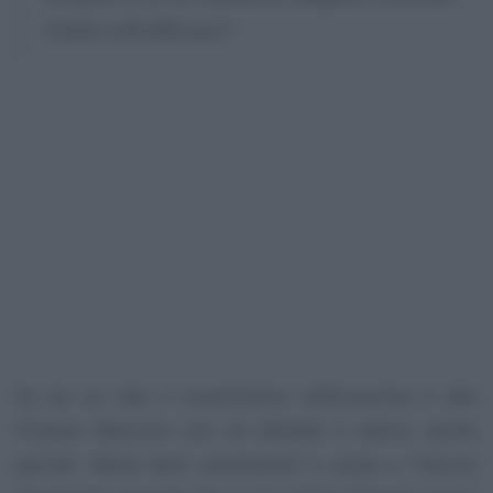
il tetto a 85.000 euro”
.
Se da un lato il viceministro all’Economia e alle
Finanze Maurizio Leo ne difende il valore, anche
perché
“attrae tanti contribuenti”
e aiuta a “ridurre