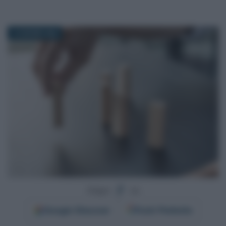
15 GIUGNO 2026
Segui
su
Google
Discover
Fonti Preferite