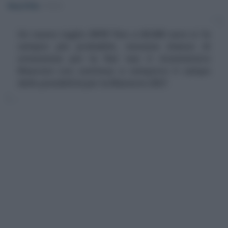
Rosy D’Elia
-
FISCO
Un nuovo taglio IRPEF fino a 60.000 euro si fa
sempre più probabile, nessuna chance di
estensione per la flat tax: il viceministro
Maurizio Leo continua a comporre il campo
delle possibilità per la Manovra 2027