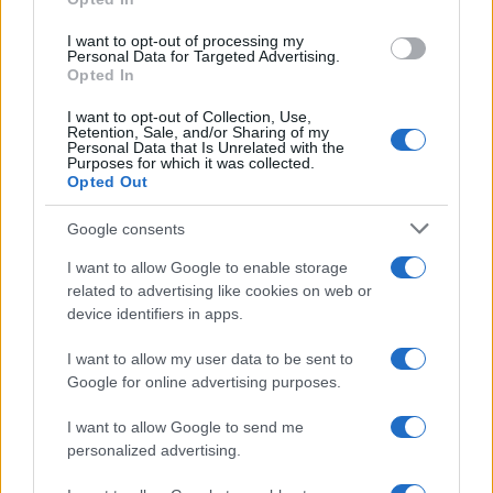
grant or deny consent to Google and its third-party tags to
riforma
use your data for below specified purposes in below Google
I want to opt-out of processing my
consent section.
Personal Data for Targeted Advertising.
Opted In
Redazione
-
FISCO
5 GIUGNO 2017
Interpello tributario:
I want to opt-out of Collection, Use,
Retention, Sale, and/or Sharing of my
definizione e tipologie
Personal Data that Is Unrelated with the
Purposes for which it was collected.
Opted Out
Google consents
I want to allow Google to enable storage
related to advertising like cookies on web or
device identifiers in apps.
Iscriviti alla nostra
NEWSLETTER
I want to allow my user data to be sent to
Google for online advertising purposes.
Resta informato su notizie, aggiornamenti fiscali
I want to allow Google to send me
e moduli scaricabili!
personalized advertising.