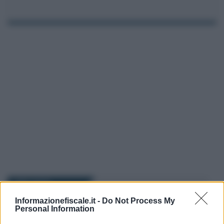
I PIÙ LETTI
Informazionefiscale.it -
Do Not Process My
Personal Information
Rosy D’Elia
-
FISCO
23 AGOSTO 2022
Elezioni, le proposte fiscali