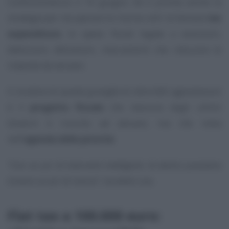
Confcommercio il 10 giugno. Ed è pronta anche la
strategia per recuperare le risorse utili: le famose
tax
expenditure
, le spese fiscali legate a esenzioni,
deduzioni, detrazioni, meccanismi che riducono le
imposte da versare.
Il riordino di
questo groviglio
di oltre 600 agevolazioni
è il
progetto fiscale
che nessuno degli ultimi
Governi è riuscito ad attuare, ma che resta
nell’
agenda delle priorità
.
“Con un po’ di interventi intelligenti, là dentro possiamo
trovare un po’ di risorse”
, ha detto Leo.
Flat tax a 100.000 euro: