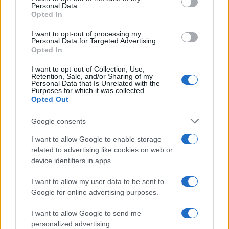
Personal Data.
tramite il modello 730/2024
not limited to your visit or usage behaviour. You may click to
Opted In
anche senza CILA
grant or deny consent to Google and its third-party tags to
use your data for below specified purposes in below Google
I want to opt-out of processing my
consent section.
Personal Data for Targeted Advertising.
Opted In
Anna Maria D’Andrea
-
27 APRILE 2020
MODELLO 730
I want to opt-out of Collection, Use,
Detrazione affitto modello
Retention, Sale, and/or Sharing of my
730/2020: istruzioni, importi
Personal Data that Is Unrelated with the
Purposes for which it was collected.
e limiti
Opted Out
Google consents
I want to allow Google to enable storage
related to advertising like cookies on web or
device identifiers in apps.
Iscriviti alla nostra
NEWSLETTER
I want to allow my user data to be sent to
Google for online advertising purposes.
Resta informato su notizie, aggiornamenti fiscali
I want to allow Google to send me
e moduli scaricabili!
personalized advertising.