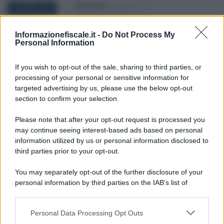
Rosy D’Elia
-
MODELLO 730
2 MARZO 2020
Modello 730/2020:
scadenza, istruzioni e novità
Informazionefiscale.it -
Do Not Process My
Personal Information
If you wish to opt-out of the sale, sharing to third parties, or
Anna Maria D’Andrea
-
9 MAGGIO 2023
processing of your personal or sensitive information for
MODELLO 730
targeted advertising by us, please use the below opt-out
Detrazione spese sportive
section to confirm your selection.
figli nel modello 730/2023:
documenti e regole per lo
Please note that after your opt-out request is processed you
sconto IRPEF
may continue seeing interest-based ads based on personal
information utilized by us or personal information disclosed to
third parties prior to your opt-out.
Rosy D’Elia
-
MODELLO 730
11 MAGGIO 2023
Modello 730/2023
You may separately opt-out of the further disclosure of your
precompilato e compilazione
personal information by third parties on the IAB’s list of
assistita del quadro E: le
downstream participants.
istruzioni da seguire
Personal Data Processing Opt Outs
This information may also be disclosed by us to third parties