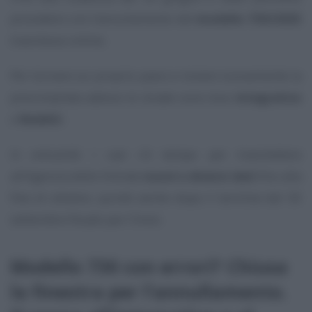
procedere con l’annullamento del
modello 730/2025
trasmesso online.
Per tornare sui proprio passi e inviare nuovamente la
precompilata adesso le strade sono due:
integrativo
o
Redditi
.
In entrambi i casi c’è tempo per trasmettere
all’Agenzia delle Entrate
nuovi o diversi dati
fino alla
fine di ottobre, quindi anche dopo il termine del 30
settembre fissato per l’invio.
Modello 730 con errori? Chiusa
la finestra per l’annullamento.