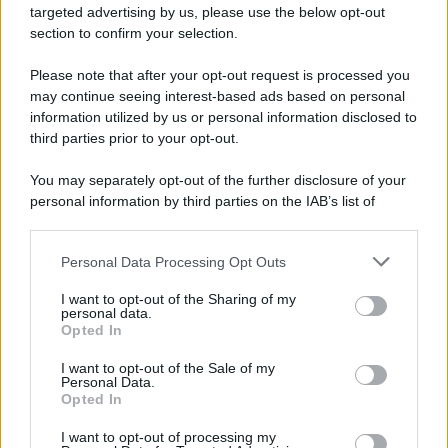
targeted advertising by us, please use the below opt-out
Rosy D’Elia
-
MODELLO 730
26 APRILE 2022
section to confirm your selection.
Detrazione occhiali da vista e
visite oculistiche nel modello
Please note that after your opt-out request is processed you
730/2022: le istruzioni per
may continue seeing interest-based ads based on personal
beneficiarne
information utilized by us or personal information disclosed to
third parties prior to your opt-out.
Rosy D’Elia
-
MODELLO 730
4 GIUGNO 2022
You may separately opt-out of the further disclosure of your
Modello 730/2022 con due
personal information by third parties on the IAB’s list of
CU: il rischio del debito IRPEF
downstream participants.
e le verifiche sul calcolo
dell’imposta
Personal Data Processing Opt Outs
This information may also be disclosed by us to third parties
on the IAB’s List of Downstream Participants that may further
I want to opt-out of the Sharing of my
disclose it to other third parties.
personal data.
Anna Maria D’Andrea
-
23 MAGGIO 2022
Opted In
MODELLO 730
Please note that this website/app uses one or more Google
Modello 730 precompilato
services and may gather and store information including but
I want to opt-out of the Sale of my
2022, accesso online al via:
Personal Data.
not limited to your visit or usage behaviour. You may click to
Opted In
istruzioni e scadenza
grant or deny consent to Google and its third-party tags to
use your data for below specified purposes in below Google
I want to opt-out of processing my
consent section.