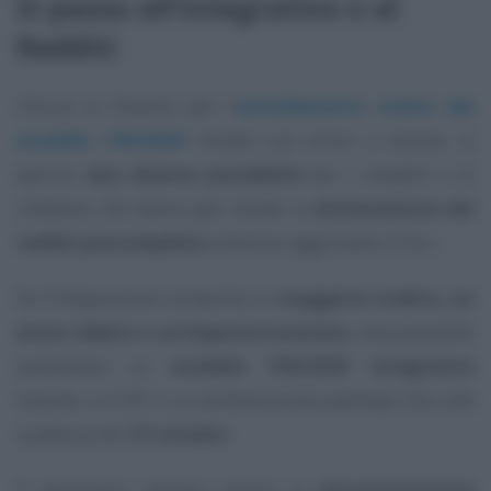
Si passa all’integrativo o al
Redditi
Chiusa la finestra per l’
annullamento online del
modello 730/2025
inviato con errori o lacune, si
aprono
due diverse possibilità
per i cittadini e le
cittadine che hanno già inviato la
dichiarazione dei
redditi precompilata
e devono aggiustare il tiro.
Se l’integrazione comporta un
maggiore credito, un
minor debito o un’imposta invariata
, sarà possibile
presentare un
modello 730/2025 integrativo
tramite un CAF o un professionista abilitato fino alla
scadenza del
27 ottobre
.
È necessario sempre esibire la
documentazione