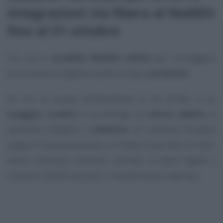
integrazioni via libera al Redditi
fino al 31 ottobre
Chi usa il
modello Redditi online
per correggere
errori dovrà scegliere quello di tipo
correttivo
.
Se con la nuova dichiarazione si ha diritto a un
maggior credito
o se emerge un
minor debito
, è
possibile chiedere il
rimborso
. Al contrario bisogna
pagare l’imposta dovuta, e, in base al periodo di invio,
anche eventuali interessi calcolati al tasso legale e
sanzioni ridotte secondo il ravvedimento operoso.