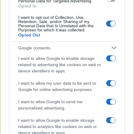
Personal Data for Targeted Advertising.
Redazione
-
MODELLO 730
Opted In
16 MAGGIO 2018
Studenti universitari fuori
I want to opt-out of Collection, Use,
sede: regole e istruzioni
Retention, Sale, and/or Sharing of my
detrazione affitto nel
Personal Data that Is Unrelated with the
Purposes for which it was collected.
730/2018
Opted Out
Google consents
I want to allow Google to enable storage
related to advertising like cookies on web or
device identifiers in apps.
Iscriviti alla nostra
NEWSLETTER
I want to allow my user data to be sent to
Google for online advertising purposes.
Resta informato su notizie, aggiornamenti fiscali
I want to allow Google to send me
e moduli scaricabili!
personalized advertising.
I want to allow Google to enable storage
related to analytics like cookies on web or
device identifiers in apps.