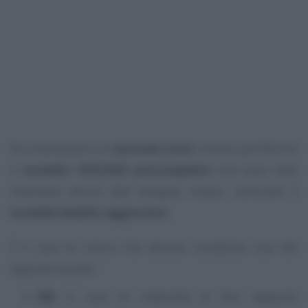
Se è necessario un
secondo invio
, invece, perché con
il
modello 730/2025 precompilato
non sono stati
trasmessi alcuni dati bisogna, invece, utilizzare il
modello Redditi aggiuntivo
.
È il caso di coloro che devono compilare uno dei
seguenti quadri:
RM
in caso di indennità di fine rapporto