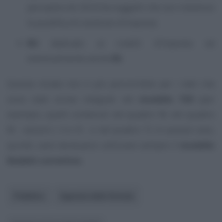
percepita nel 2024 da soggetti che non rivestono
la qualifica di sostituto d’imposta;
RU
dedicato ai crediti d’imposta ed
eventualmente anche
RS
.
Questa strada non è più percorribile per i dati che
sono stati ormai integrati nel
modello 730
(per
esempio, quelli contenuti nel quadro W, nel quadro
M - sezioni I, II e III - e nel quadro T). In questo caso,
quindi, sarà necessario utilizzare sempre il
modello
Redditi correttivo
.
Pubblico
Agenzia delle Entrate