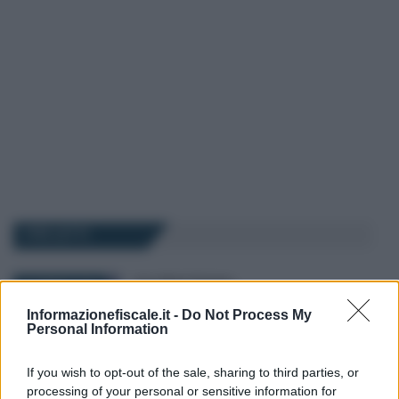
I PIÙ LETTI
Anna Maria D’Andrea
-
22 APRILE 2026
MODELLO 730
Informazionefiscale.it -
Do Not Process My
Bonus casa al 50 o al 36 per
Personal Information
cento, nel modello 730/2026
debutta il doppio binario
If you wish to opt-out of the sale, sharing to third parties, or
processing of your personal or sensitive information for