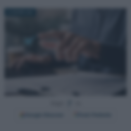
23 GIUGNO 2025
Segui
su
Google
Discover
Fonti Preferite