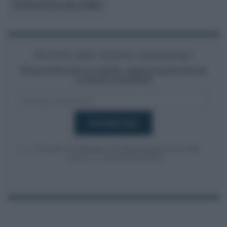
Dichiarazione dei redditi
Iscriviti alla nostra newsletter
Resta informato su notizie, aggiornamenti fiscali
e moduli scaricabili!
Acconsento al
trattamento dei dati personali
ai sensi degli
articoli 13-14 del GDPR 2016/679.