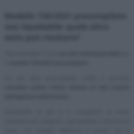
Modello 730/2021 precompilato
non liquidabile: quale altro
esito può risultare?
“Non liquidabile”
è solo
uno dei risultati possibili
per
il
modello 730/2021 precompilato
.
Sul sito della precompilata, infatti, è possibile
calcolare subito l’esito relativo ai dati inseriti
dall’Agenzia nelle Entrate
.
Ovviamente se già si è consapevoli di dover
intervenire per integrare i dati presenti o inserirne di
nuovi, non bisogna effettuare il calcolo ma la