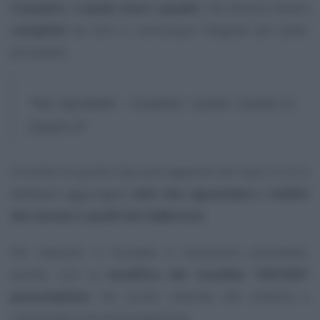
il quadro, o quali sono i quadri
, che devono essere
compilati
da zero o comunque integrati per poter
procedere.
“Non liquidabile - Completa i quadri: Quadro A,
Quadro B”
Un esito di questo tipo può apparire nel caso in cui si
debbano aggiungere
dati che riguardano i redditi
dei terreni o quelli dei fabbricati
.
Per ottenere il risultato è necessario procedere,
quindi, con la
modifica del modello 730/2021
precompilato
nel punto indicato dal sistema e
utilizzando la funzione dedicata.