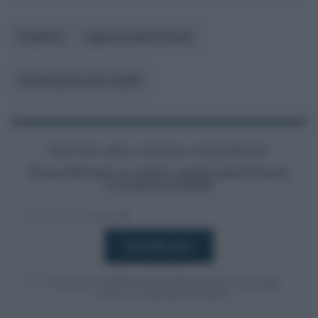
Pubblico
Agenzia delle Entrate
Dichiarazione dei redditi
Iscriviti alla nostra newsletter
Resta informato su notizie, aggiornamenti fiscali
e moduli scaricabili!
Acconsento al
trattamento dei dati personali
ai sensi degli
articoli 13-14 del GDPR 2016/679.