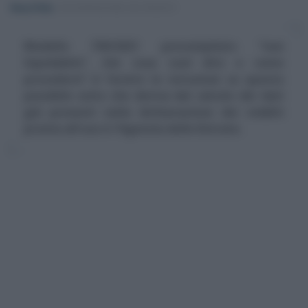
Rosy D’Elia
-
DICHIARAZIONE DEI REDDITI
Modello 730/2021 precompilato “non
liquidabile”, che cosa vuol dire e come
procedere? A fornire le istruzioni su questo
possibile esito che deriva dal calcolo dei dati
già presenti nella dichiarazione dei redditi
pronta all'uso è l'Agenzia delle Entrate.