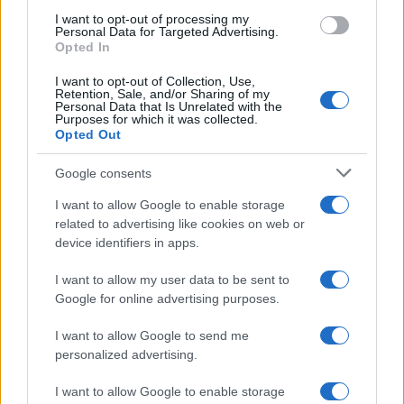
use your data for below specified purposes in below Google
I want to opt-out of processing my
consent section.
Personal Data for Targeted Advertising.
Opted In
Redazione
-
15 GIUGNO 2017
DICHIARAZIONE DEI REDDITI
I want to opt-out of Collection, Use,
Retention, Sale, and/or Sharing of my
Quadro RW dichiarazione dei
Personal Data that Is Unrelated with the
redditi: istruzioni
Purposes for which it was collected.
Opted Out
Google consents
I want to allow Google to enable storage
related to advertising like cookies on web or
device identifiers in apps.
Iscriviti alla nostra
NEWSLETTER
I want to allow my user data to be sent to
Google for online advertising purposes.
Resta informato su notizie, aggiornamenti fiscali
I want to allow Google to send me
e moduli scaricabili!
personalized advertising.
I want to allow Google to enable storage