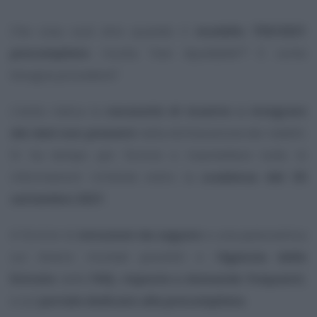
Che cosa vuol dire quando il
modello 730/2021
precompilato
risulta
“non liquidabile”
? E come
bisogna procedere?
L’esito indica la
necessità di inserire o integrare
dei dati non presenti
nella dichiarazione dei redditi.
Si ha tempo per fornire e trasmettere tutte le
informazioni richieste entro la
scadenza del 30
settembre 2021
.
A fornire le
istruzioni da seguire
e una panoramica
sui diversi risultati possibili è l’
Agenzia delle
Entrate
nelle
FAQ, risposte a domande frequenti
,
e sul
portale dedicato alla precompilata
.