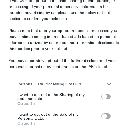
If you wish to opt-out of the sale, sharing to third parties, or
Partite IVA, come funziona la
processing of your personal or sensitive information for
“pagella fiscale”
targeted advertising by us, please use the below opt-out
section to confirm your selection.
Please note that after your opt-out request is processed you
Anna Maria D’Andrea
-
1 OTTOBRE 2025
DICHIARAZIONE DEI REDDITI
may continue seeing interest-based ads based on personal
Concordato 2025/2026:
information utilized by us or personal information disclosed to
numeri più bassi del previsto
third parties prior to your opt-out.
You may separately opt-out of the further disclosure of your
personal information by third parties on the IAB’s list of
Francesco Oliva
-
13 OTTOBRE 2022
downstream participants.
DICHIARAZIONE DEI REDDITI
Attenzione all’effetto
Personal Data Processing Opt Outs
This information may also be disclosed by us to third parties
recapture dell’ACE
on the IAB’s List of Downstream Participants that may further
I want to opt-out of the Sharing of my
disclose it to other third parties.
personal data.
Opted In
Please note that this website/app uses one or more Google
Francesco Oliva
-
28 NOVEMBRE 2025
services and may gather and store information including but
DICHIARAZIONE DEI REDDITI
I want to opt-out of the Sale of my
Personal Data.
not limited to your visit or usage behaviour. You may click to
Ancora controlli fiscali sui
Opted In
grant or deny consent to Google and its third-party tags to
forfettari