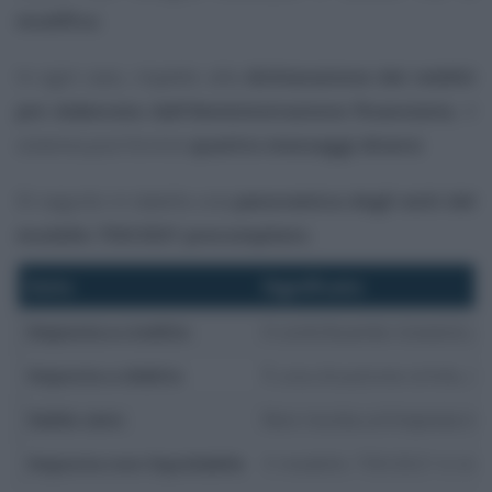
modifica
.
In ogni caso, rispetto alla
dichiarazione dei redditi
pre elaborata dall’Amministrazione finanziaria
, il
sistema può fornire
quattro messaggi diversi
.
Di seguito in tabella una
panoramica degli esiti del
modello 730/2021 precompilato
.
Esito
Significato
Imposta a credito
Il contribuente riceverà u
Imposta a debito
È una situazione simile, m
Saldo zero
Non risulta un’imposta né a
Imposta non liquidabile
Il modello 730/2021 è incom