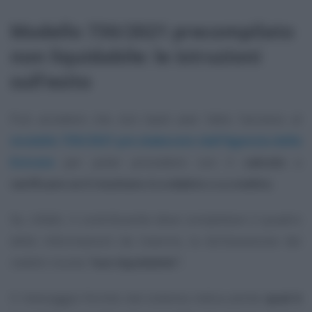
Modello 730/2021 precompilato
non liquidabile: le istruzioni
sull’esito
Può accedere che non basti aver fatto l’accesso al
modello 730/2021 pre elaborato dall’Agenzia delle
Entrate
per poter procedere con il
calcolo
e
verificare se il risultato è a debito o a credito
.
Se, infatti, il contribuente deve completare il quadro
delle informazioni da inserire, la dichiarazione dei
redditi risulta
“non liquidabile”
.
Il messaggio fornito dal sistema indica anche
qual è