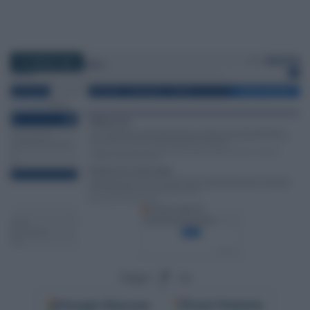
12 LUGLIO 2021
Segui
su
Google
Discover
Fonti Preferite