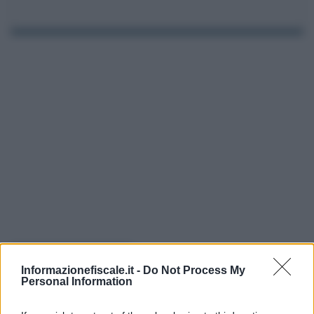
I PIÙ LETTI
Informazionefiscale.it -
Do Not Process My
Personal Information
Anna Maria D’Andrea
-
31 LUGLIO 2025
DICHIARAZIONE DEI REDDITI