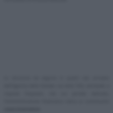
Le istruzioni da seguire in questi casi arrivano
dall’Agenzia delle Entrate: sia nelle FAQ, domande a
risposte frequenti, che sul portale dedicato,
l’Amministrazione finanziaria indica ai contribuenti
come intervenire
.