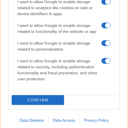
I want to allow Google to enable storage
related to analytics like cookies on web or
device identifiers in apps.
I want to allow Google to enable storage
Acconsento al
trattamento dei dati personali
ai sensi degli
related to functionality of the website or app.
articoli 13-14 del GDPR 2016/679.
I want to allow Google to enable storage
related to personalization.
I want to allow Google to enable storage
Informazione Fiscale S.r.l. - P.I. / C.F.: 13886391005
related to security, including authentication
Testata giornalistica iscritta presso il Tribunale di Velletri al n°
functionality and fraud prevention, and other
14/2018
|
Iscrizione ROC n. 31534/2018
user protection.
Redazione e contatti
|
Informativa sulla Privacy
Preferenze privacy
|
Whistleblowing
|
Codice Etico
|
Modello 231
|
ISO
9001:2015
CONFIRM
Data Deletion
Data Access
Privacy Policy