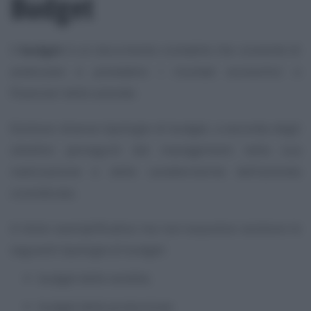
Budget
Il
budget
è un documento contabile che consente di
analizzare e prevedere i risultati economici e
finanziari delle aziende.
Esistono diverse tipologie di budget, a seconda degli
obiettivi perseguiti dal management nella sua
realizzazione e delle caratteristiche dell’azienda
considerata.
A titolo esemplificativo ma non esaustivo esistono le
seguenti tipologie di budget:
budget delle vendite;
budget della produzione;