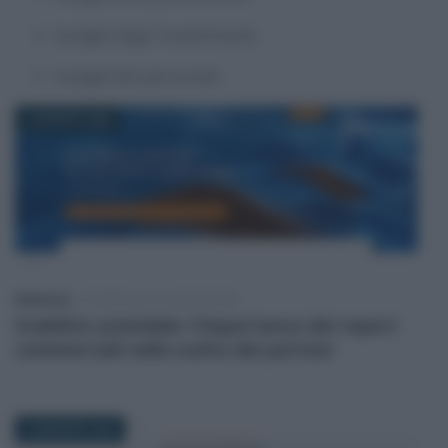
budget degli investimenti;
budget del personale.
4 AGOSTO 2026
Redazione
-
CONTROLLO DI GESTIONE
Stabilità aziendale: l’importanza dei report
commerciali nella scelta dei partner
28 MAGGIO 2026