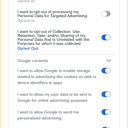
Opted In
grant or deny consent to Google and its third-party tags to
use your data for below specified purposes in below Google
I want to opt-out of processing my
Vittorio Megna
-
INCENTIVI ALLE IMPRESE
consent section.
Personal Data for Targeted Advertising.
Finanziamenti fino a 500.000 euro per le aziende del Lazio
Opted In
I want to opt-out of Collection, Use,
Retention, Sale, and/or Sharing of my
Personal Data that Is Unrelated with the
Francesco Oliva
-
BILANCIO E PRINCIPI CONTABILI
Purposes for which it was collected.
Le 3 tipologie di bilancio d’esercizio
Opted Out
Google consents
I want to allow Google to enable storage
related to advertising like cookies on web or
device identifiers in apps.
Iscriviti alla nostra
NEWSLETTER
I want to allow my user data to be sent to
Google for online advertising purposes.
Resta informato su notizie, aggiornamenti fiscali
I want to allow Google to send me
e moduli scaricabili!
personalized advertising.