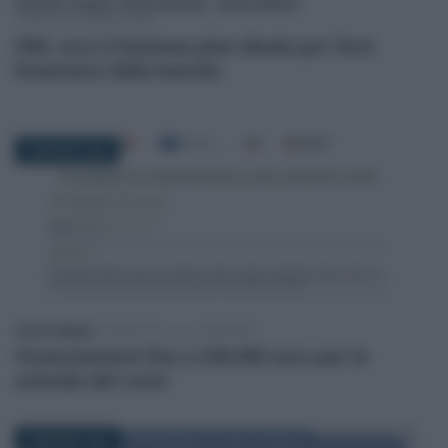
Giancarlo Coppola
/
Nicola Esposito
/
Jessica Masiero
-
CORSI DI FORMAZIONE
PMI, ecco il business plan ideale per farsi
finanziare dalle banche
3 MAGGIO 2026
Vittorio Megna
-
INCENTIVI ALLE IMPRESE
Finanziamenti fino a 500.000 euro per le
aziende del Lazio
2 MAGGIO 2026