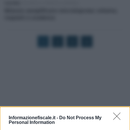
Carla Mele
-
BILANCIO E PRINCIPI CONTABILI
Bilancio semplificato microimprese: schema,
requisiti e scadenza
1
2
3
4
Informazionefiscale.it -
Do Not Process My
Personal Information