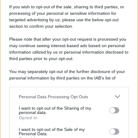
If you wish to opt-out of the sale, sharing to third parties, or
I PIÙ LETTI
processing of your personal or sensitive information for
targeted advertising by us, please use the below opt-out
section to confirm your selection.
Redazione
-
CONTROLLO DI GESTIONE
Please note that after your opt-out request is processed you
Stabilità aziendale: l’importanza dei report commerciali nella
may continue seeing interest-based ads based on personal
scelta dei partner
information utilized by us or personal information disclosed to
third parties prior to your opt-out.
You may separately opt-out of the further disclosure of your
Salvatore Cuomo
-
BILANCIO E PRINCIPI CONTABILI
personal information by third parties on the IAB’s list of
Il termine per il deposito del bilancio slitta in caso di scadenza
downstream participants.
di sabato?
Personal Data Processing Opt Outs
This information may also be disclosed by us to third parties
on the IAB’s List of Downstream Participants that may further
I want to opt-out of the Sharing of my
Giancarlo Coppola
/
Nicola Esposito
/
Jessica Masiero
-
disclose it to other third parties.
personal data.
CORSI DI FORMAZIONE
Opted In
Please note that this website/app uses one or more Google
PMI, ecco il business plan ideale per farsi finanziare dalle
services and may gather and store information including but
banche
I want to opt-out of the Sale of my
Personal Data.
not limited to your visit or usage behaviour. You may click to