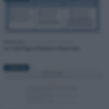
Francesco Oliva
-
BILANCIO E PRINCIPI CONTABILI
Le 3 tipologie di bilancio d’esercizio
15 APRILE 2026