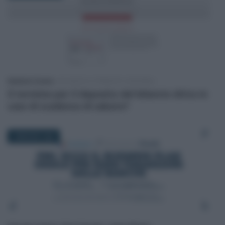
Salvatore Cuomo
-
BILANCIO E PRINCIPI CONTABILI
Il termine per il deposito del bilancio slitta in
caso di scadenza di sabato?
4 MAGGIO 2026