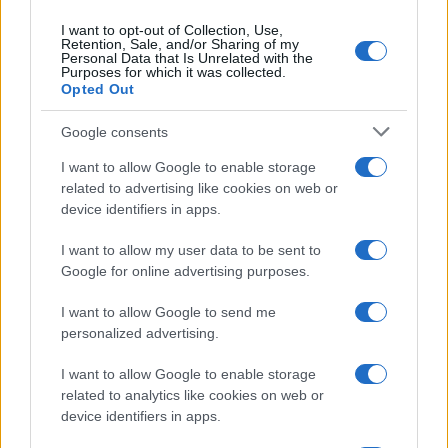
INCENTIVI ALLE IMPRESE
I want to opt-out of Collection, Use,
Giovani, donne e Sud: bonus
Retention, Sale, and/or Sharing of my
per le assunzioni in
Personal Data that Is Unrelated with the
Purposes for which it was collected.
scadenza
Opted Out
Google consents
I want to allow Google to enable storage
related to advertising like cookies on web or
device identifiers in apps.
Iscriviti alla nostra
NEWSLETTER
I want to allow my user data to be sent to
Google for online advertising purposes.
Resta informato su notizie, aggiornamenti fiscali
I want to allow Google to send me
e moduli scaricabili!
personalized advertising.
I want to allow Google to enable storage
related to analytics like cookies on web or
device identifiers in apps.