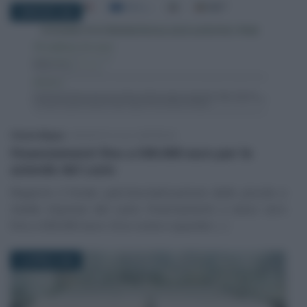
3 MAGGIO 2026
Vittorio Megna
-
INCENTIVI ALLE IMPRESE
Finanziamenti fino a 500.000 euro per le
aziende del Lazio
Riaperto il fondo patrimonializzazione delle piccole e
medie imprese del Lazio: finanziamenti a tasso zero
fino a 500.000 euro. Ecco come e quando (…)
14 APRILE 2025