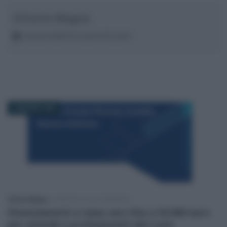
Vittorio Megna
redazione@informazionefiscale.it
3 MAGGIO 2026
Vittorio Megna
-
INCENTIVI ALLE IMPRESE
Finanziamenti a tasso zero fino a 50.000 euro
per aziende e professionisti del Lazio