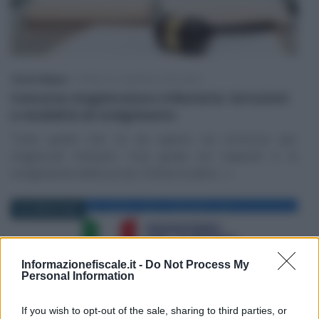
Vittorio Megna
-
PUBBLICA AMMINISTRAZIONE
Concorso magistratura tributaria: istruzioni
e modalità di svolgimento
Tutto quello che c’è da sapere sul concorso per
magistrati tributari. Una guida sui requisiti e lo
svolgimento delle prove. Online la data (…)
30 LUGLIO 2024
Informazionefiscale.it -
Do Not Process My
Personal Information
If you wish to opt-out of the sale, sharing to third parties, or