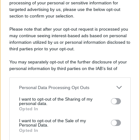
processing of your personal or sensitive information for
Vittorio Megna
-
ARTICOLI ARCHIVIATI
targeted advertising by us, please use the below opt-out
Bonus turismo sostenibile: domanda per
section to confirm your selection.
contributi fino a 300.000 euro entro il 31
Please note that after your opt-out request is processed you
luglio 2024
may continue seeing interest-based ads based on personal
In scadenza il termine di domanda per i contributi
information utilized by us or personal information disclosed to
previsti dal bonus turismo sostenibile. Le imprese del
third parties prior to your opt-out.
settore possono richiedere gli incentivi (…)
You may separately opt-out of the further disclosure of your
personal information by third parties on the IAB’s list of
20 LUGLIO 2024
downstream participants.
Personal Data Processing Opt Outs
This information may also be disclosed by us to third parties
on the IAB’s List of Downstream Participants that may further
I want to opt-out of the Sharing of my
disclose it to other third parties.
personal data.
Opted In
Please note that this website/app uses one or more Google
services and may gather and store information including but
I want to opt-out of the Sale of my
Personal Data.
not limited to your visit or usage behaviour. You may click to
Vittorio Megna
-
LEGGI E PRASSI
Opted In
grant or deny consent to Google and its third-party tags to
Usucapione: definizione codice civile,
use your data for below specified purposes in below Google