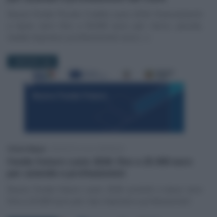
Nuovo Fondo Piccolo Credito Lazio 2026: finanziamenti
a tasso zero fino a 50.000 euro per micro, piccole,
medie imprese e professionisti: ecco (…)
3 MAGGIO 2026
Vittorio Megna
-
INCENTIVI ALLE IMPRESE
Fondo Futuro Lazio 2026: fino a 25.000 euro
per aziende e professionisti
Nuovo Fondo Futuro Lazio 2026: prestiti a tasso zero
fino a 25.000 euro per neo-imprese e professionisti