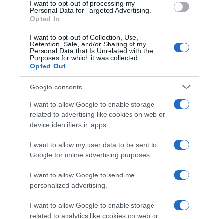
I want to opt-out of processing my
procedura e durata
consent section.
Personal Data for Targeted Advertising.
Opted In
L’istituto dell’usucapione può giocare ancora oggi un
ruolo fondamentale nell’economia immobiliare del
I want to opt-out of Collection, Use,
Retention, Sale, and/or Sharing of my
Paese: analizziamo (…)
Personal Data that Is Unrelated with the
Purposes for which it was collected.
Opted Out
1
2
Google consents
I want to allow Google to enable storage
related to advertising like cookies on web or
device identifiers in apps.
Iscriviti alla nostra
NEWSLETTER
I want to allow my user data to be sent to
Google for online advertising purposes.
Resta informato su notizie, aggiornamenti fiscali
I want to allow Google to send me
e moduli scaricabili!
personalized advertising.
I want to allow Google to enable storage
related to analytics like cookies on web or