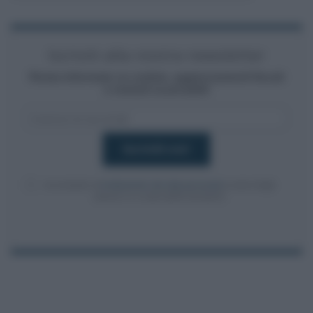
Iscriviti alla nostra newsletter
Resta informato su notizie, aggiornamenti fiscali
e moduli scaricabili!
Acconsento al
trattamento dei dati personali
ai sensi degli
articoli 13-14 del GDPR 2016/679.