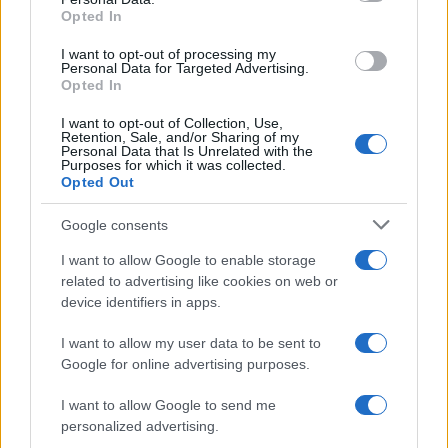
not limited to your visit or usage behaviour. You may click to
F24
Opted In
grant or deny consent to Google and its third-party tags to
use your data for below specified purposes in below Google
I want to opt-out of processing my
consent section.
Personal Data for Targeted Advertising.
Alessio Mauro
-
25 MAGGIO 2026
Opted In
DICHIARAZIONI E
ADEMPIMENTI
I want to opt-out of Collection, Use,
POS: l’invio dei dati
Retention, Sale, and/or Sharing of my
all’Agenzia delle Entrate non
Personal Data that Is Unrelated with the
Purposes for which it was collected.
si ferma mai
Opted Out
Google consents
I want to allow Google to enable storage
related to advertising like cookies on web or
device identifiers in apps.
Iscriviti alla nostra
NEWSLETTER
I want to allow my user data to be sent to
Google for online advertising purposes.
Resta informato su notizie, aggiornamenti fiscali
I want to allow Google to send me
e moduli scaricabili!
personalized advertising.