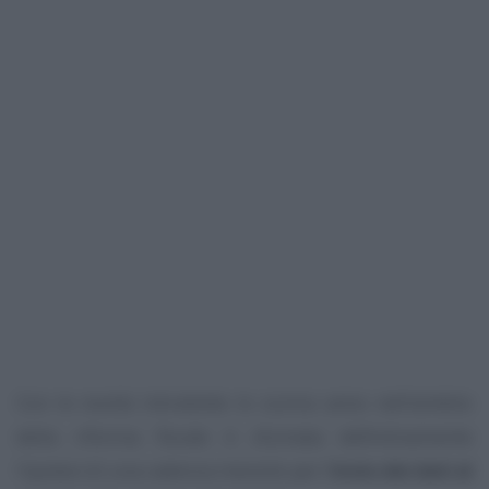
Con le novità introdotte lo scorso anno nell’ambito
della riforma fiscale è sfumata definitivamente
l’ipotesi di una cadenza mensile per l’
invio dei dati al