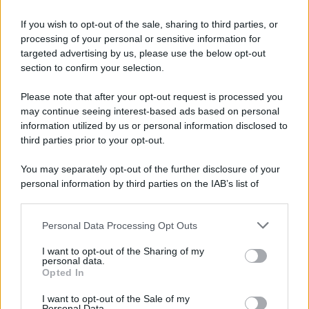
Anna Maria D’Andrea
-
17 SETTEMBRE 2025
DICHIARAZIONI E
If you wish to opt-out of the sale, sharing to third parties, or
ADEMPIMENTI
processing of your personal or sensitive information for
Bonus casa 2025, in
targeted advertising by us, please use the below opt-out
scadenza la comunicazione
section to confirm your selection.
ENEA
Please note that after your opt-out request is processed you
may continue seeing interest-based ads based on personal
Giuseppe Guarasci
-
5 MAGGIO 2019
information utilized by us or personal information disclosed to
DICHIARAZIONI E
ADEMPIMENTI
third parties prior to your opt-out.
Regime forfettario: un anno
You may separately opt-out of the further disclosure of your
di tempo per rimuovere le
personal information by third parties on the IAB’s list of
cause ostative
downstream participants.
Personal Data Processing Opt Outs
This information may also be disclosed by us to third parties
Daniela Marmugi
-
19 APRILE 2024
DICHIARAZIONI E
on the IAB’s List of Downstream Participants that may further
I want to opt-out of the Sharing of my
ADEMPIMENTI
disclose it to other third parties.
personal data.
Flat tax incrementale: codice
Opted In
Please note that this website/app uses one or more Google
tributo e istruzioni per la
services and may gather and store information including but
compilazione del modello
I want to opt-out of the Sale of my
Personal Data.