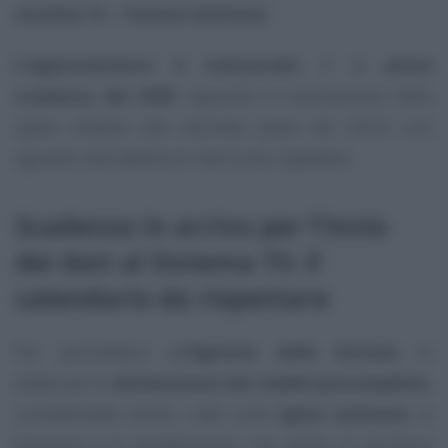
sistema TS - Tessera Sanitaria
.
L’appuntamento è semestrale.
E la
prima
scadenza del 2025
riguarda la trasmissione delle
spese relative alla seconda parte del 2024: uno
sguardo alla tabella di marcia da rispettare.
Scadenza in arrivo per l’invio
dei dati al Sistema TS: il
calendario da rispettare
Per permettere all’
Agenzia delle Entrate
di
elaborare le
dichiarazioni dei redditi precompilate
,
considerando anche i dati sulle
spese sanitarie
, le
farmacie e le parafarmacie, ma anche le strutture