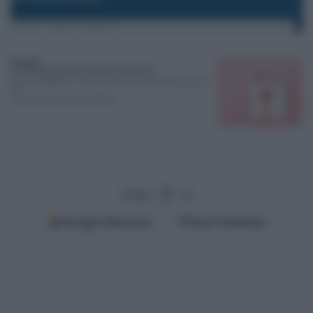
Segui
su
Google
Discover
Fonti Preferite