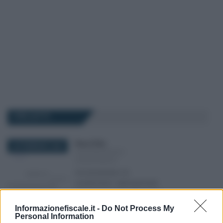
I PIÙ LETTI
Rosy D’Elia
-
28 FEBBRAIO 2020
DICHIARAZIONI E
ADEMPIMENTI
Amministratori di
condominio: adempimenti
con utenza unica telematica
Informazionefiscale.it -
Do Not Process My
Personal Information