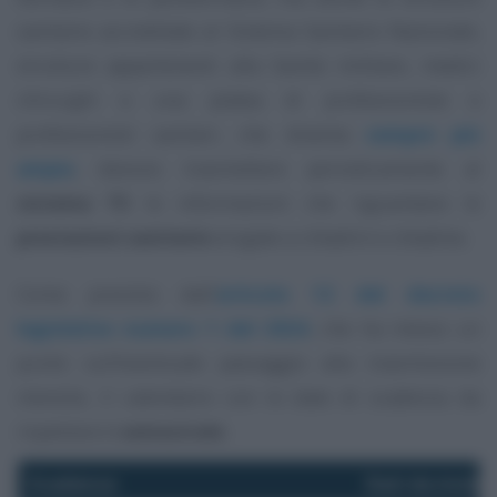
sanitarie accreditate al Sistema Sanitario Nazionale,
strutture appartenenti alla Sanità militare, medici
chirurghi e una platea di professioniste e
professionisti sanitari, che diventa
sempre più
ampia
, devono trasmettere periodicamente al
sistema TS
le informazioni che riguardano le
prestazioni sanitarie
erogate a cittadini e cittadine.
Come previsto dall’
articolo 12 del decreto
legislativo numero 1 del 2024
, che ha messo un
punto sull’eventuale passaggio alla trasmissione
mensile, il calendario con le date di scadenza da
rispettare è
semestrale
.
Scadenza
Dati da inviar