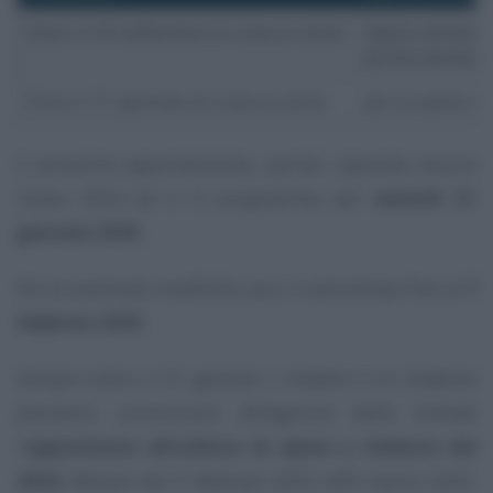
Entro il 30 settembre di ciascun anno
Spese sanitarie
primo semestr
Entro il 31 gennaio di ciascun anno
per le spese s
Il prossimo appuntamento, quindi, riguarda ancora
l’anno 2024 ed è in programma per
venerdì 31
gennaio 2025
.
Per le eventuali modifiche, poi, ci sarà tempo fino al
7
febbraio 2025
.
Sempre entro il 31 gennaio i cittadini e le cittadine
potranno comunicare all’Agenzia delle Entrate
l’
opposizione all’utilizzo di spese e rimborsi del
2024
. Mentre dal 9 febbraio 2025 all’8 marzo 2025,