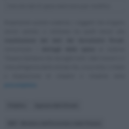
Invio dei dati di spesa veterinaria per modifica
Rispettando queste scadenze, i soggetti che erogano
servizi sanitari, e rientrano tra quelli tenuti alla
trasmissione dei dati dei documenti fiscali
,
comunicano i
dettagli delle spese
al sistema
Tessera Sanitaria che raccoglie tutti i dati ricevuti e li
invia all’Agenzia delle entrate che, a sua volta, li mette
a disposizione di cittadini e cittadine nella
precompilata
.
Pubblico
Agenzia delle Entrate
MEF - Ministero dell’Economia e delle Finanze