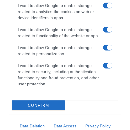
I want to allow Google to enable storage
related to analytics like cookies on web or
device identifiers in apps.
I want to allow Google to enable storage
Acconsento al
trattamento dei dati personali
ai sensi degli
related to functionality of the website or app.
articoli 13-14 del GDPR 2016/679.
I want to allow Google to enable storage
related to personalization.
I want to allow Google to enable storage
Informazione Fiscale S.r.l. - P.I. / C.F.: 13886391005
related to security, including authentication
Testata giornalistica iscritta presso il Tribunale di Velletri al n°
functionality and fraud prevention, and other
14/2018
|
Iscrizione ROC n. 31534/2018
user protection.
Redazione e contatti
|
Informativa sulla Privacy
Preferenze privacy
|
Whistleblowing
|
Codice Etico
|
Modello 231
|
ISO
9001:2015
CONFIRM
Data Deletion
Data Access
Privacy Policy
6