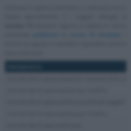
Anche per le spese di quest’anno si continuerà con un
doppio appuntamento. E i soggetti obbligati al
sistema TS
dovranno seguire la tabella di marcia
semestrale
pubblicata lo scorso 20 dicembre
. I
termini da segnare in calendario riguardano anche le
spese veterinarie.
Adempimento
Invio dei dati di spesa sanitaria (1° semestre 2025: 
Invio dei dati di spesa sanitaria per modifica
Invio dei dati di spesa sanitaria da parte dei soggett
Invio dei dati di spesa sanitaria per modifica
Invio dei dati di spesa veterinaria