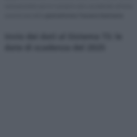
sarà possibile porre il proprio vero accedendo all’area
autenticata della
piattaforma Tessera Sanitaria
.
Invio dei dati al Sistema TS: le
date di scadenza del 2025