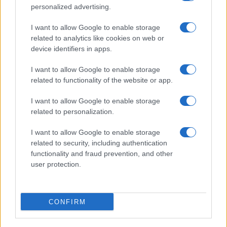
personalized advertising.
I want to allow Google to enable storage
related to analytics like cookies on web or
device identifiers in apps.
I want to allow Google to enable storage
Acconsento al
trattamento dei dati personali
ai sensi degli
related to functionality of the website or app.
articoli 13-14 del GDPR 2016/679.
I want to allow Google to enable storage
related to personalization.
I want to allow Google to enable storage
Informazione Fiscale S.r.l. - P.I. / C.F.: 13886391005
related to security, including authentication
Testata giornalistica iscritta presso il Tribunale di Velletri al n°
functionality and fraud prevention, and other
14/2018
|
Iscrizione ROC n. 31534/2018
user protection.
Redazione e contatti
|
Informativa sulla Privacy
Preferenze privacy
|
Whistleblowing
|
Codice Etico
|
Modello 231
|
ISO
9001:2015
CONFIRM