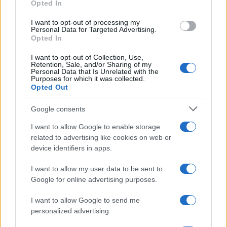
Opted In
MIMIT MEF
grant or deny consent to Google and its third-party tags to
use your data for below specified purposes in below Google
I want to opt-out of processing my
consent section.
Personal Data for Targeted Advertising.
Opted In
Tommaso Gavi
-
10 GENNAIO 2024
INCENTIVI ALLE IMPRESE
I want to opt-out of Collection, Use,
ZES unica Sud: per il credito
Retention, Sale, and/or Sharing of my
d’imposta si attende il
Personal Data that Is Unrelated with the
Purposes for which it was collected.
decreto attuativo
Opted Out
Google consents
I want to allow Google to enable storage
related to advertising like cookies on web or
device identifiers in apps.
Iscriviti alla nostra
NEWSLETTER
I want to allow my user data to be sent to
Google for online advertising purposes.
Resta informato su notizie, aggiornamenti fiscali
I want to allow Google to send me
e moduli scaricabili!
personalized advertising.