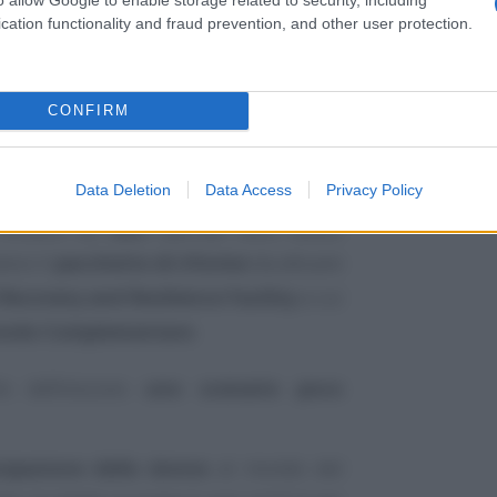
cation functionality and fraud prevention, and other user protection.
CONFIRM
Data Deletion
Data Access
Privacy Policy
 trovano nei
dati
riportati nello stesso
nco il
pacchetto di riforme
da attuare
 Recovery and Resilience Facility
a cui
ondo Complementare
.
fre definiscono
uno scenario poco
cipazione delle donne
al mondo del