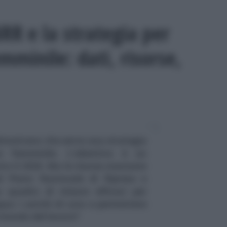
RR e la strategia per
mminile: dati, risorse,
imostrano che serve una strategia
ne femminile. L'obiettivo è un
o il 2026. Ma le risorse stanziate
nel Piano Nazionale di Ripresa e
 quadro di misure efficaci per
qua i carichi di cura e permettere
 mondo del lavoro?