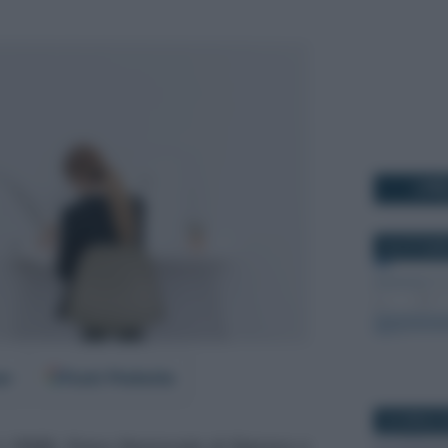
I PI
25 OTTOBR
er
Fonti Preferite
25 APRILE 
ll
PNRR, Piano Nazionale di Ripresa e