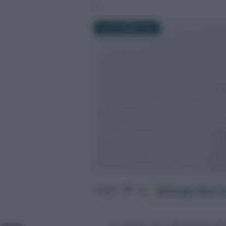
16 SETTEMBRE 2021
Google
Discov
Segui
su
Le novità che l’attuazione de