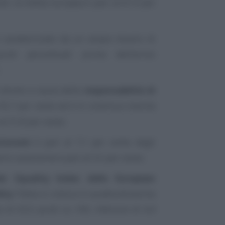
nto: la media europea è pari al 67,4 per
caratterizzato da un ampio divario di
nti percentuali prima dell’arrivo
 donne a causa della
responsabilità di
35,7 per cento ed è in continua crescita
al 31,8 per cento;
utonomi
è pari al 7,1 per cento degli
trici autonome è pari al 3,5 per cento;
er Equality Index dello European
ity
l’Italia si colloca in quattordicesima
 di 63,5 punti su 100, inferiore di 4,4