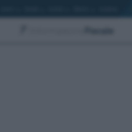
Lavoro
Moduli
Società
Bilancio
Academy