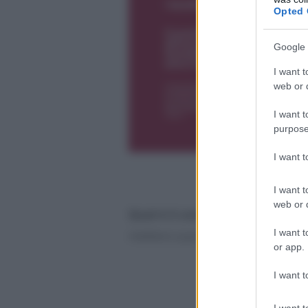
Opted 
Google 
I want t
web or d
I want t
purpose
I want 
I want t
web or d
Qual è il contesto di partenza?
I want t
mettere a punto interventi specifi
or app.
I want t
I want t