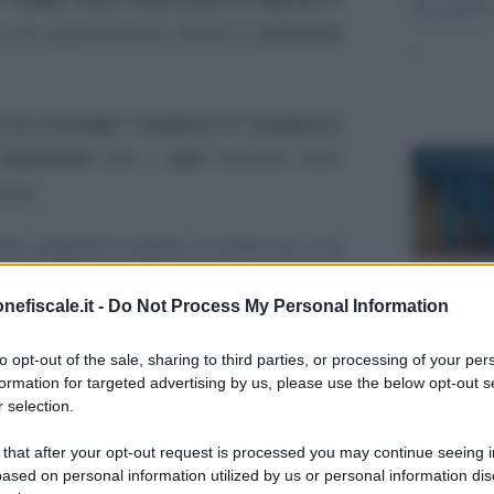
n sé riguarderanno anche le
politiche
una strategia completa e complessa
femminile
sono i
dati
riportati nello
21 SETTEM
glio.
oto, tangibile e palese, è anche vero che
 soluzione.
nefiscale.it -
Do Not Process My Personal Information
30 DICEMBR
terventi inseriti nel
Piano Nazionale di
to opt-out of the sale, sharing to third parties, or processing of your per
e un
programma di misure efficaci
per
formation for targeted advertising by us, please use the below opt-out s
one al mondo del lavoro?
 selection.
 that after your opt-out request is processed you may continue seeing i
e su un filo sottile
che corre tra
il
ased on personal information utilized by us or personal information dis
26 GENNAIO