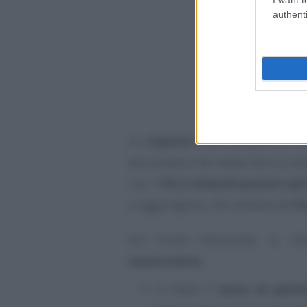
authenti
Le
risposte
sono semplici e si
documento che mette nero su bia
con i
191,5 miliardi previsti dal
si aggiungono i 30 miliardi del
F
Sul fronte femminile, le ci
rassicurante
:
in Italia il
tasso di parte