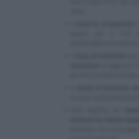
lavoro è pari al 53,1 per ce
cento;
il
tasso di occupazione
è 
genere, pari a 19,8 pu
dell’emergenza coronavirus;
il
tasso di inattività
delle
assistenza
ha raggiunto il 
dal 2010: la media UE è pari 
la
quota di lavoratori a
occupati, quella delle lavora
nella classifica del
Gend
Institute for Gender Equal
posizione, con un punteggio
punti alla media UE.