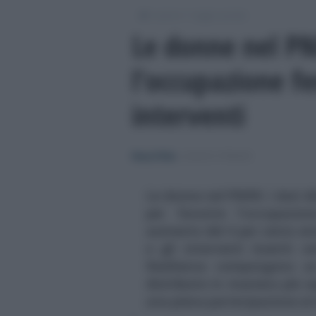
/
/
Lavoro
Leggi e prassi
Le donne nel PN
l’occupazione fe
interventi
Rosy D’Elia
-
LEGGI E PRASSI
Le donne nel PNRR: i dati d
per favorire l'occupazio
aumento del 4 per cento entr
e gli interventi inseriti 
Resilienza compongono un
distribuire in maniera più e
una piena partecipazione al