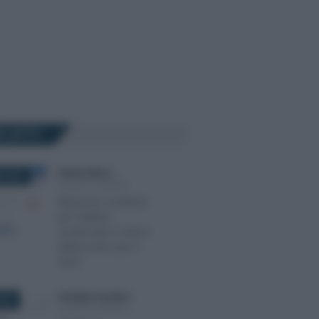
Ù LETTI
Alessio Mauro
-
E 2025
LEGGI E PRASSI
Riduzione contributi
per l’edilizia:
confermato il valore
dell’esonero per il
2025
Giuseppe Guarasci
-
2025
LEGGI E PRASSI