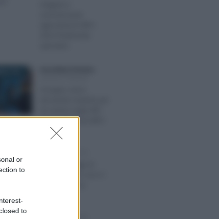
Artigiani e
commercianti:
agevolazioni INPS
2025 finalmente
operative
Anna Maria D’Andrea
-
BRE 2021
LEGGI E PRASSI
Assegno unico,
domanda respinta per
chi rientra negli ANF:
nuove istruzioni INPS
Redazione
-
E 2017
LEGGI E PRASSI
sonal or
Ufficiale: Legge di
ection to
Bilancio 2018, ecco il
testo definitivo
nterest-
Redazione
-
closed to
 2017
LEGGI E PRASSI