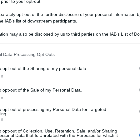
o
schema culturalmente consolidato
 prior to your opt-out.
ono affidati i
carichi di cura
.
rately opt-out of the further disclosure of your personal information by
he IAB’s list of downstream participants.
i dati che spiegano
tion may also be disclosed by us to third parties on the IAB’s List of 
strategia per
 that may further disclose it to other third parties.
nile
 that this website/app uses one or more Google services and may gath
l Data Processing Opt Outs
including but not limited to your visit or usage behaviour. You may click 
 to Google and its third-party tags to use your data for below specifi
o opt-out of the Sharing of my personal data.
ipresa e Resilienza
, definitivamente
ogle consent section.
In
a Decisione di esecuzione del Consiglio,
 della Commissione europea, dedica
o opt-out of the Sale of my Personal Data.
In
e donne
e all’esigenza di costruire una
ne femminile
.
to opt-out of processing my Personal Data for Targeted
ing.
In
to del 4 per cento entro il 2026.
o opt-out of Collection, Use, Retention, Sale, and/or Sharing
ersonal Data that Is Unrelated with the Purposes for which it
lected.