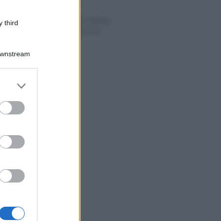
Legge 104:
certificazione handicap
 third
e deducibilità spese
mediche
Downstream
er and store
to grant or
ed purposes