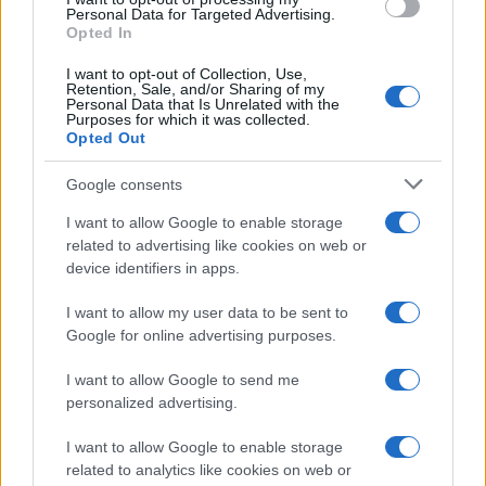
consent section.
Personal Data for Targeted Advertising.
Opted In
Domenico Catalano
-
IVA
13 LUGLIO 2024
Fattura elettronica: delega
I want to opt-out of Collection, Use,
Retention, Sale, and/or Sharing of my
all’intermediario tramite
Personal Data that Is Unrelated with the
Fisconline
Purposes for which it was collected.
Opted Out
Google consents
I want to allow Google to enable storage
related to advertising like cookies on web or
device identifiers in apps.
Iscriviti alla nostra
NEWSLETTER
I want to allow my user data to be sent to
Google for online advertising purposes.
Resta informato su notizie, aggiornamenti fiscali
I want to allow Google to send me
e moduli scaricabili!
personalized advertising.
I want to allow Google to enable storage
related to analytics like cookies on web or