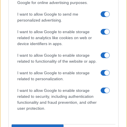
Google for online advertising purposes.
Resta informato su notizie, aggiornamenti fiscali
I want to allow Google to send me
e moduli scaricabili!
personalized advertising.
I want to allow Google to enable storage
related to analytics like cookies on web or
device identifiers in apps.
I want to allow Google to enable storage
Acconsento al
trattamento dei dati personali
ai sensi degli
related to functionality of the website or app.
articoli 13-14 del GDPR 2016/679.
I want to allow Google to enable storage
related to personalization.
I want to allow Google to enable storage
Informazione Fiscale S.r.l. - P.I. / C.F.: 13886391005
related to security, including authentication
Testata giornalistica iscritta presso il Tribunale di Velletri al n°
functionality and fraud prevention, and other
14/2018
|
Iscrizione ROC n. 31534/2018
user protection.
Redazione e contatti
|
Informativa sulla Privacy
Preferenze privacy
|
Whistleblowing
|
Codice Etico
|
Modello 231
|
ISO
9001:2015