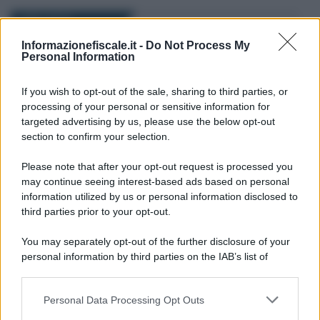
I PIÙ LETTI
Informazionefiscale.it -
Do Not Process My
Personal Information
Tommaso Gavi
-
IVA
24 OTTOBRE 2024
Aliquota IVA sciroppi o
integratori alimentari liquidi
If you wish to opt-out of the sale, sharing to third parties, or
processing of your personal or sensitive information for
targeted advertising by us, please use the below opt-out
section to confirm your selection.
Rosy D’Elia
-
IVA
2 FEBBRAIO 2026
Please note that after your opt-out request is processed you
Testo Unico IVA in Gazzetta
may continue seeing interest-based ads based on personal
Ufficiale: grandi intenzioni e
information utilized by us or personal information disclosed to
piccole novità
third parties prior to your opt-out.
You may separately opt-out of the further disclosure of your
Domenico Catalano
-
IVA
12 AGOSTO 2024
personal information by third parties on the IAB’s list of
Verifica codice fiscale e
downstream participants.
partita IVA con API
management
Personal Data Processing Opt Outs
This information may also be disclosed by us to third parties
on the IAB’s List of Downstream Participants that may further