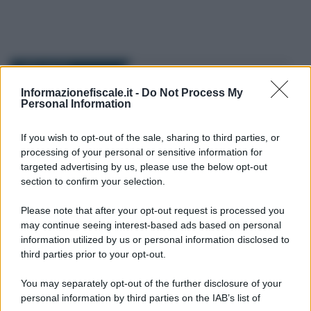
I PIÙ LETTI
Informazionefiscale.it -
Do Not Process My
Personal Information
Marcello Maiorino
-
IVA
29 MAGGIO 2024
I servizi resi in un aeroporto
sono soggetti ad IVA
If you wish to opt-out of the sale, sharing to third parties, or
processing of your personal or sensitive information for
targeted advertising by us, please use the below opt-out
section to confirm your selection.
Domenico Catalano
-
IVA
7 GIUGNO 2024
Please note that after your opt-out request is processed you
Interessi moratori senza IVA
may continue seeing interest-based ads based on personal
in caso di risarcimento
information utilized by us or personal information disclosed to
third parties prior to your opt-out.
You may separately opt-out of the further disclosure of your
Giuseppe Guarasci
-
IVA
19 NOVEMBRE 2019
personal information by third parties on the IAB’s list of
Sanzioni scontrino