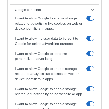
Google consents
I want to allow Google to enable storage
related to advertising like cookies on web or
device identifiers in apps.
Iscriviti alla nostra
NEWSLETTER
I want to allow my user data to be sent to
Google for online advertising purposes.
Resta informato su notizie, aggiornamenti fiscali
I want to allow Google to send me
e moduli scaricabili!
personalized advertising.
I want to allow Google to enable storage
related to analytics like cookies on web or
device identifiers in apps.
I want to allow Google to enable storage
Acconsento al
trattamento dei dati personali
ai sensi degli
related to functionality of the website or app.
articoli 13-14 del GDPR 2016/679.
I want to allow Google to enable storage