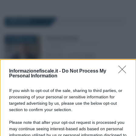
I PIÙ LETTI
Francesco Rodorigo
-
22 APRILE 2025
COMMERCIALISTI ED ESPERTI
CONTABILI
DFP 2025, Commercialisti:
“ridurre la pressione fiscale
sul ceto medio”
Informazionefiscale.it -
Do Not Process My
Personal Information
Alessio Mauro
-
4 FEBBRAIO 2022
If you wish to opt-out of the sale, sharing to third parties, or
COMMERCIALISTI ED ESPERTI
processing of your personal or sensitive information for
CONTABILI
targeted advertising by us, please use the below opt-out
Finanza sostenibile e fattori
section to confirm your selection.
ESG: le opportunità per la
professione
Please note that after your opt-out request is processed you
may continue seeing interest-based ads based on personal
information utilized by us or personal information disclosed to