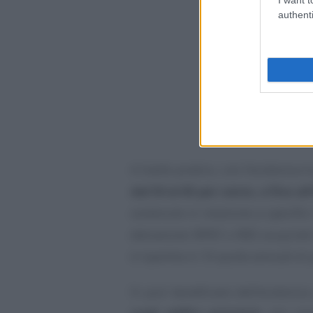
authenti
A livello pratico, con l’ecobonus 
dal 50 al 65 per cento, e fino a
sostenute in relazione a specific
detrazione IRPEF o IRES va quindi 
è ripartita in 10 quote annuali di
Si può beneficiare dell’ecobonus