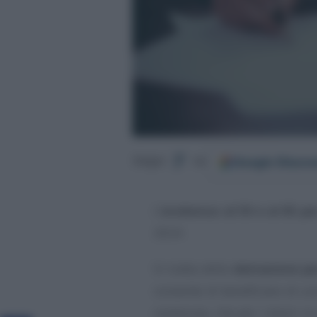
Google
Discov
Segui
su
L’
ecobonus al 50 e al 65 pe
2024.
Si tratta della
detrazione per
consente di beneficiare di u
sostenuta, che per i lavori i