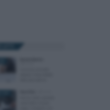
Ù LETTI
Marcello Maiorino
-
2023
IMPOSTE
Cessione immobili
abitativi: l’imponibilità
delle plusvalenze
Rosy D’Elia
-
IMPOSTE
O 2026
Flat tax 2026: aumenti
automatici in busta
paga o recupero con