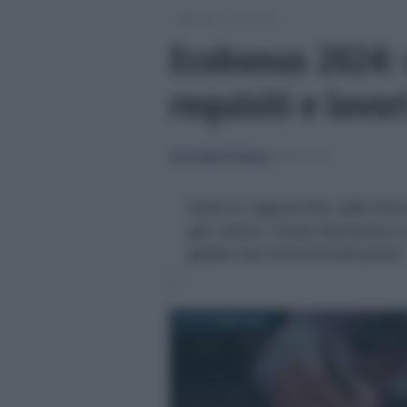
/
/
Fisco
Imposte
Ecobonus 2024:
requisiti e lavor
Anna Maria D’Andrea
-
IMPOSTE
Sarà in vigore fino alla fine
per cento. Come funziona e 
guida con tutte le istruzioni
25 OTTOBRE 2024