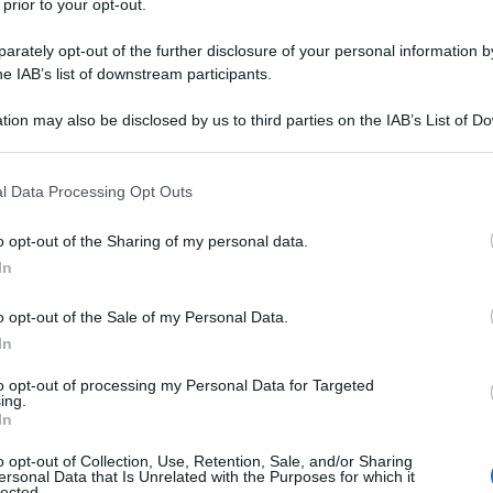
 prior to your opt-out.
rately opt-out of the further disclosure of your personal information by
 funziona, requisiti
he IAB’s list of downstream participants.
tion may also be disclosed by us to third parties on the IAB’s List of 
 that may further disclose it to other third parties.
 that this website/app uses one or more Google services and may gath
l Data Processing Opt Outs
including but not limited to your visit or usage behaviour. You may click 
: elenco spese ammesse
 to Google and its third-party tags to use your data for below specifi
o opt-out of the Sharing of my personal data.
ogle consent section.
: elenco spese ammesse
In
’85 per cento per i condomini
o opt-out of the Sale of my Personal Data.
In
to opt-out of processing my Personal Data for Targeted
ing.
In
o opt-out of Collection, Use, Retention, Sale, and/or Sharing
ersonal Data that Is Unrelated with the Purposes for which it
fiscale: detrazione in 10 anni
lected.