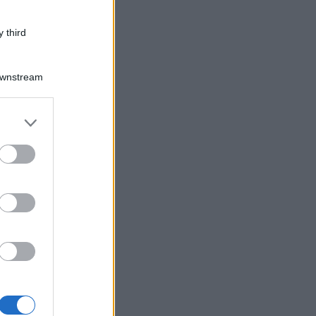
contribuente
 third
Downstream
er and store
to grant or
ed purposes