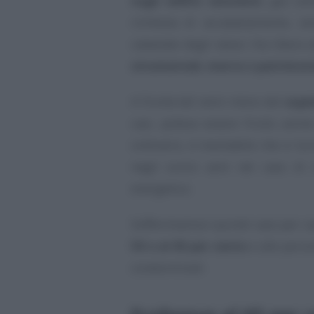
sugli edifici esistenti
, già cen
richiesta di accatastamento, se
catastale degli stessi. Via libera
strumentali, merce o patrimoni
A fronte del venir meno del
supe
casi, poteva essere fruito anche
ordinario, è inevitabile che si to
negli scorsi anni nel caso di n
energetica.
Soffermiamoci quindi caso per cas
50 o al 65 per cento
e alle percen
condominiali.