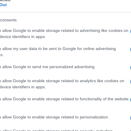
Out
na
consents
o allow Google to enable storage related to advertising like cookies on
cale disciplinata dal decreto legge n.
evice identifiers in apps.
riqualificazione energetica degli edifici
o allow my user data to be sent to Google for online advertising
s.
lla
Legge di Bilancio 2024
e, sul fronte
to allow Google to send me personalized advertising.
stata la precedente Manovra a prevedere
o allow Google to enable storage related to analytics like cookies on
31 dicembre 2024
. Salvo novità,
dal 2025
evice identifiers in apps.
di detrazione spettante
, ed è quindi
o allow Google to enable storage related to functionality of the website
per beneficiare degli ultimi mesi di
o allow Google to enable storage related to personalization.
o allow Google to enable storage related to security, including