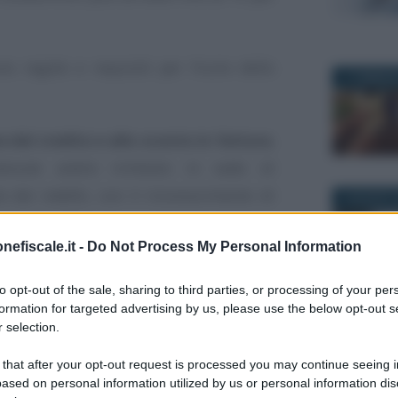
o regole e requisiti per fruire dello
11 FEBBRAI
e del credito e allo sconto in fattura
,
tenute andrà richiesto in sede di
e dei redditi, con il riconoscimento di
3 AGOSTO 
ci annualità.
nefiscale.it -
Do Not Process My Personal Information
’ecobonus comprende sia interventi più
to opt-out of the sale, sharing to third parties, or processing of your per
 condizionatori o caldaie che quelli più
formation for targeted advertising by us, please use the below opt-out s
ll’edificio.
 selection.
2 SETTEMB
 that after your opt-out request is processed you may continue seeing i
e passo per passo come funziona la
ased on personal information utilized by us or personal information dis
tico.