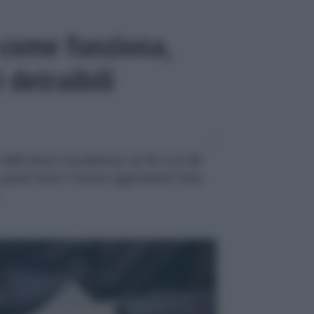
 come funziona,
i detraibili
 dell'anno l'ecobonus al 50 e al 65
quali sono i lavori agevolati? Una