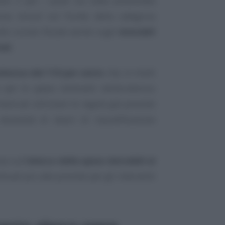
siti o per i quali sia stata presentata
nza vincoli sul fronte della categoria
 allo sconto fiscale anche sugli
immobili
ali
.
rbonus del 110 per cento
che, in molti
 per le spese rientranti nell’ecobonus
rnerà ad utilizzare le regole già previste
ecessità di lavori di riqualificazione
o sull’
elenco delle spese detraibili al
tuali più alte previste per gli interventi