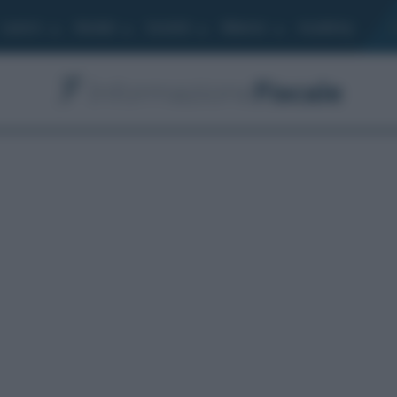
Lavoro
Moduli
Società
Bilancio
Academy