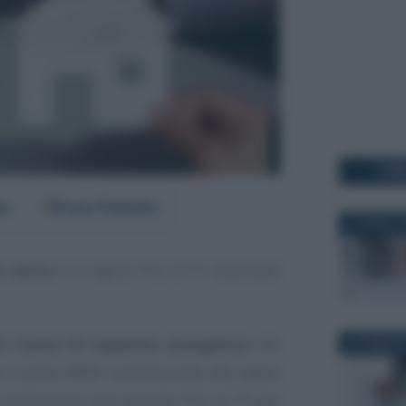
I PI
er
Fonti Preferite
10 APRILE 
r cento
è in vigore fino al 31 dicembre
 i lavori di risparmio energetico
che
26 FEBBRAI
no sconto IRPEF commisurato alla spesa
n condominio può arrivare fino al 75 per