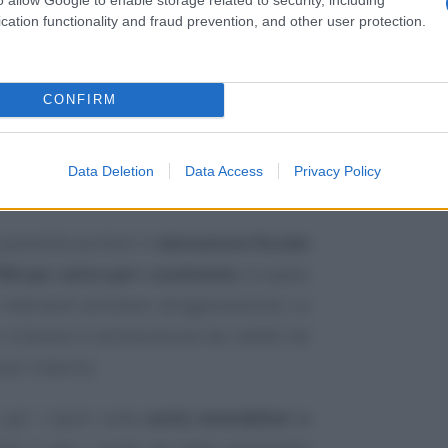
cation functionality and fraud prevention, and other user protection.
CONFIRM
Data Deletion
Data Access
Privacy Policy
è possibile portare in
detrazione fiscale
ll’85 per cento per i condomini
, le spese
i interventi ammessi all’agevolazione. La
richiesta in dichiarazione dei redditi ed
 pari importo.
 per i lavori sulle
unità immobiliari e