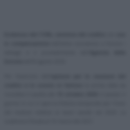
Ecobonus del 110%, cessione del credito
con
uso
in compensazione
dall’anno successivo: a fornire i
dettagli è il provvedimento dell’
Agenzia delle
Entrate
dell’8 agosto 2020.
Per l’esercizio dell’
opzione per la cessione del
credito e lo sconto in fattura
la prima data da
ricordare è quella del
15 ottobre 2020
: è questo il
giorno in cui si apre la finestra temporale per l’invio
del modulo relativo ai lavori avviati nel 2020. La
scadenza è fissata al 16 marzo del 2021.