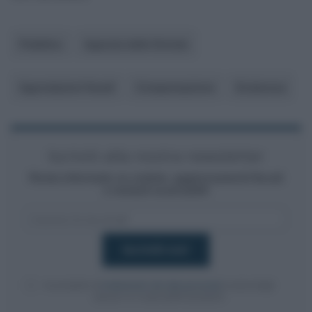
Pubblico
Agenzia delle Entrate
Agevolazioni fiscali
Compensazione
Ecobonus
Iscriviti alla nostra newsletter
Resta informato su notizie, aggiornamenti fiscali
e moduli scaricabili!
Acconsento al
trattamento dei dati personali
ai sensi degli
articoli 13-14 del GDPR 2016/679.