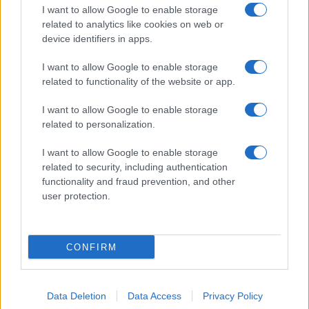
I want to allow Google to enable storage
related to analytics like cookies on web or
device identifiers in apps.
I want to allow Google to enable storage
Acconsento al
trattamento dei dati personali
ai sensi degli
related to functionality of the website or app.
articoli 13-14 del GDPR 2016/679.
I want to allow Google to enable storage
related to personalization.
I want to allow Google to enable storage
Informazione Fiscale S.r.l. - P.I. / C.F.: 13886391005
related to security, including authentication
Testata giornalistica iscritta presso il Tribunale di Velletri al n°
functionality and fraud prevention, and other
14/2018
|
Iscrizione ROC n. 31534/2018
user protection.
Redazione e contatti
|
Informativa sulla Privacy
Preferenze privacy
|
Whistleblowing
|
Codice Etico
|
Modello 231
|
ISO
9001:2015
CONFIRM
Data Deletion
Data Access
Privacy Policy
89