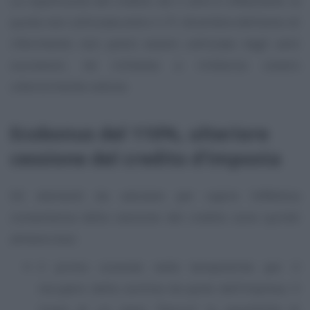
La ripartizione del credito nei 5 anni è inflessibile: la
quota non utilizzata entro il 31 dicembre dell’anno di
riferimento non potrà essere utilizzata negli anni
successivi, né richiesta a rimborso ovvero
ulteriormente ceduta.
Ecobonus del 110%, ulteriore
cessione del credito d’imposta
Gli elementi da valutare per capire l’effettiva
convenienza della cessione del credito sono quindi
almeno due:
il primo consiste nelle tempistiche per il
recupero della somma da parte dell’impresa. Il
rinvio di un anno “blocca” la possibilità di