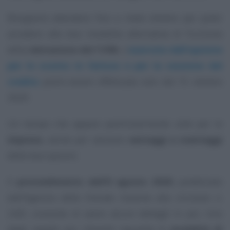
Bisognerà attendere fino a metà ottobre per poter
accedere alle due modalità alternative di fruizione
della
detrazione del 110%
. L’
esercizio dell’opzione
per lo sconto in fattura e per la cessione del
credito
potrà essere effettuata solo dal 15 ottobre
2020.
Un tempo che appare particolarmente utile per le
imprese
, anche per valutare
vantaggi e svantaggi
delle due opzioni.
Il
provvedimento dell’8 agosto 2020
, pubblicato
dall’Agenzia delle Entrate insieme alla circolare n.
24/E, consente di avere alcuni dettagli in più. Uno
degli aspetti più rilevanti riguarda le
modalità di