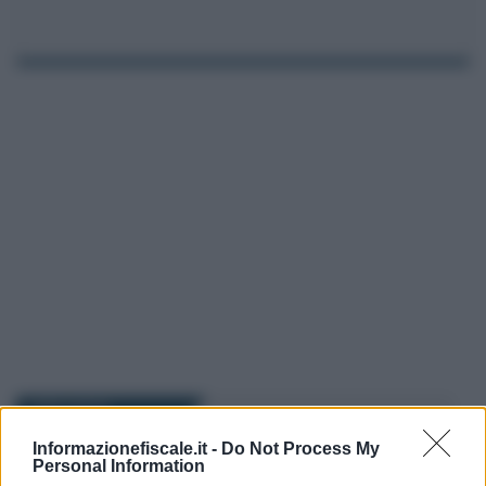
I PIÙ LETTI
Informazionefiscale.it -
Do Not Process My
Personal Information
Domenico Catalano
-
IRPEF
10 DICEMBRE 2024