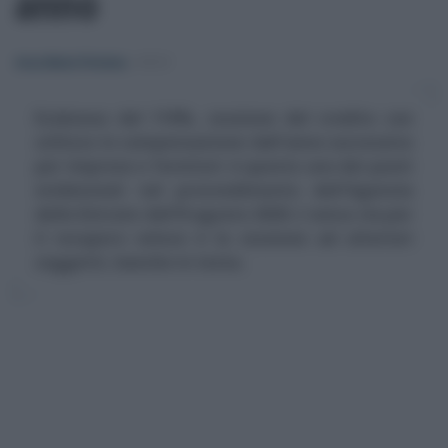
anno
Anna Maria D’Andrea
-
IRPEF
Ecobonus del 110%, cessione del credito con
utilizzo in compensazione dall'anno successivo
per imprese e fornitori: è questo uno dei punti
evidenziati nel provvedimento dell'Agenzia
delle Entrate dell'8 agosto 2020. L'unica via per
il recupero veloce è la cessione ad ulteriori
soggetti, banche in testa.