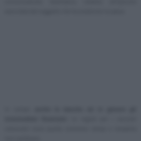
comunicazione telematica relativa all’opzione
esercitata dal soggetto che ha sostenuto la spesa.
In campo
anche le banche ed in genere gli
intermediari finanziari
. Le regole per i secondi
cessionari sono quelle ordinarie: tempi e modalità
non cambiano.