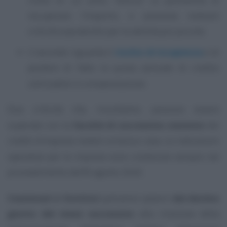
recuperare l’importo, e presenta notevoli
criticità soprattutto per le attività più piccole;
il secondo riguarda il
rischio di incapienza
e di
perdere di fatto la quota annuale di credito
utilizzabile in compensazione.
Due criticità che, ricordiamo, possono essere
superate con la
facoltà di successiva cessione
dei
crediti d’imposta relativi ai bonus casa. Le indicazioni
operative per le imprese sono contenute sempre nel
provvedimento dell’8 agosto 2020.
Cessionari e fornitori
potranno optarvi
dal decimo
giorno del mese successivo
alla ricezione della