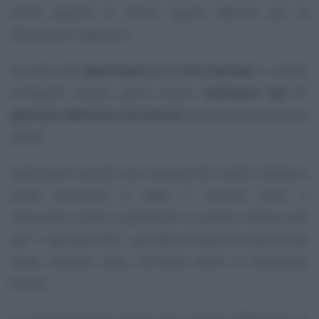
dovrà seguire le stesse regole stabilite per la
detrazione originaria.
Accanto alla
ripartizione in 5 rate annuali
, il credito
d’imposta ceduto potrà essere
utilizzato dal 1°
gennaio dell’anno successivo
al sostenimento della
spesa.
Ipotizziamo quindi una cessione del credito relativa a
spese sostenute in data 1° ottobre 2020: il
cessionario potrà compensare la somma ceduta solo
dal 1° gennaio 2021, periodo d’imposta a partire dal
quale sarebbe stata utilizzata anche la detrazione
fiscale.