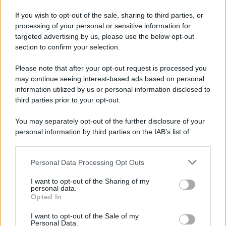
Concordato preventivo: le
regole sulla maggiorazione
If you wish to opt-out of the sale, sharing to third parties, or
degli acconti per chi aderisce
processing of your personal or sensitive information for
entro il 12 dicembre
targeted advertising by us, please use the below opt-out
section to confirm your selection.
Please note that after your opt-out request is processed you
Anna Maria D’Andrea
-
IRPEF
14 AGOSTO 2019
may continue seeing interest-based ads based on personal
Bonus mobili 2019: requisiti,
information utilized by us or personal information disclosed to
spese ammesse e come
third parties prior to your opt-out.
funziona la detrazione
You may separately opt-out of the further disclosure of your
personal information by third parties on the IAB’s list of
Tommaso Gavi
-
IRPEF
16 DICEMBRE 2021
downstream participants.
Superbonus 110, i contatori
non bastano a dimostrare
Personal Data Processing Opt Outs
This information may also be disclosed by us to third parties
l’indipendenza funzionale
on the IAB’s List of Downstream Participants that may further
I want to opt-out of the Sharing of my
disclose it to other third parties.
personal data.
Opted In
Please note that this website/app uses one or more Google
Anna Maria D’Andrea
-
IRPEF
24 DICEMBRE 2018
services and may gather and store information including but
I want to opt-out of the Sale of my
Bonus ristrutturazioni,
Personal Data.
not limited to your visit or usage behaviour. You may click to