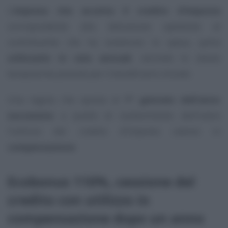
L’
impresa che accetta il credito d’imposta
corrispondente alla detrazione spettante al
contribuente che ha sostenuto lo spesa, potrà
utilizzarlo in rate annuali
, secondo le stesse
tempistiche previste per il beneficiario iniziale.
Una regola che sposta al
1° gennaio dell’anno
successivo
a quello di sostenimento dell’onere
l’utilizzo del credito d’imposta ceduto in
compensazione
.
Ecobonus 110%, cessione del
credito con utilizzo in
compensazione dopo un anno