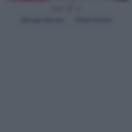
Segui
su
Google
Discover
Fonti Preferite