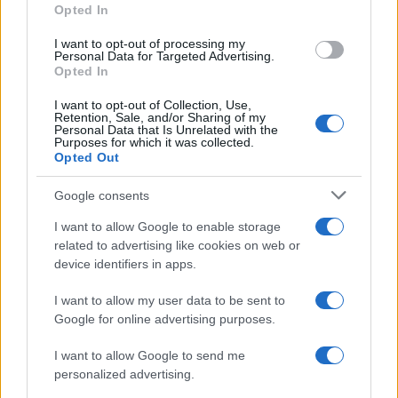
detrazione 50% per i
Opted In
grant or deny consent to Google and its third-party tags to
condizionatori
use your data for below specified purposes in below Google
I want to opt-out of processing my
consent section.
Personal Data for Targeted Advertising.
Opted In
Emiliano Marvulli
-
IRPEF
5 MARZO 2022
Accertamenti bancari: la
I want to opt-out of Collection, Use,
Retention, Sale, and/or Sharing of my
prova contraria deve essere
Personal Data that Is Unrelated with the
analitica
Purposes for which it was collected.
Opted Out
Google consents
I want to allow Google to enable storage
related to advertising like cookies on web or
device identifiers in apps.
Iscriviti alla nostra
NEWSLETTER
I want to allow my user data to be sent to
Google for online advertising purposes.
Resta informato su notizie, aggiornamenti fiscali
I want to allow Google to send me
e moduli scaricabili!
personalized advertising.