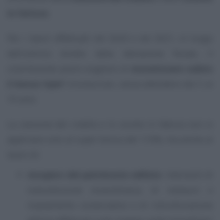
in fattura
.
Per i lavori effettuati nel 2020 e nel 2021, in luogo
dell’utilizzo diretto della detrazione fiscale, il
contribuente potrà scegliere di
monetizzare subito
il bonus Irpef
riconosciuto, senza attendere dai 5 ai
10 anni.
La cessione del credito e lo sconto in fattura non si
applicano solo al super bonus del 110%, ma anche ai
lavori di:
recupero del patrimonio edilizio
: interventi di
manutenzione straordinaria, di restauro e
risanamento conservativo e di ristrutturazione