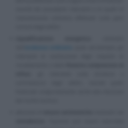
edilizia effettuati sulle singole unità immobiliari
nonché dei precedenti interventi e di quelli di
manutenzione ordinaria effettuati sulle parti
comuni degli edifici;
riqualificazione energetica
rientranti
nell’
ecobonus ordinario
, quali, ad esempio, gli
interventi di sostituzione degli impianti di
riscaldamento o delle
finestre comprensive di
infissi
, gli interventi sulle strutture o
sull’involucro degli edifici, nonché quelli
finalizzati congiuntamente anche alla riduzione
del rischio sismico;
adozione di
misure antisismiche
rientranti nel
sismabonus
: l’opzione può essere esercitata