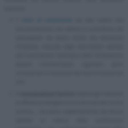
acquisire:
il
visto di conformità
dei dati relativi alla
documentazione che attesta la sussistenza dei
presupposti che danno diritto alla detrazione
d’imposta, rilasciato dagli intermediari abilitati
alla trasmissione telematica delle dichiarazioni
(dottori commercialisti, ragionieri, periti
commerciali e consulenti del lavoro) nonché dai
CAF;
la
asseverazione tecnica
relativa agli interventi
di efficienza energetica e di riduzione del rischio
sismico, – da parte, rispettivamente, dei tecnici
abilitati al rilascio delle certificazioni