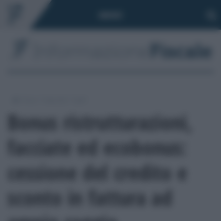
Toggle
MENÙ
navigation
/
/
/
Fisco
Imposte
Irpef
Bonus ristrutturazioni,
facciate ed ecobonus:
cessione del credito e
sconto in fattura ad