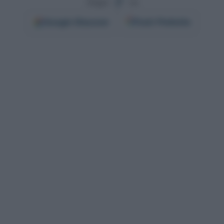
Segui
su
Google
Discover
Fonti Preferite