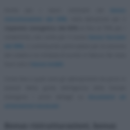
Anche per i lavori rientranti nel
bonus
ristrutturazioni del 50%
, nella detrazione per il
risparmio energetico del 65%
(e fino al 75% per i
condomini), così come per il nuovo
bonus facciate
del 90%
, il contribuente potrà optare per la cessione
del credito e la richiesta di sconto in fattura. Ne resta
fuori solo il
bonus mobili.
Come fare e quali sono gli adempimenti da porre in
essere? Nella guida dell’Agenzia delle Entrate
emergono i primi dettagli su
documenti ed
attestazioni necessari
.
Bonus ristrutturazioni, bonus