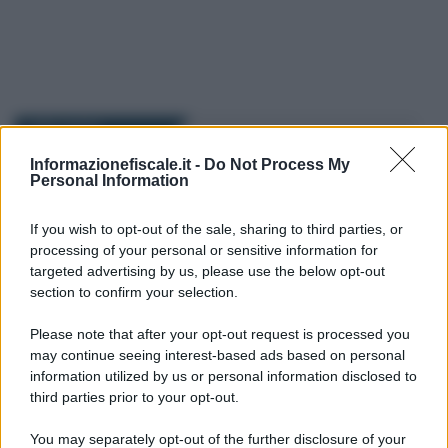
I PIÙ LETTI
Informazionefiscale.it -
Do Not Process My
Personal Information
Emiliano Marvulli
-
IRPEF
5 MARZO 2022
Accertamenti bancari: la
prova contraria deve essere
If you wish to opt-out of the sale, sharing to third parties, or
analitica
processing of your personal or sensitive information for
targeted advertising by us, please use the below opt-out
section to confirm your selection.
Anna Maria D’Andrea
-
IRPEF
3 GIUGNO 2025
Please note that after your opt-out request is processed you
Partite IVA, è l’ora della flat
may continue seeing interest-based ads based on personal
tax per chi ha aderito al
information utilized by us or personal information disclosed to
concordato
third parties prior to your opt-out.
You may separately opt-out of the further disclosure of your