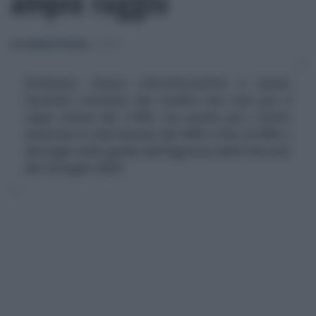
ampio raggio
Anna Maria D’Andrea
-
IRPEF
Ecobonus, bonus ristrutturazioni e bonus
facciate: cessione del credito non solo per il
super bonus del 110%, ma anche per i lavori
ammessi in detrazione dal 50% e fino al 90%. I
dettagli nella guida dell'Agenzia delle Entrate
del 24 luglio 2020.