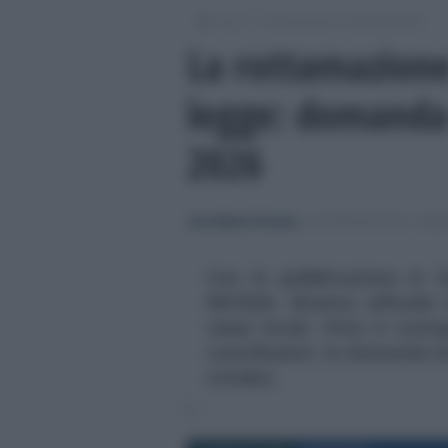
/
/
Fisco
Dichiarazioni e adempimenti
La rottamazione 
legge: domanda 
2026
Anna Maria D’Andrea
-
DICHIARAZIONI E ADE
Con la pubblicazione in G
88/2026, diventa ufficiale
tasse locali. Fitto il cro
contribuenti, la domanda do
ottobre.