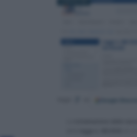
25 MAGGIO 2026
Google
Discov
Segui
su
La
rottamazione delle tasse
della
legge n. 88/2026
, di c