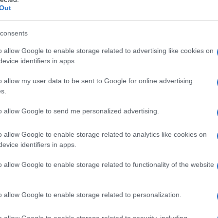
Out
consents
li enti locali, il Legislatore ha esteso la
o allow Google to enable storage related to advertising like cookies on
alle tasse locali
affidate all’Agenzia
evice identifiers in apps.
o allow my user data to be sent to Google for online advertising
s.
ottamazione nazionale: chi farà domanda
, al netto di sanzioni e interessi, in un
to allow Google to send me personalized advertising.
li
, con un minimo di 100 euro per
o allow Google to enable storage related to analytics like cookies on
evice identifiers in apps.
o allow Google to enable storage related to functionality of the website
o allow Google to enable storage related to personalization.
o allow Google to enable storage related to security, including