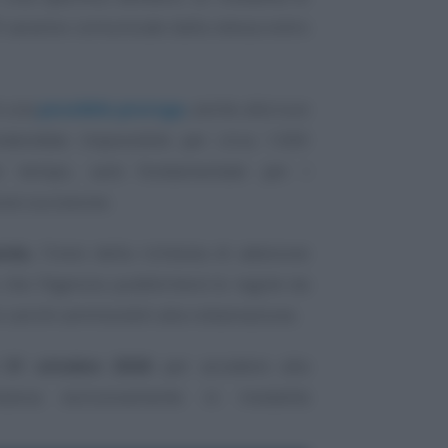
ER saranno comunicate dalla stessa entro
di una
possibile proroga
, anche alla luce
enderebbe impossibile per circa 1.000
er tempo, sarà fondamentale per i
nze successive.
nda
, l’invio della richiesta di adesione
 che l’Agenzia pubblicherà le regole da
 carichi ammissibili alla rottamazione.
l 31 ottobre 2026
per accedere alla
stanza esclusivamente in modalità