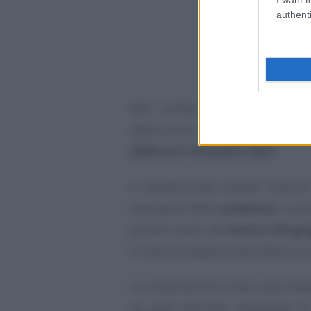
authenti
Non cambia neppure il perimet
abbraccerà i carichi affidati da 
2000 al 31 dicembre 2023
.
A caratterizzare questa “branca”
calendario delle
scadenze
. La p
gli enti stessi, che
entro il 30 gi
o meno all’opportunità offerta con
La rottamazione locale resta infa
da parte dell’ente interessato d