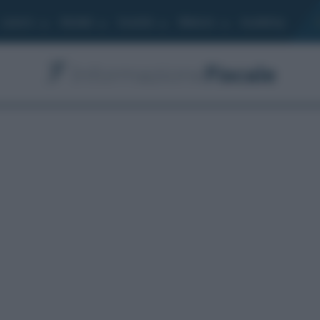
Lavoro
Moduli
Società
Bilancio
Academy