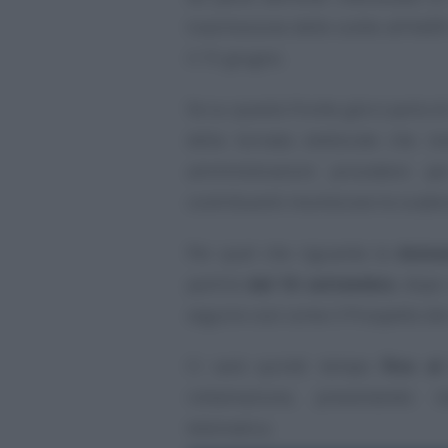
trasmissione delle scelte all’Ad
il 15 giugno.
Se su questo fronte già si parla 
della tornata elettorale che r
amministrazioni procedere p
contribuenti monitorare le scade
Per quel che riguarda la
doma
partirà
dal 16 settembre
, dopo
seguire così come il Prospetto dei
Ci sarà quindi tempo
fino a
rottamazione, presentando i
telematica.