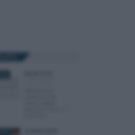
Ù LETTI
Salvatore Cuomo
-
2024
DICHIARAZIONI E
ADEMPIMENTI
Attestazione di
residenza fiscale
contro le doppie
imposizioni: cos’è e a
cosa serve
Anna Maria D’Andrea
-
 2026