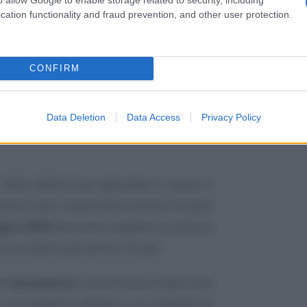
cation functionality and fraud prevention, and other user protection.
CONFIRM
ro temporale: la rottamazione locale
Data Deletion
Data Access
Privacy Policy
Comuni e Regioni all’AdER
dal 1° gennaio
 della definizione agevolata è invece il
rima e la più importante chiama in causa
ugno 2026
dovranno scegliere se aderire
 la conversione del DL Fiscale.
tti
facoltativa
, subordinata all’adozione
i una specifica delibera. Le modalità di