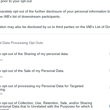
 prior to your opt-out.
rately opt-out of the further disclosure of your personal information by
ter gratuita di Informazione
he IAB’s list of downstream participants.
iscale
30 MAGGIO 
tion may also be disclosed by us to third parties on the IAB’s List of 
a email, dal lunedì alla domenica alle
 that may further disclose it to other third parties.
quale aggiornarsi, gratuita e che non
i clickbaiting!
 that this website/app uses one or more Google services and may gath
l Data Processing Opt Outs
including but not limited to your visit or usage behaviour. You may click 
 to Google and its third-party tags to use your data for below specifi
o opt-out of the Sharing of my personal data.
ogle consent section.
In
ti personali
ai sensi degli articoli 13-14 del
R 2016/679.
o opt-out of the Sale of my Personal Data.
In
to opt-out of processing my Personal Data for Targeted
ing.
In
ies estesa alle
o opt-out of Collection, Use, Retention, Sale, and/or Sharing
ersonal Data that Is Unrelated with the Purposes for which it
da dal 16 settembre
lected.