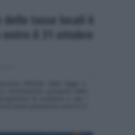
delle tasse locali è
entro il 31 ottobre
MPIMENTI
azzetta Ufficiale della legge n.
 la rottamazione quinquies delle
noprogramma di scadenze e, per i
vrà essere presentata entro il 31