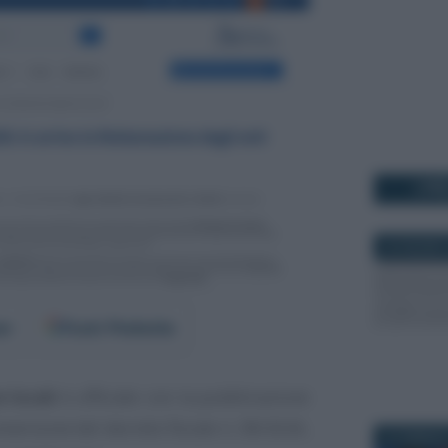
I PI
22 GIUGNO 
er
Fonti Preferite
 locali
è ufficiale: con la pubblicazione
onversione del decreto fiscale n. 38/2026,
22 GENNAIO