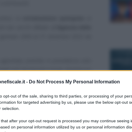
 contribuenti.
esteso la
rottamazione quinquies
ai
i dai carichi affidati all’
Agenzia delle
gennaio 2000 al 31 dicembre 2023 da
11 OTTOBR
 agevolata, prevista in precedenza solo
agli enti territoriali e locali, diventa ora
l’
adesione
da parte del singolo ente.
nefiscale.it -
Do Not Process My Personal Information
è l’AdER stessa, con una nota pubblicata
to opt-out of the sale, sharing to third parties, or processing of your per
ale che detta il cronoprogramma delle
formation for targeted advertising by us, please use the below opt-out s
 selection.
ne, la più importante è relativa al termine
19 GENNAIO
 metà settembre e il canale per l’invio si
 that after your opt-out request is processed you may continue seeing i
ased on personal information utilized by us or personal information dis