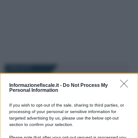
I PIÙ LETTI
Informazionefiscale.it -
Do Not Process My
Cristina Cherubini
-
27 OTTOBRE 2020
Personal Information
ASSOCIAZIONI
La riforma del terzo settore:
quando entrerà in vigore
If you wish to opt-out of the sale, sharing to third parties, or
processing of your personal or sensitive information for
targeted advertising by us, please use the below opt-out
section to confirm your selection.
Cristina Cherubini
-
20 GIUGNO 2020
ASSOCIAZIONI
Please note that after your opt-out request is processed you