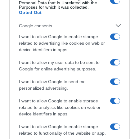
Personal Data that Is Unrelated with the
esclusi dal terzo settore
Purposes for which it was collected.
Opted Out
Google consents
I want to allow Google to enable storage
related to advertising like cookies on web or
device identifiers in apps.
Iscriviti alla nostra
NEWSLETTER
I want to allow my user data to be sent to
Google for online advertising purposes.
Resta informato su notizie, aggiornamenti fiscali
I want to allow Google to send me
e moduli scaricabili!
personalized advertising.
I want to allow Google to enable storage
related to analytics like cookies on web or
device identifiers in apps.
I want to allow Google to enable storage
Acconsento al
trattamento dei dati personali
ai sensi degli
related to functionality of the website or app.
articoli 13-14 del GDPR 2016/679.