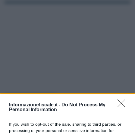
I PIÙ LETTI
Informazionefiscale.it -
Do Not Process My
Personal Information
Anna Maria D’Andrea
-
IMU
4 DICEMBRE 2025
IMU, esenzione o sconto per
If you wish to opt-out of the sale, sharing to third parties, or
i residenti all’estero: come
processing of your personal or sensitive information for