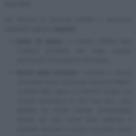
applicabile.
Per ottenere la riduzione sull’IMU è necessario
rispettare i seguenti
requisiti
:
limite di prezzo
: il canone d’affitto deve
rimanere all’interno del
range
previsto
dall’Accordo Territoriale di riferimento;
durata della locazione
: i contratti a canone
concordato hanno una durata “classica” di
3+2
. Il
contratto deve coprire un triennio iniziale, con
rinnovo automatico di altri due anni, salvo
disdetta da inviare tramite raccomandata
almeno sei mesi prima della scadenza. È
possibile utilizzare il canone concordato anche