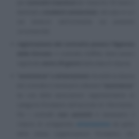
per
contratti transitori
(di massimo 18 mesi) o
destinati a
studenti universitari
, nel caso in cui
nei dintorni dell’immobile sia presente
un’università;
registrazione del contratto presso l’Agenzia
delle Entrate
: il contratto d’affitto deve essere
registrato
entro 30 giorni
dalla data di stipula;
“assistenza” o attestazione
: durante la stipula
del contratto è necessario ottenere
“assistenza”
da una delle associazioni rappresentative di
categoria firmatarie dell’accordo di riferimento.
Per i contratti
non assistiti
è necessario il
rilascio di un’apposita
attestazione
da parte
delle stesse organizzazioni firmatarie, che