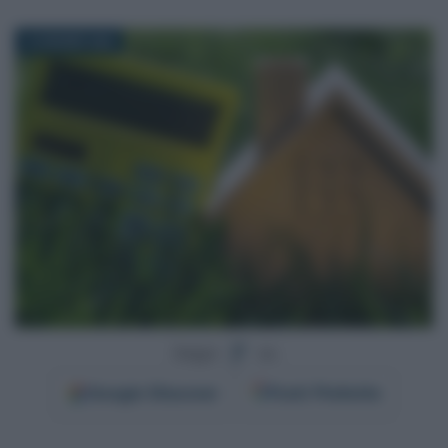
15 GIUGNO 2026
Segui
su
Google
Discover
Fonti Preferite