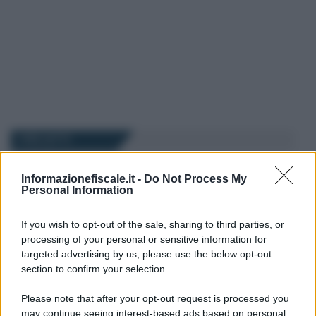
I PIÙ LETTI
Anna Maria D’Andrea
-
IMU
Informazionefiscale.it -
Do Not Process My
4 DICEMBRE 2025
Personal Information
IMU, esenzione o sconto per
i residenti all’estero: come
funziona
If you wish to opt-out of the sale, sharing to third parties, or
processing of your personal or sensitive information for
targeted advertising by us, please use the below opt-out
section to confirm your selection.
Ginevra Franzoni
-
IMU
24 MAGGIO 2025
IMU 2025: tutte le novità
Please note that after your opt-out request is processed you
may continue seeing interest-based ads based on personal