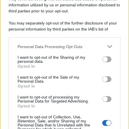
information utilized by us or personal information disclosed to
third parties prior to your opt-out.
Rosy D’Elia
-
IMU
13 NOVEMBRE 2023
You may separately opt-out of the further disclosure of your
Chi deve pagare il saldo IMU
personal information by third parties on the IAB’s list of
2023? I soggetti obbligati e i
downstream participants.
casi di esenzione
Personal Data Processing Opt Outs
This information may also be disclosed by us to third parties
on the IAB’s List of Downstream Participants that may further
I want to opt-out of the Sharing of my
disclose it to other third parties.
Anna Maria D’Andrea
-
IMU
personal data.
6 SETTEMBRE 2024
Opted In
IMU 2024, cambiano le
Please note that this website/app uses one or more Google
sanzioni: doppio regime per
services and may gather and store information including but
I want to opt-out of the Sale of my
acconto e saldo
Personal Data.
not limited to your visit or usage behaviour. You may click to
Opted In
grant or deny consent to Google and its third-party tags to
use your data for below specified purposes in below Google
I want to opt-out of processing my
Marcello Maiorino
-
IMU
consent section.
24 DICEMBRE 2022
Personal Data for Targeted Advertising.
IMU e leasing immobiliare: in
Opted In
caso di risoluzione del
I want to opt-out of Collection, Use,
contratto è obbligata al
Retention, Sale, and/or Sharing of my
pagamento la società di
Personal Data that Is Unrelated with the