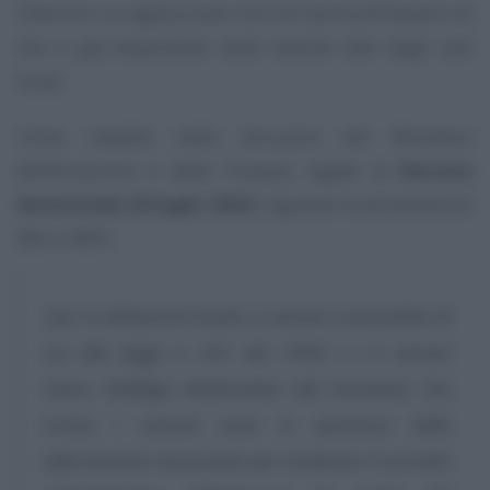
ulteriore. La regola vuole che non serva dichiarare ciò
che è già disponibile nelle banche dati degli enti
locali.
Come ribadito dalle istruzioni del Ministero
dell’Economia e delle Finanze, legate al
Decreto
direttoriale 29 luglio 2022
, riguardo le dichiarazioni
IMU e IMPi,
“
per le abitazioni locate a canone concordato di
cui alla legge n. 431 del 1998, (...) è venuto
meno l’obbligo dichiarativo dal momento che
ormai i comuni sono in possesso delle
informazioni necessarie per verificare il corretto