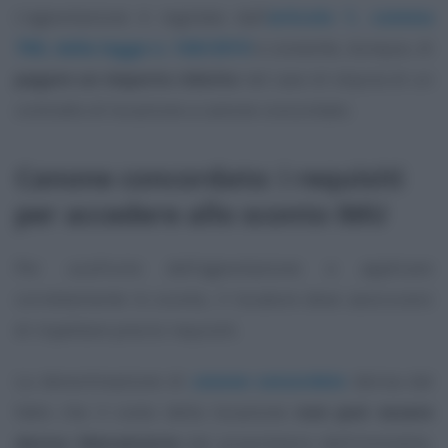
L’agevolazione è regolata dall’
articolo 1, comma
760, della legge
n. 160/2019
e consente, dunque, di
pagare un importo ridotto
nel caso di stipula di un
contratto di locazione a canone concordato.
Canone concordato: i requisiti
per accedere allo sconto IMU
Per usufruire dell’agevolazione e applicare
correttamente lo sconto, il locatore deve assicurarsi
di rispettare precisi requisiti.
La denominazione di
canone concordato
deriva dal
fatto che il costo della locazione
non può essere
deciso liberamente
dal proprietario dell’immobile,