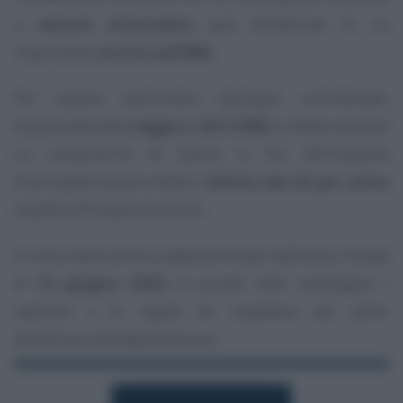
a
canone concordato
può beneficiare di un
importante
sconto sull’IMU
.
Per questa particolare tipologia contrattuale,
disciplinata dalla
legge n. 431/1998
, è infatti previsto
un trattamento di favore ai fini dell’Imposta
municipale propria (IMU),
ridotta del 25 per cento
rispetto all’importo dovuto.
In vista della prima scadenza fiscale dell’anno, fissata
al
16 giugno 2026
, è quindi utile riepilogare i
requisiti e le regole da rispettare per poter
beneficiare dell’agevolazione.