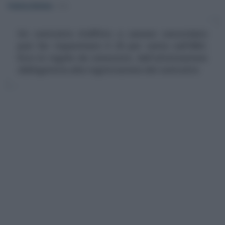
Federica Battiato
-
IMU
Un contratto d'affitto a canone concordato
può far risparmiare il 25 per cento sull'IMU.
Ecco le regole da conoscere, dall'attestazione
obbligatoria alla registrazione del contratto