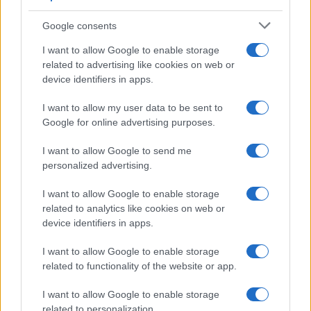
Google consents
I want to allow Google to enable storage
related to advertising like cookies on web or
device identifiers in apps.
Iscriviti alla nostra
NEWSLETTER
I want to allow my user data to be sent to
Google for online advertising purposes.
Resta informato su notizie, aggiornamenti fiscali
I want to allow Google to send me
e moduli scaricabili!
personalized advertising.
I want to allow Google to enable storage
related to analytics like cookies on web or
device identifiers in apps.
I want to allow Google to enable storage
Acconsento al
trattamento dei dati personali
ai sensi degli
related to functionality of the website or app.
articoli 13-14 del GDPR 2016/679.
I want to allow Google to enable storage
related to personalization.