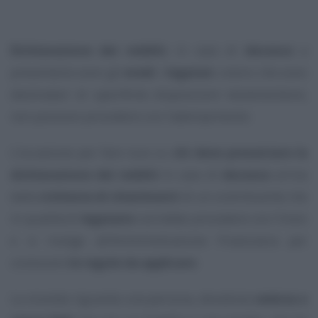
Dichiarazione dei redditi
, in caso di
decesso
a
presentarla sono gli
eredi
: i
legatari
, coloro che sono
destinatari di specifiche disposizioni testamentarie,
non possono procedere con l’adempimento
L’occasione per fare luce su
chi deve presentare la
dichiarazione dei redditi
in caso di
decesso
arriva
dalla
richiesta di chiarimenti
di un contribuente che
in qualità di
legatario
vorrebbe procedere con l’invio
e si rivolge all’Amministrazione Finanziaria per
conoscere
le regole da applicare
.
La vicenda riguarda una persona, deceduta
vedova e