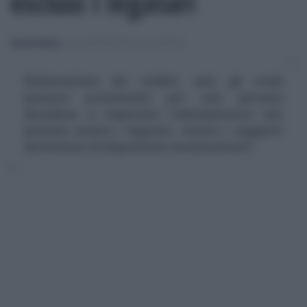
esclusi i legatari
Alessio Mauro
-
DICHIARAZIONE DEI REDDITI
Dichiarazione dei redditi, solo gli eredi
possono presentarla per una persona
deceduta: a rispettare l'adempimento non
possono essere i legatari, ovvero i soggetti
destinatari di disposizioni testamentarie