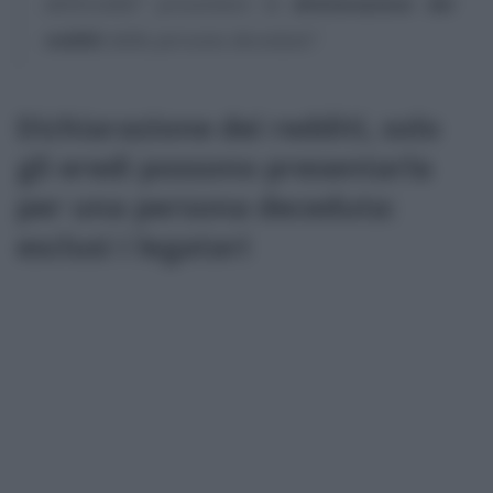
dell’eredità”
presentare la
dichiarazione dei
redditi
della persona deceduta”
.
Dichiarazione dei redditi, solo
gli eredi possono presentarla
per una persona deceduta:
esclusi i legatari