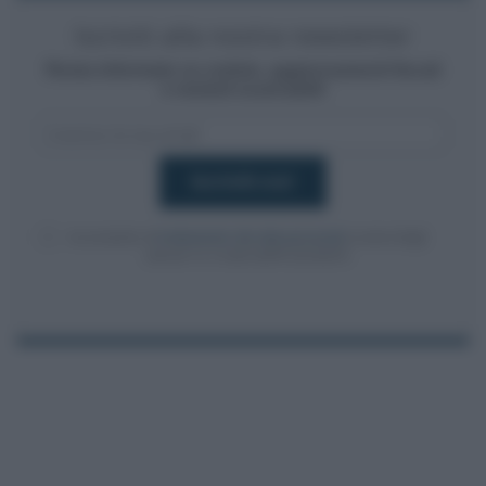
Iscriviti alla nostra newsletter
Resta informato su notizie, aggiornamenti fiscali
e moduli scaricabili!
Acconsento al
trattamento dei dati personali
ai sensi degli
articoli 13-14 del GDPR 2016/679.