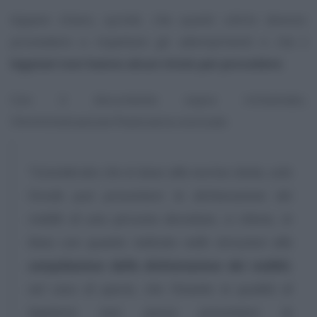
Appare chiaro, quindi, che questi ultimi devono
provvedere a rispettare gli adempimenti e che
i
legatari non hanno alcun titolo per procedere
.
Con il documento sopra richiamato,
l’Amministrazione finanziaria conclude:
“Considerato che in base alla norma citata, solo
l’erede può presentare la dichiarazione dei
redditi di una persona deceduta, si ritiene, in
linea con quanto indicato nelle istruzioni alla
compilazione della dichiarazione dei redditi
,
nel caso di specie, che l’Istante in qualità di
legatario non possa presentare la