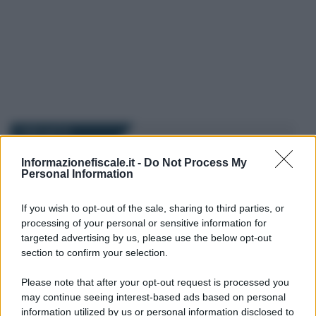
I PIÙ LETTI
Informazionefiscale.it -
Do Not Process My
Anna Maria D’Andrea
-
Personal Information
22 AGOSTO 2023
DICHIARAZIONE DEI REDDITI
Dichiarazione dei redditi
If you wish to opt-out of the sale, sharing to third parties, or
addio: l’Agenzia delle Entrate
processing of your personal or sensitive information for
la farà in automatico
targeted advertising by us, please use the below opt-out
section to confirm your selection.
Anna Maria D’Andrea
-
1 OTTOBRE 2025
Please note that after your opt-out request is processed you
DICHIARAZIONE DEI REDDITI
may continue seeing interest-based ads based on personal
Concordato 2025/2026:
information utilized by us or personal information disclosed to