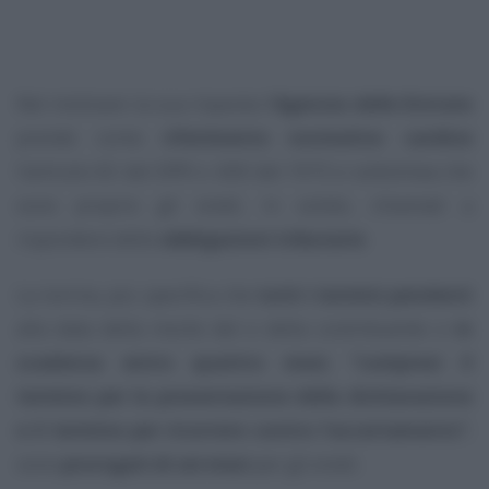
Nel motivare la sua risposta l’
Agenzia delle Entrate
prende come
riferimento normativo cardine
l’articolo 65 del DPR n. 600 del 1973 e sottolinea che
sono proprio gli eredi, in solido, chiamati a
rispondere delle
obbligazioni tributarie
.
La norma, poi, specifica che
tutti i termini pendenti
alla data della morte del o della contribuente o
in
scadenza entro quattro mesi
,
“compresi il
termine per la presentazione della dichiarazione
e il termine per ricorrere contro l’accertamento”
,
sono
prorogati di sei mesi
per gli eredi.