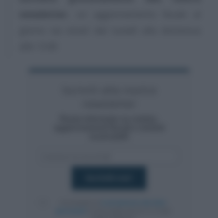
newsletter
, un aggiornamento fiscale al
giorno via email dal lunedì alla domenica
alle 13.00
Iscriviti alla nostra
newsletter
Resta informato su notizie,
aggiornamenti fiscali e moduli
scaricabili!
Acconsento al
trattamento dei dati
personali
ai sensi degli articoli 13-14 del