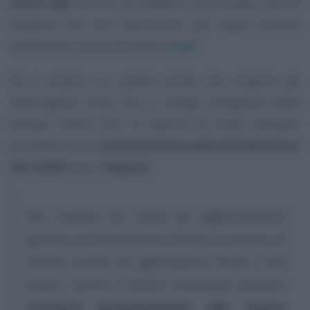
senza figli
ma con un fratello e una sorella, che ha
disposto del suo patrimonio per legati tramite
testamento, non nominando
eredi
.
Ed è proprio su questo punto che sorgono gli
interrogativi: colui che si rivolge all’Agenzia delle
Entrate ritiene che, in assenza di eredi, possano
procedere con la
presentazione della dichiarazione
dei redditi
solo i
legatari
.
Per ricevere via email gli aggiornamenti
gratuiti di Informazione Fiscale in materia di
ultime novità ed agevolazioni fiscali e del
lavoro, lettrici e lettori interessati possono
iscriversi gratuitamente alla nostra