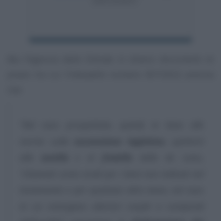
GDPR 2016/679.
Ma l’Agenzia delle Entrate in diversi documenti di
prassi tra cui l’interpello numero 367/2022 precisa
che:
“Nel caso prospettato, quindi, in base alle
norme sulla
successione legittima
, spetterà
alla
sorella
e al
fratello
della de cuius,
“chiamati come eredi per i beni non indicati nel
testamento e per qualsiasi altro bene, nel caso
in cui emergano ulteriori cespiti a compendi