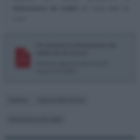
dichiarazione dei redditi
per conto della de
cuius”
.
Chi presenta la dichiarazione dei
redditi del De Cuius?
Interpello Agenzia delle Entrate
numero 367/2022
Pubblico
Agenzia delle Entrate
Dichiarazione dei redditi