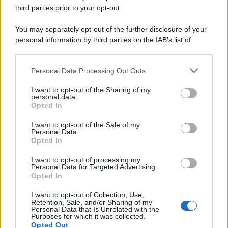
numeri più bassi del previsto
third parties prior to your opt-out.
You may separately opt-out of the further disclosure of your
Giovambattista Palumbo
-
personal information by third parties on the IAB’s list of
13 NOVEMBRE 2022
DICHIARAZIONE DEI REDDITI
downstream participants.
Una nuova robin tax sugli
extraprofitti energetici
Personal Data Processing Opt Outs
This information may also be disclosed by us to third parties
on the IAB’s List of Downstream Participants that may further
I want to opt-out of the Sharing of my
disclose it to other third parties.
personal data.
Opted In
Salvatore Cuomo
-
23 FEBBRAIO 2026
Please note that this website/app uses one or more Google
DICHIARAZIONE DEI REDDITI
services and may gather and store information including but
I want to opt-out of the Sale of my
Dichiarazione dei redditi
Personal Data.
not limited to your visit or usage behaviour. You may click to
omessa o tardiva: chi paga
Opted In
grant or deny consent to Google and its third-party tags to
le sanzioni?
use your data for below specified purposes in below Google
I want to opt-out of processing my
consent section.
Personal Data for Targeted Advertising.
Opted In
Anna Maria D’Andrea
-
31 LUGLIO 2025
DICHIARAZIONE DEI REDDITI
I want to opt-out of Collection, Use,
Retention, Sale, and/or Sharing of my
Partite IVA, come funziona la
Personal Data that Is Unrelated with the
“pagella fiscale”
Purposes for which it was collected.
Opted Out