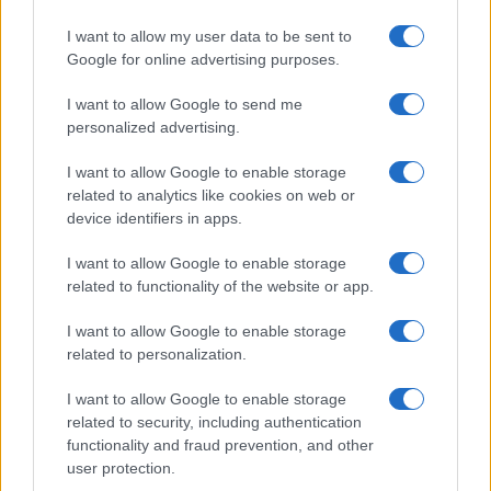
Iscriviti alla nostra
NEWSLETTER
I want to allow my user data to be sent to
Google for online advertising purposes.
Resta informato su notizie, aggiornamenti fiscali
I want to allow Google to send me
e moduli scaricabili!
personalized advertising.
I want to allow Google to enable storage
related to analytics like cookies on web or
device identifiers in apps.
I want to allow Google to enable storage
Acconsento al
trattamento dei dati personali
ai sensi degli
related to functionality of the website or app.
articoli 13-14 del GDPR 2016/679.
I want to allow Google to enable storage
related to personalization.
I want to allow Google to enable storage
Informazione Fiscale S.r.l. - P.I. / C.F.: 13886391005
related to security, including authentication
Testata giornalistica iscritta presso il Tribunale di Velletri al n°
functionality and fraud prevention, and other
14/2018
|
Iscrizione ROC n. 31534/2018
user protection.
Redazione e contatti
|
Informativa sulla Privacy