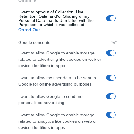
Opted In
Redazione
-
MODELLO 730
7 MAGGIO 2018
Detrazione spese istruzione,
I want to opt-out of Collection, Use,
Retention, Sale, and/or Sharing of my
scolastiche e universitarie
Personal Data that Is Unrelated with the
modello 730/2018
Purposes for which it was collected.
Opted Out
Google consents
I want to allow Google to enable storage
related to advertising like cookies on web or
device identifiers in apps.
Iscriviti alla nostra
NEWSLETTER
I want to allow my user data to be sent to
Google for online advertising purposes.
Resta informato su notizie, aggiornamenti fiscali
I want to allow Google to send me
e moduli scaricabili!
personalized advertising.
I want to allow Google to enable storage
related to analytics like cookies on web or
device identifiers in apps.