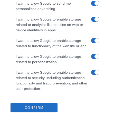
I want to allow Google to send me
e moduli scaricabili!
personalized advertising.
I want to allow Google to enable storage
related to analytics like cookies on web or
device identifiers in apps.
I want to allow Google to enable storage
Acconsento al
trattamento dei dati personali
ai sensi degli
related to functionality of the website or app.
articoli 13-14 del GDPR 2016/679.
I want to allow Google to enable storage
related to personalization.
I want to allow Google to enable storage
Informazione Fiscale S.r.l. - P.I. / C.F.: 13886391005
related to security, including authentication
Testata giornalistica iscritta presso il Tribunale di Velletri al n°
functionality and fraud prevention, and other
14/2018
|
Iscrizione ROC n. 31534/2018
user protection.
Redazione e contatti
|
Informativa sulla Privacy
Preferenze privacy
|
Whistleblowing
|
Codice Etico
|
Modello 231
|
ISO
9001:2015
CONFIRM