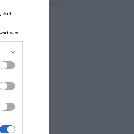
necessità di riforma
 third
Downstream
er and store
to grant or
ed purposes