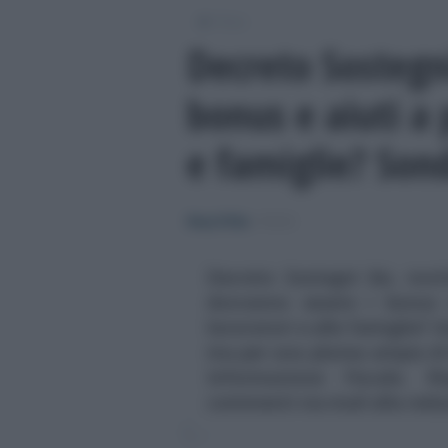
/
Fisco
Decreto Sostegn
bonus e aiuti a 
e famiglie? Son
Rosy D’Elia
-
FISCO
Decreto Sostegni bis, novi
dovranno essere i bonus e
lavoratori e alle famiglie? Im
ma per una platea ampia di b
Informazione Fiscale. R
commenti via mail alla reda