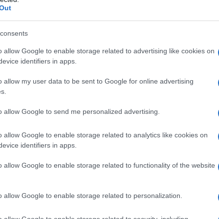
ale.it
.
Out
consents
, novità in arrivo:
o allow Google to enable storage related to advertising like cookies on
a partite IVA,
evice identifiers in apps.
e
o allow my user data to be sent to Google for online advertising
s.
ito il nuovo
Decreto Sostegni bis
è
to allow Google to send me personalized advertising.
mpa
diffuso al termine del
Consiglio dei
2021
del
15 aprile
.
o allow Google to enable storage related to analytics like cookies on
evice identifiers in apps.
o allow Google to enable storage related to functionality of the website
o allow Google to enable storage related to personalization.
o allow Google to enable storage related to security, including