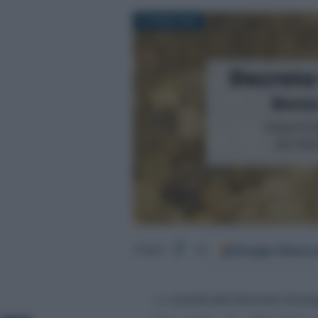
16 APRILE 2021
Google
Discov
Segui
su
Le
novità del Decreto Soste