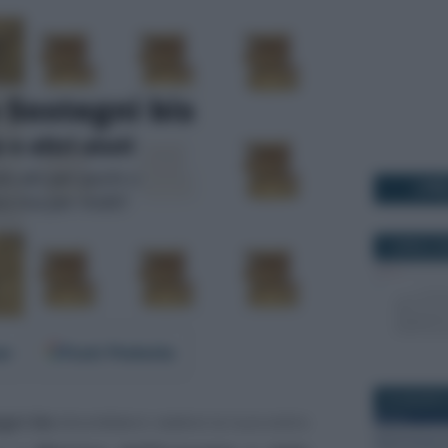
I PI
7 APRILE 2
er
Fonti Preferite
23 AGOSTO
gni bis
dovrebbero vedere la luce entro