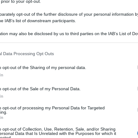
 prior to your opt-out.
rately opt-out of the further disclosure of your personal information by
he IAB’s list of downstream participants.
ni bis, selettivo o
tion may also be disclosed by us to third parties on the IAB’s List of 
 that may further disclose it to other third parties.
 that this website/app uses one or more Google services and may gath
l Data Processing Opt Outs
including but not limited to your visit or usage behaviour. You may click 
 to Google and its third-party tags to use your data for below specifi
più bassi ma per una platea ampia di
o opt-out of the Sharing of my personal data.
ogle consent section.
In
o opt-out of the Sale of my Personal Data.
In
to opt-out of processing my Personal Data for Targeted
ing.
quello di
approfondire la risposta con
In
siderazioni
inviando una mail con
o opt-out of Collection, Use, Retention, Sale, and/or Sharing
i bis - sondaggio”
all’indirizzo
ersonal Data that Is Unrelated with the Purposes for which it
lected.