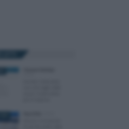
Ù LETTI
Francesco Rodorigo
-
026
FISCO
Decreto Carburante,
non solo taglio delle
accise: novità anche
per le imprese
Rosy D’Elia
-
FISCO
 2022
Elezioni, le proposte
fiscali dei partiti: dalla