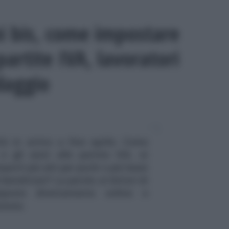
i bis, come impostare
partite IVA, lavoratori
daggio
tà in arrivo a fine aprile. Come
 gli aiuti alle partite IVA, ai
porti più alti per pochi o più bassi
eneficiari? La parola ai lettori di
isposte direttamente online e
zione.