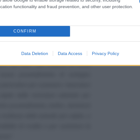
cation functionality and fraud prevention, and other user protection.
CONFIRM
Data Deletion
Data Access
Privacy Policy
lere sul 2021 (40 miliardi di euro)
 nuovo provvedimento di sostegno
 particolare per sostenere i lavoratori
lpite dalle restrizioni adottate per
simo provvedimento, inoltre, destinerà
resilienza delle aziende più colpite, a
ibilità di credito e per sostenere la
rese”
.