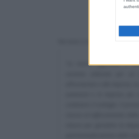
authenti
Nel testo si legge:
“Le risorse aggiuntive a va
saranno utilizzate per un
all’economia e alle imprese, in
autonomi e le imprese più co
contenere il contagio. Il pros
risorse al rafforzamento della 
misure per garantire la dispon
patrimonializzazione delle imp