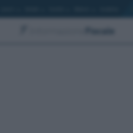
Lavoro
Moduli
Società
Bilancio
Academy