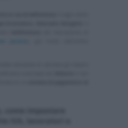
to in via di definizione
. E negli ultimi
ppo Economico, Giancarlo Giorgetti,
è
ibile
ridefinizione
del meccanismo di
ndo perduto
, già rivisto dall’ultimo
rebbe valutando di calcolare gli importi
eficiarie sulla base del
bilancio
e non
ntrodurre un
sistema di pagamento di
s, come impostare
te IVA, lavoratori e