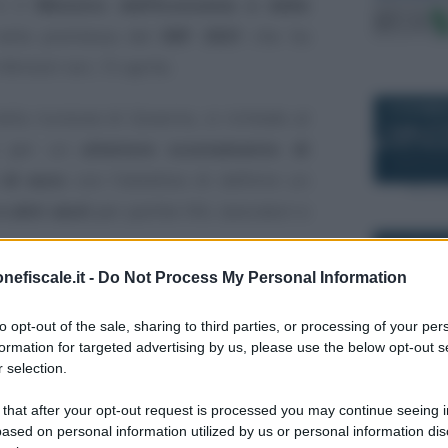
 è il
Ministro dell’Economia e delle
nella premessa del
DEF 2021
che ha
Ministri ieri, 15 aprile.
19 DICEMBR
la riunione di Governo, si richiede al
ne per un
ulteriore scostamento di
 di euro
con l’obiettivo di definire un
altri aiuti
per partite IVA, lavoratori e
23 LUGLIO 
nefiscale.it -
Do Not Process My Personal Information
erno dovrebbe adottare:
importi più alti
equisiti o
meno generosi
ma per una
to opt-out of the sale, sharing to third parties, or processing of your per
formation for targeted advertising by us, please use the below opt-out s
 selection.
6 MARZO 2
e la propria opinione basta cliccare su
 that after your opt-out request is processed you may continue seeing i
ased on personal information utilized by us or personal information dis
di seguito.