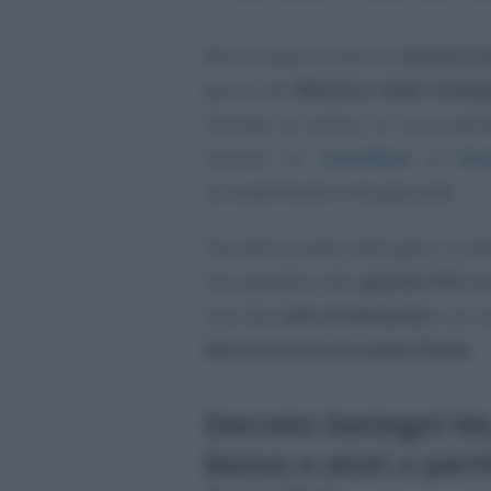
Ma sul piano pratico è
ancora tut
giorni dal
Ministro dello Svilu
arrivata la notizia di una poss
accesso ai
contributi a fo
provvedimento emergenziale.
Secondo quanto anticipato si sta
che spettano alle
partite IVA
ben
solo del
calo di fatturato
e di i
due acconti e un saldo finale
.
Decreto Sostegni bi
bonus e aiuti a parti