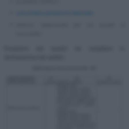
prospetto sintetico;
concordato preventivo biennale
;
ulteriori opportunità per chi accede al
concordato.
Prospetto dei quadri da compilare in
dichiarazione dei redditi: