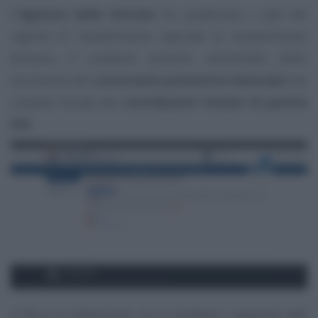
L’
Agenzia delle Entrate
ha pubblicato i dati del
regime di ravvedimento speciale (o ravvedimento
bonario, il condono previsto nell’ambito dello
strumento del
concordato preventivo biennale
) nel
cassetto fiscale dei
contribuenti titolari di partita
IVA
.
Il file è in estensione .csv e contiene i seguenti dati