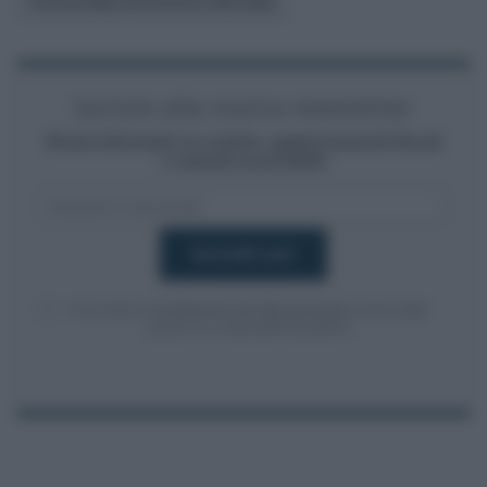
Concordato preventivo biennale
Iscriviti alla nostra newsletter
Resta informato su notizie, aggiornamenti fiscali
e moduli scaricabili!
Acconsento al
trattamento dei dati personali
ai sensi degli
articoli 13-14 del GDPR 2016/679.