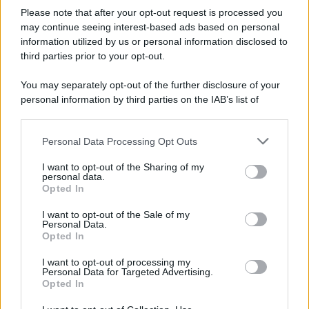
Anna Maria D’Andrea
-
1 OTTOBRE 2025
Please note that after your opt-out request is processed you
DICHIARAZIONE DEI REDDITI
may continue seeing interest-based ads based on personal
Concordato 2025/2026:
information utilized by us or personal information disclosed to
numeri più bassi del previsto
third parties prior to your opt-out.
You may separately opt-out of the further disclosure of your
Giovambattista Palumbo
-
personal information by third parties on the IAB’s list of
13 NOVEMBRE 2022
DICHIARAZIONE DEI REDDITI
downstream participants.
Una nuova robin tax sugli
extraprofitti energetici
Personal Data Processing Opt Outs
This information may also be disclosed by us to third parties
on the IAB’s List of Downstream Participants that may further
I want to opt-out of the Sharing of my
disclose it to other third parties.
personal data.
Opted In
Salvatore Cuomo
-
23 FEBBRAIO 2026
Please note that this website/app uses one or more Google
DICHIARAZIONE DEI REDDITI
services and may gather and store information including but
I want to opt-out of the Sale of my
Dichiarazione dei redditi
Personal Data.
not limited to your visit or usage behaviour. You may click to
omessa o tardiva: chi paga
Opted In
grant or deny consent to Google and its third-party tags to
le sanzioni?
use your data for below specified purposes in below Google
I want to opt-out of processing my
consent section.
Personal Data for Targeted Advertising.
Opted In
Anna Maria D’Andrea
-
31 LUGLIO 2025
DICHIARAZIONE DEI REDDITI