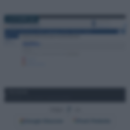
14 OTTOBRE 2024
Segui
su
Google
Discover
Fonti Preferite