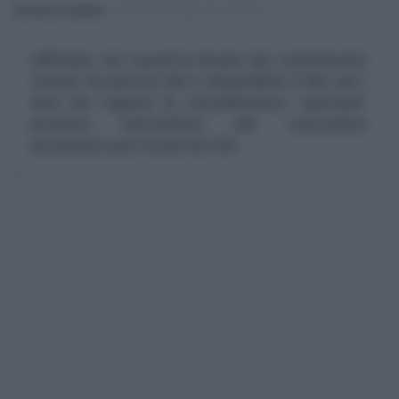
Domenico Catalano
-
DICHIARAZIONE DEI REDDITI
Ufficiale: nel cassetto fiscale dei contribuenti
titolari di partita IVA è disponibile il file con i
dati del regime di ravvedimento “speciale”
previsto nell'ambito del concordato
preventivo per le partite IVA