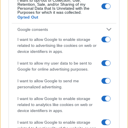
I want to opt-out of Collection, Use,
Retention, Sale, and/or Sharing of my
Partite IVA, come funziona la
Personal Data that Is Unrelated with the
“pagella fiscale”
Purposes for which it was collected.
Opted Out
Google consents
I want to allow Google to enable storage
related to advertising like cookies on web or
device identifiers in apps.
Iscriviti alla nostra
NEWSLETTER
I want to allow my user data to be sent to
Google for online advertising purposes.
Resta informato su notizie, aggiornamenti fiscali
I want to allow Google to send me
e moduli scaricabili!
personalized advertising.
I want to allow Google to enable storage
related to analytics like cookies on web or
device identifiers in apps.
I want to allow Google to enable storage
Acconsento al
trattamento dei dati personali
ai sensi degli