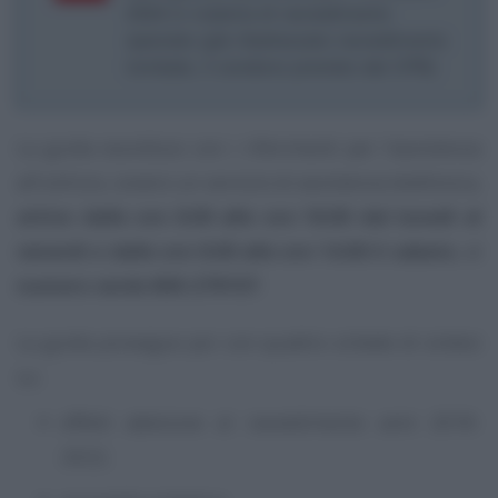
2024 in materia di ravvedimento
speciale (già ribattezzato ravvedimento
tombale, il condono previsto dal CPB)
La guida esordisce con i riferimenti per l’assistenza
all’utilizzo, ovvero un servizio di assistenza telefonica,
attivo dalle ore 8.00 alle ore 18.00 dal lunedì al
venerdì e dalle ore 8.00 alle ore 14.00 il sabato
, al
numero verde 800-279107
.
La guida prosegue poi con quattro schede di sintesi
su:
effetti adesione al ravvedimento anni 2018-
2022;