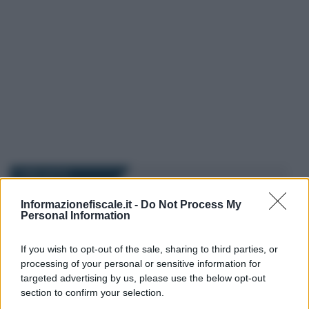
I PIÙ LETTI
Informazionefiscale.it -
Do Not Process My
Anna Maria D’Andrea
-
Personal Information
22 AGOSTO 2023
DICHIARAZIONE DEI REDDITI
Dichiarazione dei redditi
If you wish to opt-out of the sale, sharing to third parties, or
addio: l’Agenzia delle Entrate
processing of your personal or sensitive information for
la farà in automatico
targeted advertising by us, please use the below opt-out
section to confirm your selection.