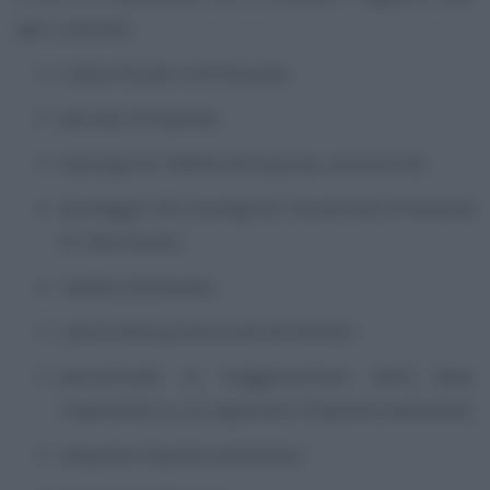
(per colonne):
codice fiscale contribuente;
periodo d’imposta;
tipologia di reddito (d’impresa, autonomo);
punteggio ISA conseguito nel periodo d’imposta
di riferimento;
reddito dichiarato;
valore della produzione dichiarato;
percentuale di maggiorazione della base
imponibile su cui applicare l’imposta sostitutiva;
aliquota imposta sostitutiva;