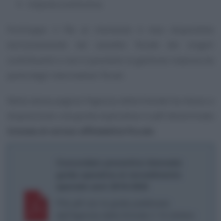
imposta sostitutiva.
Purtroppo il file al momento è reso disponibile
esclusivamente nel cassetto fiscale dei singoli
contribuenti e non è possibile la gestione massiva da
parte degli intermediari fiscali.
Nella stessa pagina l’Agenzia delle Entrate ha messo a
disposizione una guida esplicativa in pdf denominata
Scheda di sintesi affidabilità fiscale
.
Concordato preventivo biennale:
guida operativa al ravvedimento
speciale anni 2018-2022
File pdf con la guida pubblicata
dall’Agenzia delle Entrate il 14 ottobre