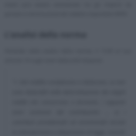
onere può essere annoverato tra gli importi da
portare in diminuzione del reddito imponibile IRPEF.
L’analisi della norma
Partendo dalla analisi della norma, il TUIR al suo
articolo 10 sugli oneri deducibili dispone:
“
1. Dal reddito complessivo si deducono, se non
sono deducibili nella determinazione dei singoli
redditi che concorrono a formarlo, i seguenti
oneri sostenuti dal contribuente: … e) i
contributi previdenziali ed assistenziali versati
in ottemperanza a disposizioni di legge, nonché