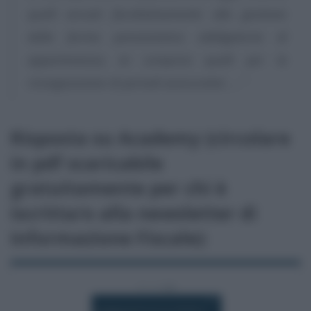
quelli versati facoltativamente alla gestione
della forma pensionistica obbligatoria di
appartenenza, ivi compresi quelli per la
ricongiunzione di periodi assicurativi. …
”
Risposta su Academy (circolare
in pdf scaricabile
gratuitamente per chi è
iscritta/o alla newsletter di
Informazione Fiscale):