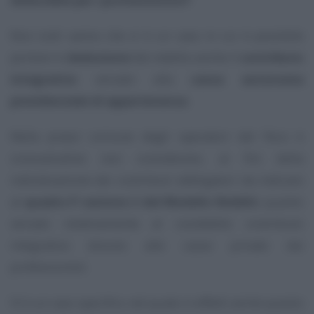
Non tutti sanno che vi è un caso in cui è possibile
portare in
deduzione
dal reddito anche il
contributo
integrativo
versato alla
cassa autonoma
previdenziale di appartenenza
.
Nella prassi comune degli operatori del fisco è
consuetudine non considerare, ai fini della
individuazione dei contributi obbligatori da indicare
al
quadro P sezione 2 del Modello Redditi
, quanto
versato relativamente al cosiddetto contributo
integrativo dovuto alle casse private dai
professionisti.
Vi è un caso specifico nel quale in effetti anche questo