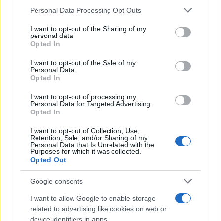
Ravvedimento speciale CPB
Personal Data Processing Opt Outs
This information may also be disclosed by us to third parties
e decesso del contribuente
on the IAB’s List of Downstream Participants that may further
I want to opt-out of the Sharing of my
disclose it to other third parties.
personal data.
Opted In
Please note that this website/app uses one or more Google
Sandra Pennacini
-
23 AGOSTO 2025
services and may gather and store information including but
DOMANDA E RISPOSTA
I want to opt-out of the Sale of my
Personal Data.
not limited to your visit or usage behaviour. You may click to
Decesso del contribuente e
Opted In
grant or deny consent to Google and its third-party tags to
detrazioni IRPEF agli eredi
use your data for below specified purposes in below Google
I want to opt-out of processing my
consent section.
Personal Data for Targeted Advertising.
Opted In
Sandra Pennacini
-
24 LUGLIO 2025
DOMANDA E RISPOSTA
I want to opt-out of Collection, Use,
Retention, Sale, and/or Sharing of my
CPB e associazione
Personal Data that Is Unrelated with the
professionale
Purposes for which it was collected.
Opted Out
Google consents
I want to allow Google to enable storage
related to advertising like cookies on web or
device identifiers in apps.