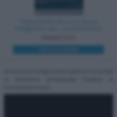
Deducibilità del contributo
integrativo per i professionisti
Academy: 6,10 €
VEDI SU ACADEMY
Istruzioni per la registrazione gratuita sul portale
di formazione professionale Academy di
Informazione Fiscale: