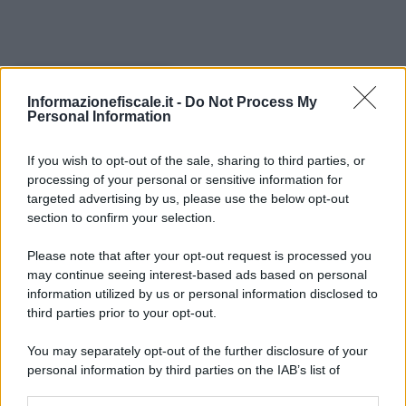
I PIÙ LETTI
Informazionefiscale.it -
Do Not Process My
Personal Information
Sandra Pennacini
-
28 LUGLIO 2025
DOMANDA E RISPOSTA
If you wish to opt-out of the sale, sharing to third parties, or
Redditi IRPEF e in regime
processing of your personal or sensitive information for
forfettario e detrazioni
targeted advertising by us, please use the below opt-out
section to confirm your selection.
Please note that after your opt-out request is processed you
Salvatore Cuomo
-
3 GENNAIO 2026
DOMANDA E RISPOSTA
may continue seeing interest-based ads based on personal
Codice incentivi e polizza
information utilized by us or personal information disclosed to
CAT
third parties prior to your opt-out.
You may separately opt-out of the further disclosure of your
personal information by third parties on the IAB’s list of
Salvatore Cuomo
-
25 AGOSTO 2025
downstream participants.
DOMANDA E RISPOSTA