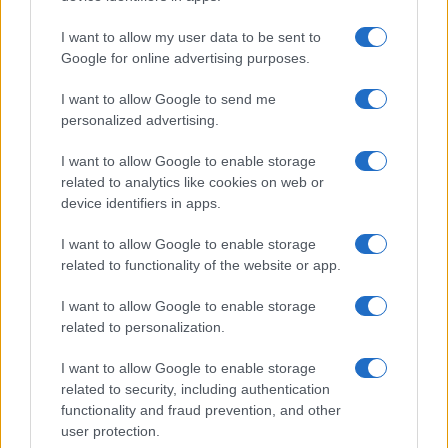
Iscriviti alla nostra
NEWSLETTER
I want to allow my user data to be sent to
Google for online advertising purposes.
Resta informato su notizie, aggiornamenti fiscali
I want to allow Google to send me
e moduli scaricabili!
personalized advertising.
I want to allow Google to enable storage
related to analytics like cookies on web or
device identifiers in apps.
I want to allow Google to enable storage
Acconsento al
trattamento dei dati personali
ai sensi degli
related to functionality of the website or app.
articoli 13-14 del GDPR 2016/679.
I want to allow Google to enable storage
related to personalization.
I want to allow Google to enable storage
Informazione Fiscale S.r.l. - P.I. / C.F.: 13886391005
related to security, including authentication
Testata giornalistica iscritta presso il Tribunale di Velletri al n°
functionality and fraud prevention, and other
14/2018
|
Iscrizione ROC n. 31534/2018
user protection.