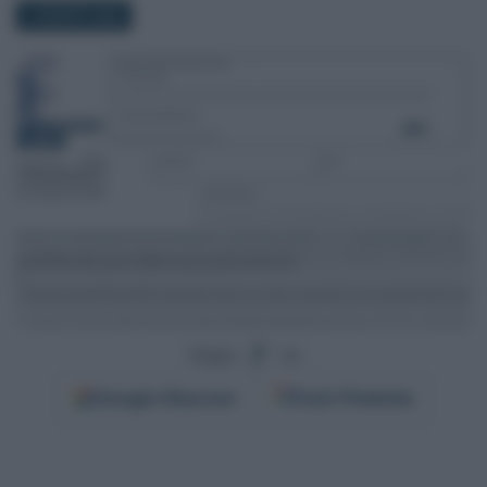
3 AGOSTO 2025
Segui
su
Google
Discover
Fonti Preferite