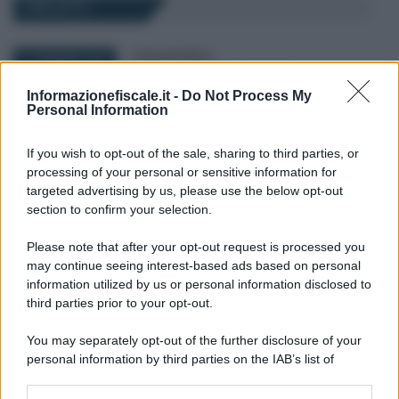
I PIÙ LETTI
Emanuele Muzzi
-
21 GENNAIO 2025
PUBBLICA AMMINISTRAZIONE
Cooperative compliance: al
Informazionefiscale.it -
Do Not Process My
Personal Information
via il protocollo di intesa tra
Entrate e Guardia di Finanza
If you wish to opt-out of the sale, sharing to third parties, or
processing of your personal or sensitive information for
Anna Maria D’Andrea
-
targeted advertising by us, please use the below opt-out
30 SETTEMBRE 2023
PUBBLICA AMMINISTRAZIONE
section to confirm your selection.
Statali, primo aumento degli
stipendi in arrivo con la
Please note that after your opt-out request is processed you
Legge di Bilancio
may continue seeing interest-based ads based on personal
information utilized by us or personal information disclosed to
third parties prior to your opt-out.
Stefano Paterna
-
5 DICEMBRE 2019
PUBBLICA AMMINISTRAZIONE
You may separately opt-out of the further disclosure of your
Legge di Bilancio 2020,
personal information by third parties on the IAB’s list of
congedo di paternità anche
downstream participants.
ai dipendenti pubblici