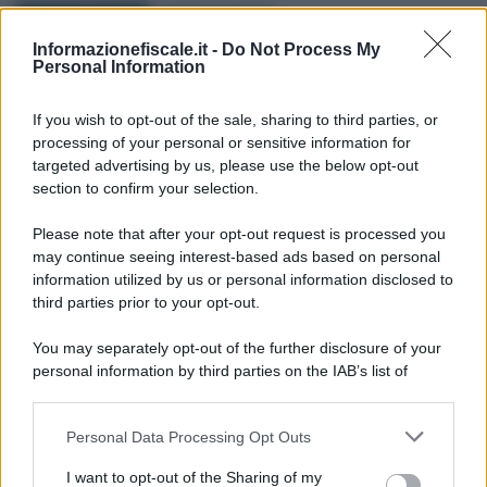
Domenico Catalano
-
4 NOVEMBRE 2025
PUBBLICA AMMINISTRAZIONE
Informazionefiscale.it -
Do Not Process My
Documenti digitali: con il
Personal Information
servizio delle Entrate non è
necessaria la consegna della
If you wish to opt-out of the sale, sharing to third parties, or
copia cartacea
processing of your personal or sensitive information for
targeted advertising by us, please use the below opt-out
section to confirm your selection.
Stefano Paterna
-
5 DICEMBRE 2019
PUBBLICA AMMINISTRAZIONE
Please note that after your opt-out request is processed you
Legge di Bilancio 2020,
may continue seeing interest-based ads based on personal
congedo di paternità anche
information utilized by us or personal information disclosed to
ai dipendenti pubblici
third parties prior to your opt-out.
You may separately opt-out of the further disclosure of your
Alessio Mauro
-
27 GIUGNO 2018
personal information by third parties on the IAB’s list of
PUBBLICA AMMINISTRAZIONE
downstream participants.
Bando Servizio Civile 2018
per 3.552 volontari: come
Personal Data Processing Opt Outs
This information may also be disclosed by us to third parties
presentare domanda
on the IAB’s List of Downstream Participants that may further
I want to opt-out of the Sharing of my
disclose it to other third parties.