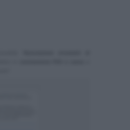
zionalità
“Associazione strumenti di
ttere in
connessione POS e cassa
si
orto”
.