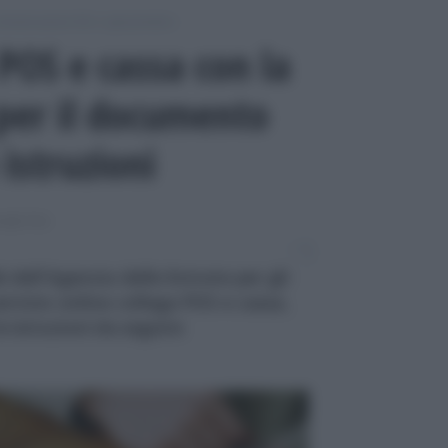
omunicazioni IVA e spesometro
POS e cassa con la
per il documento
istruzioni
SOMETRO
 dell'Agenzia delle Entrate per gli
ervizio online collega POS e cassa,
e istruzioni da seguire