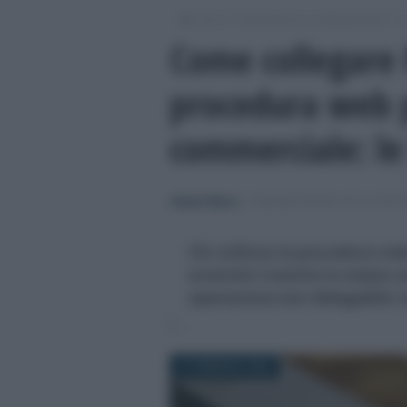
/
/
/
Fisco
Dichiarazioni e adempimenti
C
Come collegare 
procedura web 
commerciale: le 
Alessio Mauro
-
COMUNICAZIONI IVA E SPE
Chi utilizza la procedura web
scontrini tramite lo stesso s
operazione non delegabile: l
27 FEBBRAIO 2026