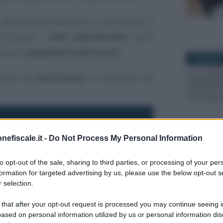
egistratore telematico, a partire dal 5
omunicare i
dati identificativi
dello
ssare i
pagamenti elettronici
.
6 FEBBRAIO
cedere
in autonomia
: le istruzioni da
denza per il collegamento
6 SETTEMB
nefiscale.it -
Do Not Process My Personal Information
o 45 giorni dalla data di messa a
osizione del servizio online
to opt-out of the sale, sharing to third parties, or processing of your per
formation for targeted advertising by us, please use the below opt-out s
 selection.
 that after your opt-out request is processed you may continue seeing i
3 FEBBRAIO
rtire dal 6° giorno del 2° mese
ased on personal information utilized by us or personal information dis