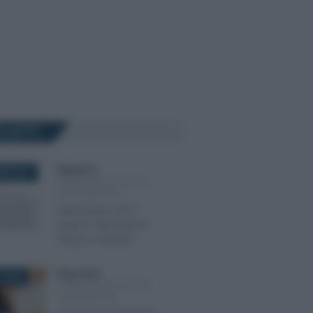
Ù LETTI
Redazione
-
BRE 2017
COMUNICAZIONI IVA E
SPESOMETRO
Spesometro 2017:
esclusi i dati Sistema
Tessera Sanitaria
Rosy D’Elia
-
 2026
COMUNICAZIONI IVA E
SPESOMETRO