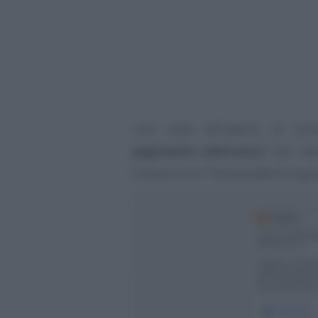
Una volta all’interno la fun
pagamento elettronico”
per me
troverà tra le
“Funzionalità di supp