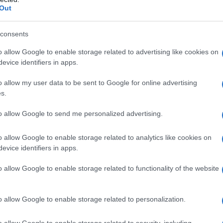
rocedura web per il
Out
ciale
consents
er stabilire il
collegamento tra POS e
o allow Google to enable storage related to advertising like cookies on
ire dal via libera dell’
Agenzia delle
evice identifiers in apps.
temi utilizzati si avranno a disposizione
o allow my user data to be sent to Google for online advertising
 tutte le informazioni utili.
s.
to allow Google to send me personalized advertising.
 potranno agire
in prima persona
dalla
al
proprio professionista di fiducia
.
o allow Google to enable storage related to analytics like cookies on
evice identifiers in apps.
binamento POS-RT
, però, non è prevista
o allow Google to enable storage related to functionality of the website
eb
“Documento Commerciale on line”
e
stabilire la
connessione
, diversamente
o allow Google to enable storage related to personalization.
 servizio dedicato.
o allow Google to enable storage related to security, including