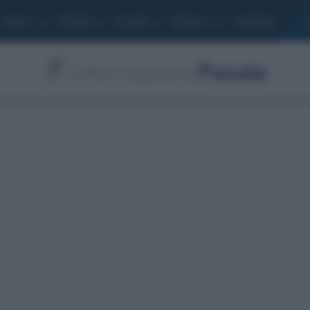
Lavoro
Moduli
Società
Bilancio
Academy