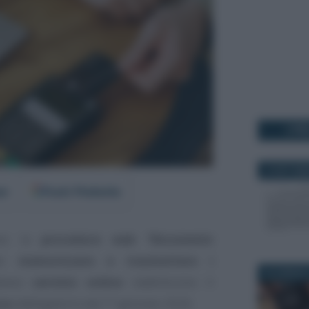
I PI
18 SETTEM
er
Fonti Preferite
zano la
procedura web
“Documento
er
memorizzare e trasmettere i
26 GENNAIO
tesso
servizio online
stabiliscono il
sa
obbligatorio dal 1° gennaio 2026.