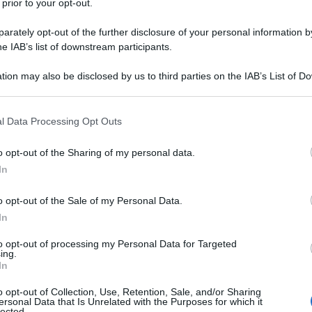
essivo alla data di effettiva
 prior to your opt-out.
ponibilità dello strumento ed entro
rately opt-out of the further disclosure of your personal information by
timo giorno lavorativo dello stesso
he IAB’s list of downstream participants.
se
tion may also be disclosed by us to third parties on the IAB’s List of 
 that may further disclose it to other third parties.
Collegamento POS
 that this website/app uses one or more Google services and may gath
l Data Processing Opt Outs
Registratore di cassa RT:
including but not limited to your visit or usage behaviour. You may click 
 to Google and its third-party tags to use your data for below specifi
guida in pdf e video
o opt-out of the Sharing of my personal data.
ogle consent section.
corso operativo
In
Academy: 40,00 €
o opt-out of the Sale of my Personal Data.
In
VEDI SU ACADEMY
to opt-out of processing my Personal Data for Targeted
ing.
In
ollegamento tra POS
o opt-out of Collection, Use, Retention, Sale, and/or Sharing
ersonal Data that Is Unrelated with the Purposes for which it
lected.