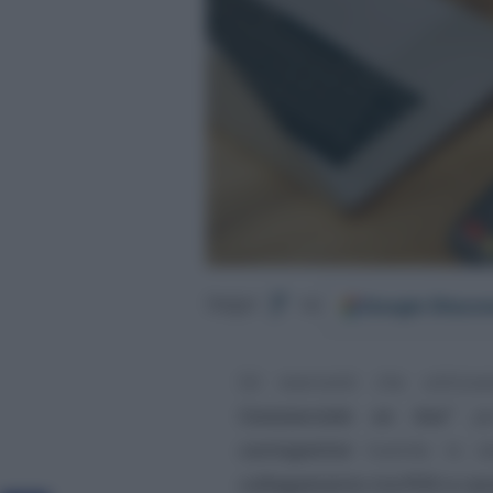
Google
Discov
Segui
su
Gli esercenti che utiliz
Commerciale on line”
p
corrispettivi
tramite lo s
collegamento tra POS e cas